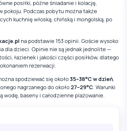
wne posiłki, późne śniadanie i kolację,
r w pokoju. Podczas pobytu można także
ących kuchnię włoską, chińską i mongolską, po
kacje.pl
na podstawie 153 opinii. Goście wysoko
a dla dzieci. Opinie nie są jednak jednolite —
ści, łazienek i jakości części posiłków, dlatego
dokonaniem rezerwacji.
 można spodziewać się około
35–38°C w dzień
,
rwonego nagrzanego do około
27–29°C
. Warunki
łą wodę, baseny i całodzienne plażowanie.