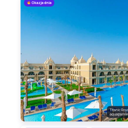
Okazja dnia
Titanic Roy
aquaparkie