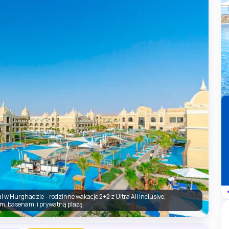
al w Hurghadzie – rodzinne wakacje 2+2 z Ultra All Inclusive,
m, basenami i prywatną plażą