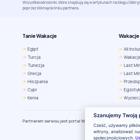
Wszystkie odnośniki, które znajdują się w artykułach na blogu Odkry
poprzez kliknięcie linku partnera.
Tanie Wakacje
Wakacje A
Egipt
All Inclu
Turcja
Wakacje
Tunezja
Last Mi
Grecja
Last Mi
Hiszpania
Przeds
Cypr
Egzoty
Kenia
Wyciecz
Szanujemy Twoją 
Partnerem serwisu jest portal Wakacje.pl
O
Cześć, używamy plików
witryny, analizować r
społecznościowych.
Us