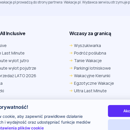
jwakacje.pl prowadzą do strony partnera: Wakacje.pl. Wydawca serwisu otrzymuje p
ll Inclusive
Wczasy za granicą
sive
Wyszukiwarka
 Last Minute
Podróż poślubna
nute wylot jutro
Tanie Wakacje
nute wylot pojutrze
Parkingi lotniskowe
przedaż LATO 2026
Wakacyjne Kierunki
ka
Egzotyczne Wakacje
ki
Ultra Last Minute
prywatność!
Akc
 nas
Kontakt i reklama
Polityka prywatności
 cookie, aby zapewnić prawidłowe działanie
uch i wydajność oraz udostępniać funkcje mediów
tawienia plików cookie