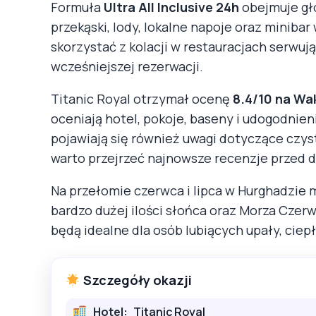
Formuła
Ultra All Inclusive 24h
obejmuje głó
przekąski, lody, lokalne napoje oraz miniba
skorzystać z kolacji w restauracjach serwuj
wcześniejszej rezerwacji.
Titanic Royal otrzymał ocenę
8.4/10 na Wa
oceniają hotel, pokoje, baseny i udogodnieni
pojawiają się również uwagi dotyczące czysto
warto przejrzeć najnowsze recenzje przed 
Na przełomie czerwca i lipca w Hurghadzie
bardzo dużej ilości słońca oraz Morza Cze
będą idealne dla osób lubiących upały, ciep
Szczegóły okazji
Hotel:
Titanic Royal