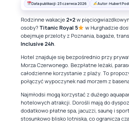
Data publikacji: 23 czerwca 2026
Autor: Hubert Pod
Rodzinne wakacje
2+2
w pięciogwiazdkowym 
osoby?
Titanic Royal 5
w Hurghadzie dos
obejmuje przeloty z Poznania, bagaże, tran
Inclusive 24h
.
Hotel znajduje się bezpośrednio przy prywa
Morza Czerwonego. Bezpłatne leżaki, parasol
całodzienne korzystanie z plaży. To propoz
połączyć wypoczynek nad morzem z basenam
Najmłodsi mogą korzystać z dużego aquapar
hotelowych atrakcji. Dorośli mają do dyspoz
dodatkowo płatne spa, jacuzzi, saunę i spor
stosunkowo blisko lotniska, co ogranicza cza