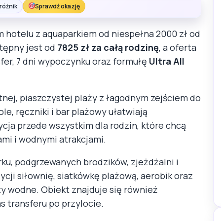
różnik
Sprawdź okazję
hotelu z aquaparkiem od niespełna 2000 zł od
tępny jest od
7825 zł za całą rodzinę
, a oferta
sfer, 7 dni wypoczynku oraz formułę
Ultra All
tnej, piaszczystej plaży z łagodnym zejściem do
e, ręczniki i bar plażowy ułatwiają
ycja przede wszystkim dla rodzin, które chcą
i i wodnymi atrakcjami.
ku, podgrzewanych brodzików, zjeżdżalni i
ycji siłownię, siatkówkę plażową, aerobik oraz
ty wodne. Obiekt znajduje się również
s transferu po przylocie.