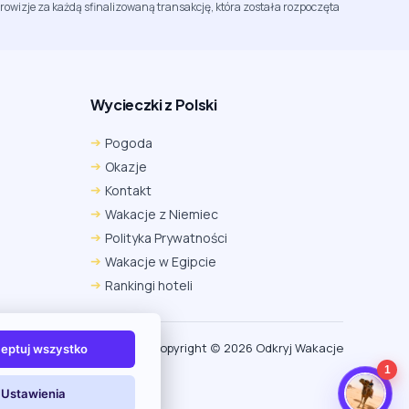
rowizje za każdą sfinalizowaną transakcję, która została rozpoczęta
Wycieczki z Polski
Chrome
Safari iOS
Safari macOS
Pogoda
Edge
Firefox
Inna
Okazje
Ustawienia → Prywatność i bezpieczeństwo → Pliki
Kontakt
cookie innych firm → ustaw „Zezwalaj”.
Na czas rezerwacji nie blokuj cookies i śledzenia dla tej
Wakacje z Niemiec
witryny.
Polityka Prywatności
Na czas rezerwacji nie korzystaj z trybu incognito.
Wakacje w Egipcie
Rankingi hoteli
Copyright (c) 2026 Odkryj Wakacje
eptuj wszystko
1
Ustawienia