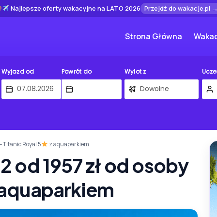
Najlepsze oferty wakacyjne na LATO 2026
Przejdź do wakacje.pl 
Strona Główna
Wakac
Wyjazd od
Powrót do
Wylot z
Ucze
 Titanic Royal 5
z aquaparkiem
 od 1957 zł od osoby
 aquaparkiem