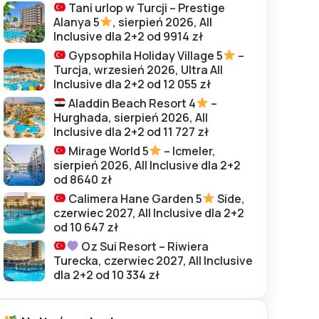
Tani urlop w Turcji – Prestige
Alanya 5
, sierpień 2026, All
Inclusive dla 2+2 od 9914 zł
Gypsophila Holiday Village 5
–
Turcja, wrzesień 2026, Ultra All
Inclusive dla 2+2 od 12 055 zł
Aladdin Beach Resort 4
–
Hurghada, sierpień 2026, All
Inclusive dla 2+2 od 11 727 zł
Mirage World 5
– Icmeler,
sierpień 2026, All Inclusive dla 2+2
od 8640 zł
Calimera Hane Garden 5
Side,
czerwiec 2027, All Inclusive dla 2+2
od 10 647 zł
Oz Sui Resort – Riwiera
Turecka, czerwiec 2027, All Inclusive
dla 2+2 od 10 334 zł