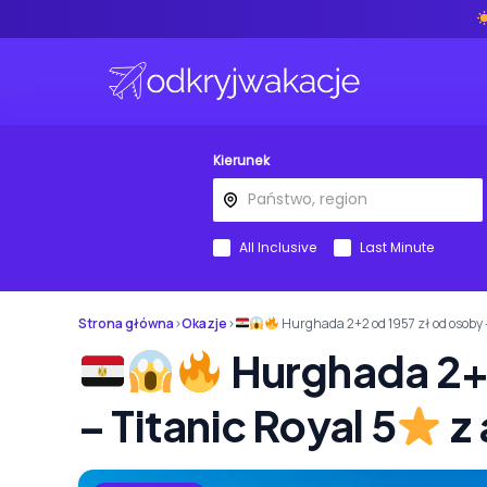
Kierunek
All Inclusive
Last Minute
Strona główna
›
Okazje
›
Hurghada 2+2 od 1957 zł od osoby –
Hurghada 2+2
– Titanic Royal 5
z