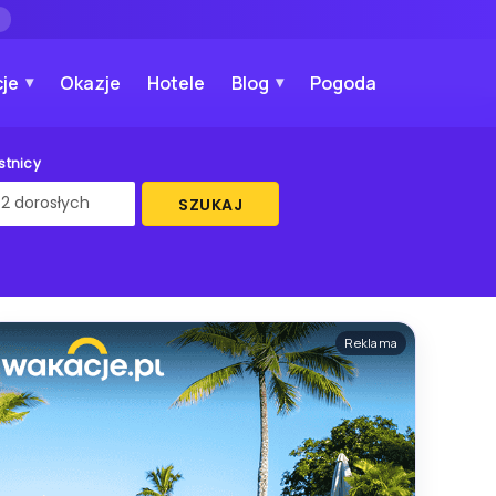
→
je
Okazje
Hotele
Blog
Pogoda
stnicy
SZUKAJ
Reklama