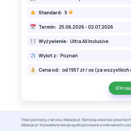
Standard:
5
Termin:
25.06.2026 - 02.07.2026
Wyżywienie:
Ultra All Inclusive
Wylot z:
Poznań
Cena od:
od 1957 zł / os (za wszystkich 
Przej
Treści pochodzą z serwisu Wakacje.pl. Stanowią własność prawnie ch
Wakacje.pl. Wyświetlane okazje są aktualizowane w interwałach cza