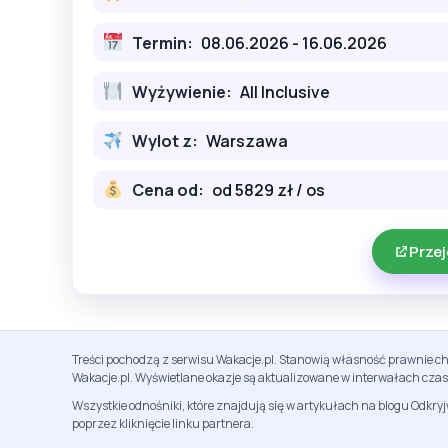
Termin:
08.06.2026 - 16.06.2026
Wyżywienie:
All Inclusive
Wylot z:
Warszawa
Cena od:
od 5829 zł / os
Przej
Treści pochodzą z serwisu Wakacje.pl. Stanowią własność prawnie ch
Wakacje.pl. Wyświetlane okazje są aktualizowane w interwałach cza
Wszystkie odnośniki, które znajdują się w artykułach na blogu Odkry
poprzez kliknięcie linku partnera.