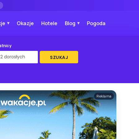
→
je
Okazje
Hotele
Blog
Pogoda
stnicy
SZUKAJ
Reklama