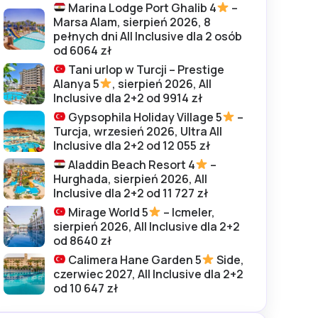
Marina Lodge Port Ghalib 4
–
Marsa Alam, sierpień 2026, 8
pełnych dni All Inclusive dla 2 osób
od 6064 zł
Tani urlop w Turcji – Prestige
Alanya 5
, sierpień 2026, All
Inclusive dla 2+2 od 9914 zł
Gypsophila Holiday Village 5
–
Turcja, wrzesień 2026, Ultra All
Inclusive dla 2+2 od 12 055 zł
Aladdin Beach Resort 4
–
Hurghada, sierpień 2026, All
Inclusive dla 2+2 od 11 727 zł
Mirage World 5
– Icmeler,
sierpień 2026, All Inclusive dla 2+2
od 8640 zł
Calimera Hane Garden 5
Side,
czerwiec 2027, All Inclusive dla 2+2
od 10 647 zł