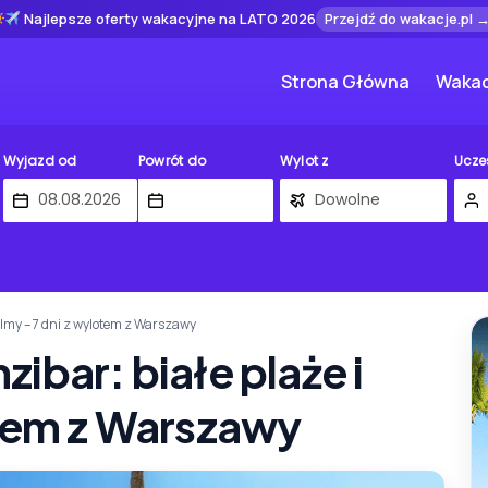
Najlepsze oferty wakacyjne na LATO 2026
Przejdź do wakacje.pl 
Strona Główna
Wakac
Wyjazd od
Powrót do
Wylot z
Ucze
almy – 7 dni z wylotem z Warszawy
ibar: białe plaże i
otem z Warszawy