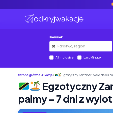
Kierunek
All Inclusive
Last Minute
Strona główna
›
Okazje
›
Egzotyczny Zanzibar: białe plaże i p
Egzotyczny Zanz
palmy – 7 dni z wyl