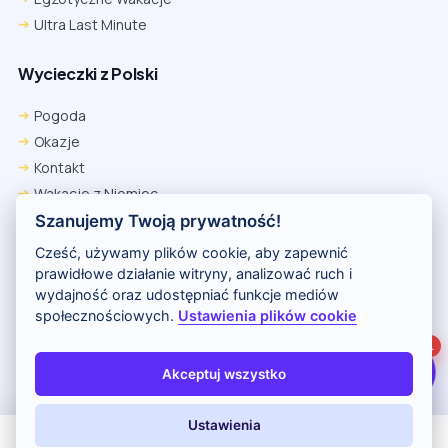
Ultra Last Minute
Wycieczki z Polski
Chrome
Safari iOS
Safari macOS
Edge
Pogoda
Firefox
Inna
Okazje
Ustawienia → Prywatność i bezpieczeństwo → Pliki cookie innych
Kontakt
firm → ustaw „Zezwalaj”.
Na czas rezerwacji nie blokuj cookies i śledzenia dla tej witryny.
Wakacje z Niemiec
Na czas rezerwacji nie korzystaj z trybu incognito.
Polityka Prywatności
Szanujemy Twoją prywatność!
Wakacje w Egipcie
Cześć, używamy plików cookie, aby zapewnić
Rankingi hoteli
prawidłowe działanie witryny, analizować ruch i
wydajność oraz udostępniać funkcje mediów
społecznościowych.
Ustawienia plików cookie
Partnerem serwisu jest portal Wakacje.pl
1
O nas
Kontakt i reklama
Polityka prywatności
Akceptuj wszystko
Copyright (c) 2026 Odkryj Wakacje
Ustawienia