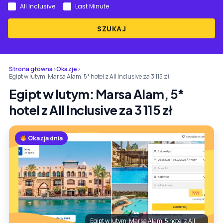
All Inclusive
Last Minute
SZUKAJ
Strona główna
›
Okazje
›
Egipt w lutym: Marsa Alam, 5* hotel z All Inclusive za 3 115 zł
Egipt w lutym: Marsa Alam, 5*
hotel z All Inclusive za 3 115 zł
Okazja dnia
Egipt w lutym: Marsa Alam, 5 hotel z All