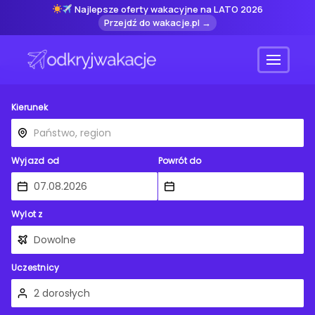
Najlepsze oferty wakacyjne na LATO 2026
Przejdź do wakacje.pl →
Menu
Kierunek
Wyjazd od
Powrót do
Wylot z
Uczestnicy