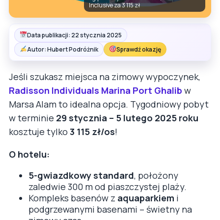
Inclusive za 3 115 zł
Data publikacji: 22 stycznia 2025
Autor: Hubert Podróżnik
Sprawdź okazję
Jeśli szukasz miejsca na zimowy wypoczynek,
Radisson Individuals Marina Port Ghalib
w
Marsa Alam to idealna opcja. Tygodniowy pobyt
w terminie
29 stycznia – 5 lutego 2025 roku
kosztuje tylko
3 115 zł/os
!
O hotelu:
5-gwiazdkowy standard
, położony
zaledwie 300 m od piaszczystej plaży.
Kompleks basenów z
aquaparkiem
i
podgrzewanymi basenami – świetny na