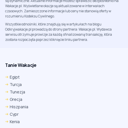
są dynamiczne. Aktualne informacje możesz sprawdzić bezpośrednio na
Wakacje.pl. Wyświetlane okazje są aktualizowane w interwałach
czasowych. Zamieszczone informacje lub ceny nie stanowią oferty w
rozumieniu Kodeksu Cywilnego.
Wszystkie odnośniki, które znajdują się w artykułach na blogu
Odkryjwakacje.pl prowadzą do strony partnera: Wakacje.pl. Wydawca
serwisu otrzymuje prowizje za każdą sfinalizowaną transakcję, która
została rozpoczęta poprzez kliknięcie linku partnera.
Tanie Wakacje
Egipt
Turcja
Tunezja
Grecja
Hiszpania
Cypr
Kenia