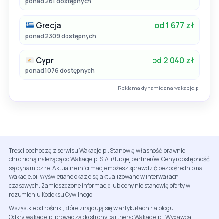
ponad 261 dostępnych
Grecja
od 1 677 zł
ponad 2309 dostępnych
Cypr
od 2 040 zł
ponad 1076 dostępnych
Reklama dynamiczna wakacje.pl
Treści pochodzą z serwisu Wakacje.pl. Stanowią własność prawnie
chronioną należącą do Wakacje.pl S.A. i/lub jej partnerów. Ceny i dostępność
są dynamiczne. Aktualne informacje możesz sprawdzić bezpośrednio na
Wakacje.pl. Wyświetlane okazje są aktualizowane w interwałach
czasowych. Zamieszczone informacje lub ceny nie stanowią oferty w
rozumieniu Kodeksu Cywilnego.
Wszystkie odnośniki, które znajdują się w artykułach na blogu
Odkryjwakacje.pl prowadzą do strony partnera: Wakacje.pl. Wydawca