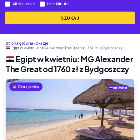
All Inclusive
Last Minute
SZUKAJ
Strona główna
›
Okazje
›
Egipt w kwietniu: MG Alexander The Great od 1760 zł z Bydgoszczy
Egipt w kwietniu: MG Alexander
The Great od 1760 zł z Bydgoszczy
Okazja dnia