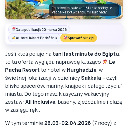
Egipt last minute za 1181 zł za osobę: Le
Pacha Resort w centrum Hurghady
Data publikacji: 20 marca 2026
Autor: Hubert Podróżnik
Sprawdź okazję
Jeśli ktoś poluje na
tani last minute do Egiptu
,
to ta oferta wygląda naprawdę kusząco
Le
Pacha Resort
to hotel w
Hurghadzie
, w
świetnej lokalizacji w dzielnicy
Sakkala
– czyli
blisko spacerów, mariny, knajpek i całego „życia”
miasta. Do tego masz klasyczny wakacyjny
zestaw:
All Inclusive
, baseny, zjeżdżalnie i plażę
w zasięgu ręki.
W tym terminie
26.03–02.04.2026
(7 nocy) z