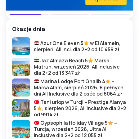
Okazje dnia
Azur One Eleven 5
w El Alamein,
sierpień, All Incl. dla 2+2 od 10 459 zł
Jaz Almaza Beach 5
Marsa
Matruh, wrzesień 2026, All Inclusive
dla 2+2 od 13 347 zł
Marina Lodge Port Ghalib 4
–
Marsa Alam, sierpień 2026, 8 pełnych
dni All Inclusive dla 2 osób od 6064 zł
Tani urlop w Turcji – Prestige Alanya
5
, sierpień 2026, All Inclusive dla 2+2
od 9914 zł
Gypsophila Holiday Village 5
–
Turcja, wrzesień 2026, Ultra All
Inclusive dla 2+2 od 12 055 zł