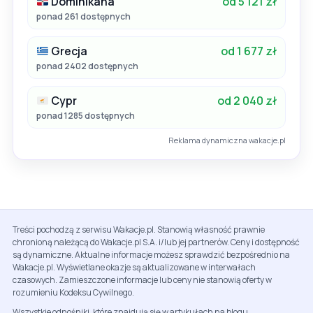
Dominikana
od 5 121 zł
ponad 261 dostępnych
Grecja
od 1 677 zł
ponad 2402 dostępnych
Cypr
od 2 040 zł
ponad 1285 dostępnych
Reklama dynamiczna wakacje.pl
Treści pochodzą z serwisu Wakacje.pl. Stanowią własność prawnie
chronioną należącą do Wakacje.pl S.A. i/lub jej partnerów. Ceny i dostępność
są dynamiczne. Aktualne informacje możesz sprawdzić bezpośrednio na
Wakacje.pl. Wyświetlane okazje są aktualizowane w interwałach
czasowych. Zamieszczone informacje lub ceny nie stanowią oferty w
rozumieniu Kodeksu Cywilnego.
Wszystkie odnośniki, które znajdują się w artykułach na blogu