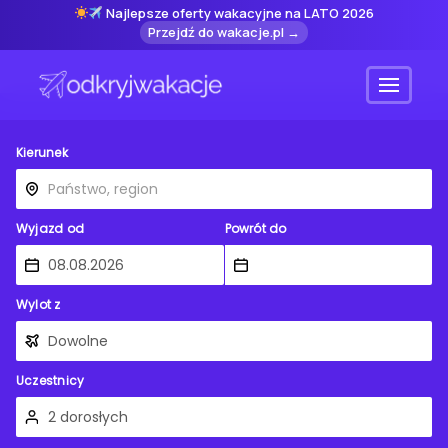
Najlepsze oferty wakacyjne na LATO 2026
Przejdź do wakacje.pl →
Menu
Kierunek
Wyjazd od
Powrót do
Wylot z
Uczestnicy