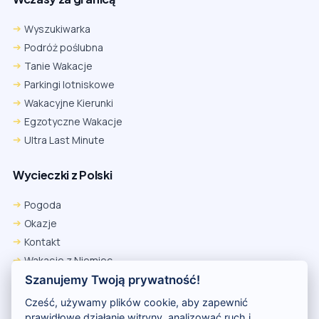
Wyszukiwarka
Podróż poślubna
Tanie Wakacje
Parkingi lotniskowe
Wakacyjne Kierunki
Egzotyczne Wakacje
Ultra Last Minute
Wycieczki z Polski
Chrome
Safari iOS
Safari macOS
Edge
Pogoda
Firefox
Inna
Okazje
Ustawienia → Prywatność i bezpieczeństwo → Pliki cookie innych
Kontakt
firm → ustaw „Zezwalaj”.
Na czas rezerwacji nie blokuj cookies i śledzenia dla tej witryny.
Wakacje z Niemiec
Na czas rezerwacji nie korzystaj z trybu incognito.
Polityka Prywatności
Szanujemy Twoją prywatność!
Wakacje w Egipcie
Cześć, używamy plików cookie, aby zapewnić
Rankingi hoteli
prawidłowe działanie witryny, analizować ruch i