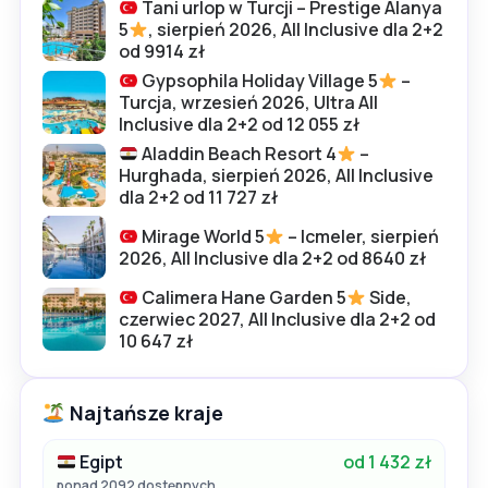
Tani urlop w Turcji – Prestige Alanya
5
, sierpień 2026, All Inclusive dla 2+2
od 9914 zł
Gypsophila Holiday Village 5
–
Turcja, wrzesień 2026, Ultra All
Inclusive dla 2+2 od 12 055 zł
Aladdin Beach Resort 4
–
Hurghada, sierpień 2026, All Inclusive
dla 2+2 od 11 727 zł
Mirage World 5
– Icmeler, sierpień
2026, All Inclusive dla 2+2 od 8640 zł
Calimera Hane Garden 5
Side,
czerwiec 2027, All Inclusive dla 2+2 od
10 647 zł
Najtańsze kraje
Egipt
od 1 432 zł
ponad 2092 dostępnych