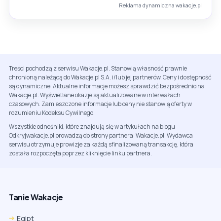
Reklama dynamiczna wakacje.pl
Treści pochodzą z serwisu Wakacje.pl. Stanowią własność prawnie
chronioną należącą do Wakacje.pl S.A. i/lub jej partnerów. Ceny i dostępność
są dynamiczne. Aktualne informacje możesz sprawdzić bezpośrednio na
Wakacje.pl. Wyświetlane okazje są aktualizowane w interwałach
czasowych. Zamieszczone informacje lub ceny nie stanowią oferty w
rozumieniu Kodeksu Cywilnego.
Wszystkie odnośniki, które znajdują się w artykułach na blogu
Odkryjwakacje.pl prowadzą do strony partnera: Wakacje.pl. Wydawca
serwisu otrzymuje prowizje za każdą sfinalizowaną transakcję, która
została rozpoczęta poprzez kliknięcie linku partnera.
Tanie Wakacje
Egipt