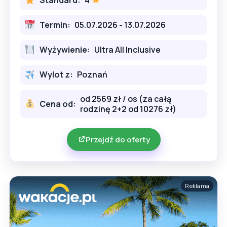
Standard:
4
Termin:
05.07.2026 - 13.07.2026
Wyżywienie:
Ultra All Inclusive
Wylot z:
Poznań
od 2569 zł / os (za całą
Cena od:
rodzinę 2+2 od 10276 zł)
Przejdź do oferty
Reklama