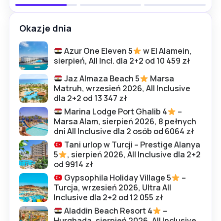
Okazje dnia
Azur One Eleven 5
w El Alamein,
sierpień, All Incl. dla 2+2 od 10 459 zł
Jaz Almaza Beach 5
Marsa
Matruh, wrzesień 2026, All Inclusive
dla 2+2 od 13 347 zł
Marina Lodge Port Ghalib 4
–
Marsa Alam, sierpień 2026, 8 pełnych
dni All Inclusive dla 2 osób od 6064 zł
Tani urlop w Turcji – Prestige Alanya
5
, sierpień 2026, All Inclusive dla 2+2
od 9914 zł
Gypsophila Holiday Village 5
–
Turcja, wrzesień 2026, Ultra All
Inclusive dla 2+2 od 12 055 zł
Aladdin Beach Resort 4
–
Hurghada, sierpień 2026, All Inclusive