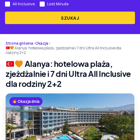
All Inclusive
Last Minute
SZUKAJ
Strona główna
›
Okazje
›
Alanya: hotelowa plaża, zjeżdżalnie i 7 dni Ultra All Inclusive dla
rodziny 2+2
Alanya: hotelowa plaża,
zjeżdżalnie i 7 dni Ultra All Inclusive
dla rodziny 2+2
Okazja dnia