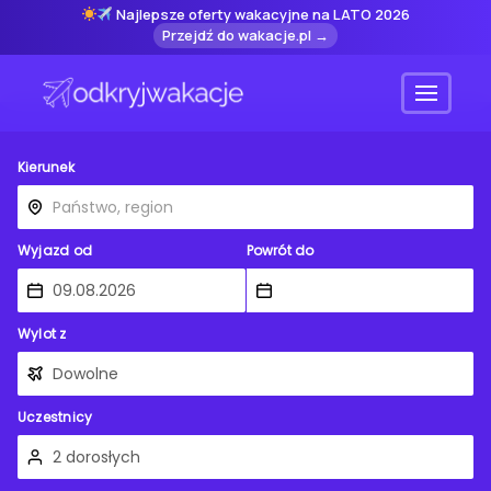
Najlepsze oferty wakacyjne na LATO 2026
Przejdź do wakacje.pl →
Menu
Kierunek
Wyjazd od
Powrót do
Wylot z
Uczestnicy