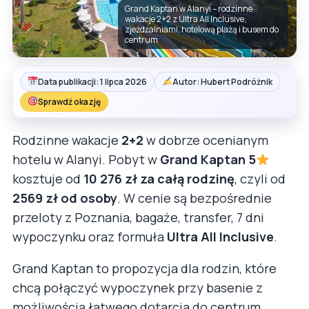
Grand Kaptan w Alanyi – rodzinne
wakacje 2+2 z Ultra All Inclusive,
zjeżdżalniami, hotelową plażą i busem do
centrum
Data publikacji: 1 lipca 2026
Autor: Hubert Podróżnik
Sprawdź okazję
Rodzinne wakacje
2+2
w dobrze ocenianym
hotelu w Alanyi. Pobyt w
Grand Kaptan 5
kosztuje od
10 276 zł za całą rodzinę
, czyli od
2569 zł od osoby
. W cenie są bezpośrednie
przeloty z Poznania, bagaże, transfer, 7 dni
wypoczynku oraz formuła
Ultra All Inclusive
.
Grand Kaptan to propozycja dla rodzin, które
chcą połączyć wypoczynek przy basenie z
możliwością łatwego dotarcia do centrum