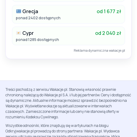
Grecja
od 1 677 zł
ponad 2402 dostępnych
Cypr
od 2 040 zł
ponad 1285 dostępnych
Reklama dynamiczna wakacje.pl
Treści pochodzą z serwisu Wakacje.pl. Stanowią własność prawnie
chronioną należącą do Wakacje.pl S.A. i/lub jej partnerów. Ceny i dostępność
są dynamiczne. Aktualne informacje możesz sprawdzić bezpośrednio na
Wakacje.pl. Wyświetlane okazje są aktualizowane w interwałach
czasowych. Zamieszczone informacje lub ceny nie stanowią oferty w
rozumieniu Kodeksu Cywilnego.
Wszystkie odnośniki, które znajdują się w artykułach na blogu
Odkryjwakacje.pl prowadzą do strony partnera: Wakacje.pl. Wydawca
serwisu otrzymuje prowizje za każdą sfinalizowaną transakcję, która