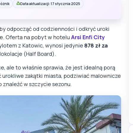
różnik
Data aktualizacji: 17 stycznia 2025
 by odpocząć od codzienności i odkryć uroki
e. Oferta na pobyt w hotelu
Arsi Enfi City
wylotem z Katowic, wynosi jedynie
878 zł za
dokolacje (Half Board).
e, ale to właśnie sprawia, że jest idealną porą
urokliwe zakątki miasta, podziwiać malownicze
no znaleźć w szczycie sezonu.