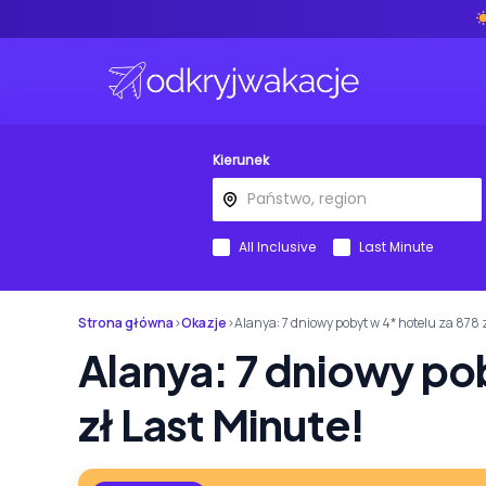
Kierunek
All Inclusive
Last Minute
Strona główna
›
Okazje
›
Alanya: 7 dniowy pobyt w 4* hotelu za 878 
Alanya: 7 dniowy pob
zł Last Minute!