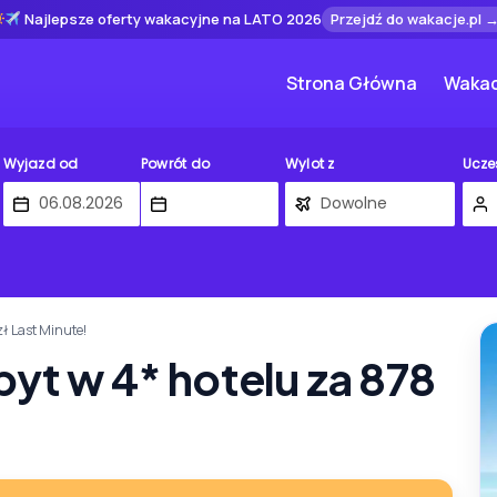
Najlepsze oferty wakacyjne na LATO 2026
Przejdź do wakacje.pl 
Strona Główna
Wakac
Wyjazd od
Powrót do
Wylot z
Ucze
zł Last Minute!
yt w 4* hotelu za 878