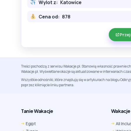
Wylot z:
Katowice
Cena od:
878
Przej
Treści pochodzą z serwisu Wakacje.pl. Stanowią własność prawnie ch
Wakacje.pl. Wyświetlane okazje są aktualizowane w interwałach cza
Wszystkie odnośniki, które znajdują się w artykułach na blogu Odkry
poprzez kliknięcie linku partnera.
Tanie Wakacje
Wakacje A
Egipt
All Inclu