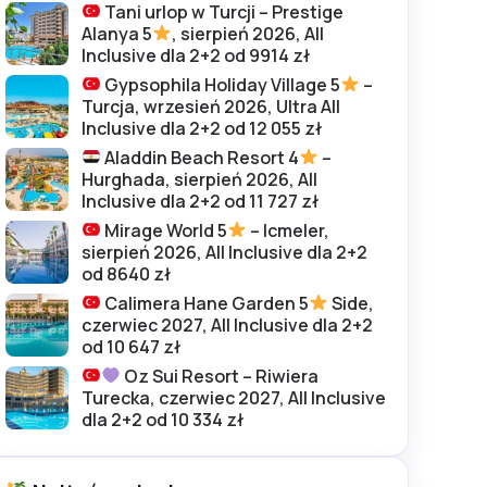
Tani urlop w Turcji – Prestige
Alanya 5
, sierpień 2026, All
Inclusive dla 2+2 od 9914 zł
Gypsophila Holiday Village 5
–
Turcja, wrzesień 2026, Ultra All
Inclusive dla 2+2 od 12 055 zł
Aladdin Beach Resort 4
–
Hurghada, sierpień 2026, All
Inclusive dla 2+2 od 11 727 zł
Mirage World 5
– Icmeler,
sierpień 2026, All Inclusive dla 2+2
od 8640 zł
Calimera Hane Garden 5
Side,
czerwiec 2027, All Inclusive dla 2+2
od 10 647 zł
Oz Sui Resort – Riwiera
Turecka, czerwiec 2027, All Inclusive
dla 2+2 od 10 334 zł