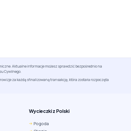
namiczne. Aktualne informacje możesz sprawdzić bezpośrednio na
su Cywilnego.
rowizje za każdą sfinalizowaną transakcję, która została rozpoczęta
Wycieczki z Polski
Chrome
Safari iOS
Safari macOS
Pogoda
Edge
Firefox
Inna