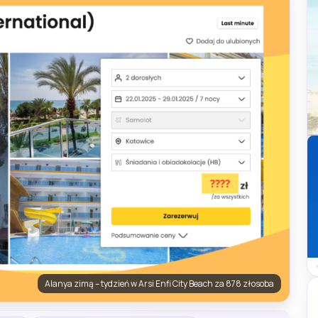
Alanya zimą – tydzień w Arsi Enfi City Beach za 878 złosoba