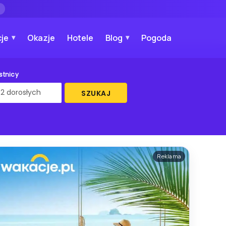
→
je
Okazje
Hotele
Blog
Pogoda
stnicy
SZUKAJ
Reklama