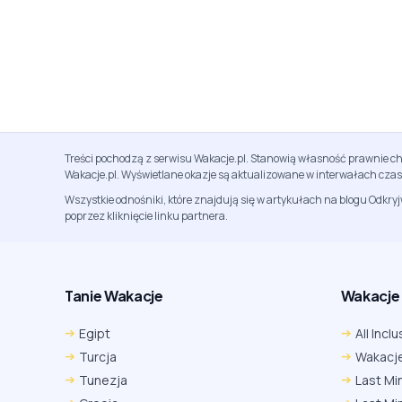
Treści pochodzą z serwisu Wakacje.pl. Stanowią własność prawnie ch
Wakacje.pl. Wyświetlane okazje są aktualizowane w interwałach cza
Wszystkie odnośniki, które znajdują się w artykułach na blogu Odkry
poprzez kliknięcie linku partnera.
Tanie Wakacje
Wakacje A
Egipt
All Inclu
Turcja
Wakacje
Tunezja
Last Mi