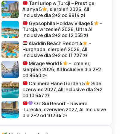
Tani urlop w Turcji – Prestige
Alanya 5
, sierpień 2026, All
Inclusive dla 2+2 od 9914 zł
Gypsophila Holiday Village 5
–
Turcja, wrzesień 2026, Ultra All
Inclusive dla 2+2 od 12 055 zł
Aladdin Beach Resort 4
–
Hurghada, sierpień 2026, All
Inclusive dla 2+2 od 11 727 zł
Mirage World 5
– Icmeler,
sierpień 2026, All Inclusive dla 2+2
od 8640 zł
Calimera Hane Garden 5
Side,
czerwiec 2027, All Inclusive dla 2+2
od 10 647 zł
Oz Sui Resort – Riwiera
Turecka, czerwiec 2027, All Inclusive
dla 2+2 od 10 334 zł