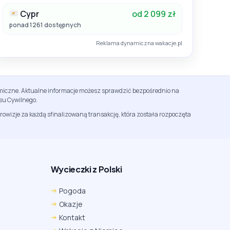
Cypr
od 2 099 zł
ponad 1261 dostępnych
Reklama dynamiczna wakacje.pl
namiczne. Aktualne informacje możesz sprawdzić bezpośrednio na
su Cywilnego.
rowizje za każdą sfinalizowaną transakcję, która została rozpoczęta
Wycieczki z Polski
Chrome
Safari iOS
Safari macOS
Pogoda
Edge
Firefox
Inna
Okazje
Ustawienia → Prywatność i bezpieczeństwo → Pliki
Kontakt
cookie innych firm → ustaw „Zezwalaj”.
Na czas rezerwacji nie blokuj cookies i śledzenia dla tej