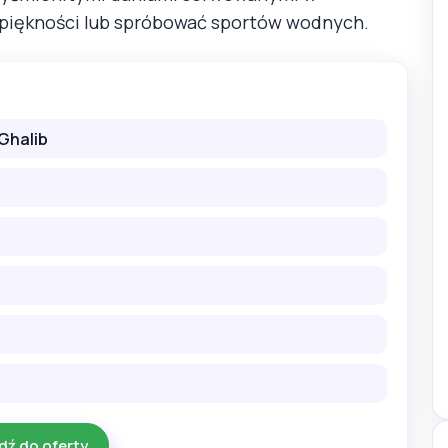
 piękności lub spróbować sportów wodnych.
 Ghalib
dź do oferty