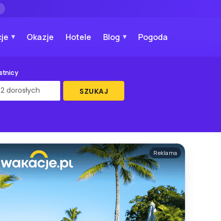
→
je
Okazje
Hotele
Blog
Pogoda
stnicy
SZUKAJ
Reklama