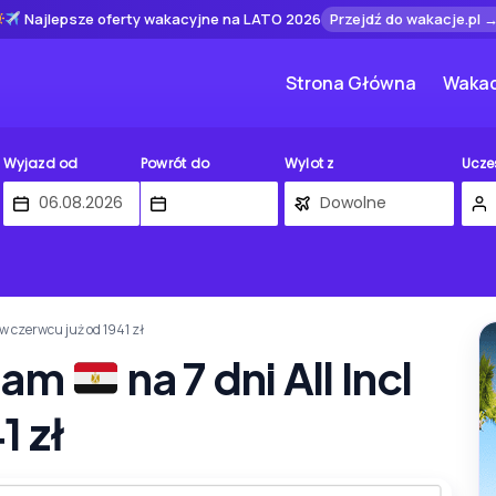
Najlepsze oferty wakacyjne na LATO 2026
Przejdź do wakacje.pl 
Strona Główna
Wakac
Wyjazd od
Powrót do
Wylot z
Ucze
l w czerwcu już od 1941 zł
Alam
na 7 dni All Incl
1 zł