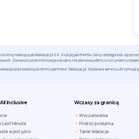
ronioną należącą do Wakacje.pl S.A. i/lub jej partnerów. Ceny i dostępność są dy
sowych. Zamieszczone informacje lub ceny nie stanowią oferty w rozumieniu Kodek
jwakacje.pl prowadzą do strony partnera: Wakacje.pl. Wydawca serwisu otrzymuje p
ll Inclusive
Wczasy za granicą
sive
Wyszukiwarka
 Last Minute
Podróż poślubna
nute wylot jutro
Tanie Wakacje