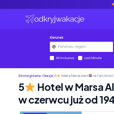
Kierunek
All Inclusive
Last Minute
Strona główna
›
Okazje
›
5
Hotel w Marsa Alam
na 7 dni All Inc
5
Hotel w Marsa 
w czerwcu już od 194