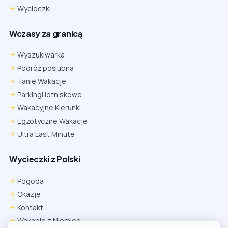
Wycieczki
Wczasy za granicą
Wyszukiwarka
Podróż poślubna
Tanie Wakacje
Parkingi lotniskowe
Wakacyjne Kierunki
Egzotyczne Wakacje
Ultra Last Minute
Wycieczki z Polski
Chrome
Safari iOS
Safari macOS
Edge
Pogoda
Firefox
Inna
Okazje
Ustawienia → Prywatność i bezpieczeństwo → Pliki cookie innych
Kontakt
firm → ustaw „Zezwalaj”.
Na czas rezerwacji nie blokuj cookies i śledzenia dla tej witryny.
Wakacje z Niemiec
Na czas rezerwacji nie korzystaj z trybu incognito.