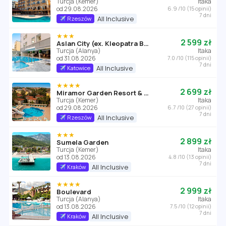
Turcja (Kemer)
Itaka
od 29.08.2026
6.9 /10 (15 opinii)
7 dni
All Inclusive
Rzeszów
★★★
2 599 zł
Aslan City (ex. Kleopatra Beste)
Turcja (Alanya)
Itaka
od 31.08.2026
7.0 /10 (115 opinii)
7 dni
All Inclusive
Katowice
★★★★
2 699 zł
Miramor Garden Resort & Spa (ex. Seker Resort)
Turcja (Kemer)
Itaka
od 29.08.2026
6.7 /10 (27 opinii)
7 dni
All Inclusive
Rzeszów
★★★
2 899 zł
Sumela Garden
Turcja (Kemer)
Itaka
od 13.08.2026
4.8 /10 (13 opinii)
7 dni
All Inclusive
Kraków
★★★★
2 999 zł
Boulevard
Turcja (Alanya)
Itaka
od 13.08.2026
7.5 /10 (12 opinii)
7 dni
All Inclusive
Kraków