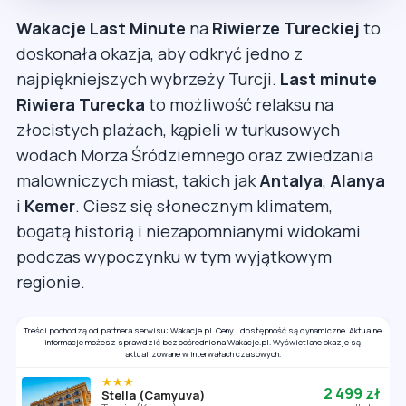
Wakacje Last Minute
na
Riwierze Tureckiej
to
doskonała okazja, aby odkryć jedno z
najpiękniejszych wybrzeży Turcji.
Last minute
Riwiera Turecka
to możliwość relaksu na
złocistych plażach, kąpieli w turkusowych
wodach Morza Śródziemnego oraz zwiedzania
malowniczych miast, takich jak
Antalya
,
Alanya
i
Kemer
. Ciesz się słonecznym klimatem,
bogatą historią i niezapomnianymi widokami
podczas wypoczynku w tym wyjątkowym
regionie.
Treści pochodzą od partnera serwisu: Wakacje.pl. Ceny i dostępność są dynamiczne. Aktualne
informacje możesz sprawdzić bezpośrednio na Wakacje.pl. Wyświetlane okazje są
aktualizowane w interwałach czasowych.
★★★
2 499 zł
Stella (Camyuva)