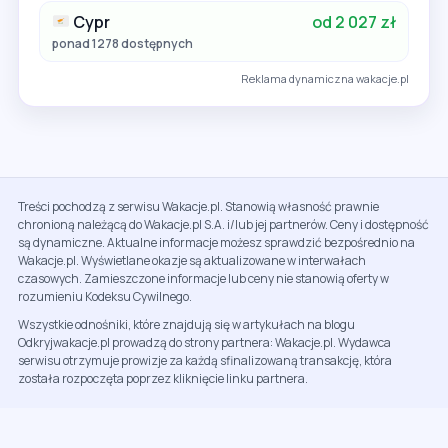
Cypr
od 2 027 zł
ponad 1278 dostępnych
Reklama dynamiczna wakacje.pl
Treści pochodzą z serwisu Wakacje.pl. Stanowią własność prawnie
chronioną należącą do Wakacje.pl S.A. i/lub jej partnerów. Ceny i dostępność
są dynamiczne. Aktualne informacje możesz sprawdzić bezpośrednio na
Wakacje.pl. Wyświetlane okazje są aktualizowane w interwałach
czasowych. Zamieszczone informacje lub ceny nie stanowią oferty w
rozumieniu Kodeksu Cywilnego.
Wszystkie odnośniki, które znajdują się w artykułach na blogu
Odkryjwakacje.pl prowadzą do strony partnera: Wakacje.pl. Wydawca
serwisu otrzymuje prowizje za każdą sfinalizowaną transakcję, która
została rozpoczęta poprzez kliknięcie linku partnera.