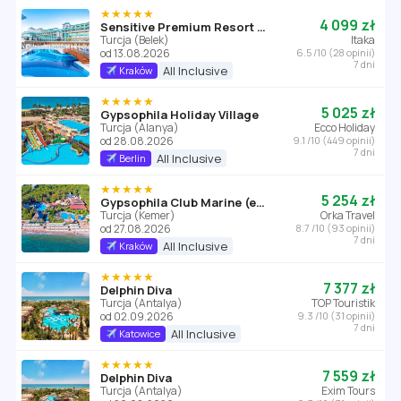
★★★★★
4 099 zł
Sensitive Premium Resort & Spa
Turcja (Belek)
Itaka
od 13.08.2026
6.5 /10 (28 opinii)
7 dni
All Inclusive
Kraków
★★★★★
5 025 zł
Gypsophila Holiday Village
Turcja (Alanya)
Ecco Holiday
od 28.08.2026
9.1 /10 (449 opinii)
7 dni
All Inclusive
Berlin
★★★★★
5 254 zł
Gypsophila Club Marine (ex. Amara Club Marine Nature)
Turcja (Kemer)
Orka Travel
od 27.08.2026
8.7 /10 (93 opinii)
7 dni
All Inclusive
Kraków
★★★★★
7 377 zł
Delphin Diva
Turcja (Antalya)
TOP Touristik
od 02.09.2026
9.3 /10 (31 opinii)
7 dni
All Inclusive
Katowice
★★★★★
7 559 zł
Delphin Diva
Turcja (Antalya)
Exim Tours