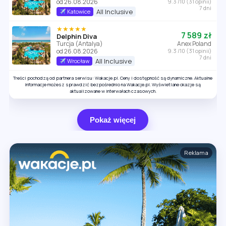
od 26.08.2026
9.3 /10 (31 opinii)
7 dni
All Inclusive
Katowice
★★★★★
7 589 zł
Delphin Diva
Turcja (Antalya)
Anex Poland
od 26.08.2026
9.3 /10 (31 opinii)
7 dni
All Inclusive
Wrocław
Treści pochodzą od partnera serwisu: Wakacje.pl. Ceny i dostępność są dynamiczne. Aktualne
informacje możesz sprawdzić bezpośrednio na Wakacje.pl. Wyświetlane okazje są
aktualizowane w interwałach czasowych.
Pokaż więcej
Reklama