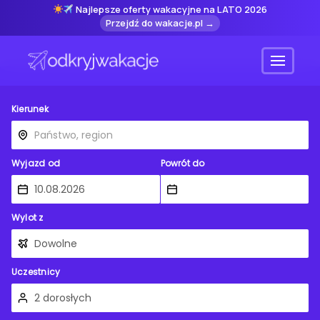
Najlepsze oferty wakacyjne na LATO 2026
Przejdź do wakacje.pl →
Menu
Kierunek
Wyjazd od
Powrót do
Wylot z
Uczestnicy