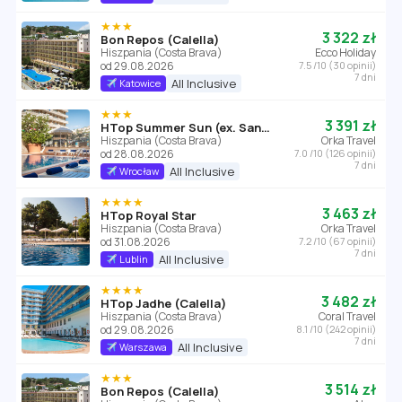
★★★
3 322 zł
Bon Repos (Calella)
Hiszpania (Costa Brava)
Ecco Holiday
od 29.08.2026
7.5 /10 (30 opinii)
7 dni
All Inclusive
Katowice
★★★
3 391 zł
HTop Summer Sun (ex. Sant Jordi)
Hiszpania (Costa Brava)
Orka Travel
od 28.08.2026
7.0 /10 (126 opinii)
7 dni
All Inclusive
Wrocław
★★★★
3 463 zł
HTop Royal Star
Hiszpania (Costa Brava)
Orka Travel
od 31.08.2026
7.2 /10 (67 opinii)
7 dni
All Inclusive
Lublin
★★★★
3 482 zł
HTop Jadhe (Calella)
Hiszpania (Costa Brava)
Coral Travel
od 29.08.2026
8.1 /10 (242 opinii)
7 dni
All Inclusive
Warszawa
★★★
3 514 zł
Bon Repos (Calella)