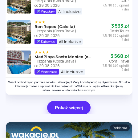
Hiszpania (Costa Brava)
Atur
od 29.08.2026
7.5 /10 (30 opinii)
7 dni
All Inclusive
Wrocław
★★★
3 533 zł
Bon Repos (Calella)
Hiszpania (Costa Brava)
Oasis Tours
od 29.08.2026
7.5 /10 (30 opinii)
7 dni
All Inclusive
Katowice
★★★★
3 568 zł
MedPlaya Santa Monica (ex. Santa Monica)
Hiszpania (Costa Brava)
Coral Travel
od 29.08.2026
7.5 /10 (49 opinii)
7 dni
All Inclusive
Warszawa
Treści pochodzą od partnera serwisu: Wakacje.pl. Ceny i dostępność są dynamiczne. Aktualne
informacje możesz sprawdzić bezpośrednio na Wakacje.pl. Wyświetlane okazje są
aktualizowane w interwałach czasowych.
Pokaż więcej
Reklama