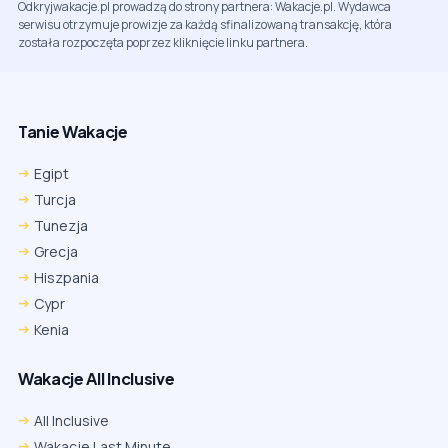
Odkryjwakacje.pl prowadzą do strony partnera: Wakacje.pl. Wydawca
serwisu otrzymuje prowizje za każdą sfinalizowaną transakcję, która
została rozpoczęta poprzez kliknięcie linku partnera.
Tanie Wakacje
Egipt
Turcja
Tunezja
Grecja
Hiszpania
Cypr
Kenia
Wakacje All Inclusive
All Inclusive
Wakacje Last Minute