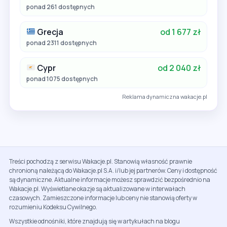
ponad 261 dostępnych
Grecja
od 1 677 zł
ponad 2311 dostępnych
Cypr
od 2 040 zł
ponad 1075 dostępnych
Reklama dynamiczna wakacje.pl
Treści pochodzą z serwisu Wakacje.pl. Stanowią własność prawnie
chronioną należącą do Wakacje.pl S.A. i/lub jej partnerów. Ceny i dostępność
są dynamiczne. Aktualne informacje możesz sprawdzić bezpośrednio na
Wakacje.pl. Wyświetlane okazje są aktualizowane w interwałach
czasowych. Zamieszczone informacje lub ceny nie stanowią oferty w
rozumieniu Kodeksu Cywilnego.
Wszystkie odnośniki, które znajdują się w artykułach na blogu