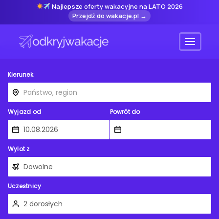
Najlepsze oferty wakacyjne na LATO 2026
Przejdź do wakacje.pl →
Menu
Kierunek
Wyjazd od
Powrót do
Wylot z
Uczestnicy