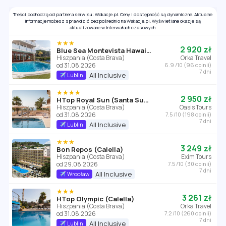
Treści pochodzą od partnera serwisu: Wakacje.pl. Ceny i dostępność są dynamiczne. Aktualne
informacje możesz sprawdzić bezpośrednio na Wakacje.pl. Wyświetlane okazje są
aktualizowane w interwałach czasowych.
★★★
2 920 zł
Blue Sea Montevista Hawai (ex Evenia )
Hiszpania (Costa Brava)
Orka Travel
od 31.08.2026
6.9 /10 (96 opinii)
7 dni
All Inclusive
Lublin
★★★★
2 950 zł
HTop Royal Sun (Santa Susanna)
Hiszpania (Costa Brava)
Oasis Tours
od 31.08.2026
7.5 /10 (198 opinii)
7 dni
All Inclusive
Lublin
★★★
3 249 zł
Bon Repos (Calella)
Hiszpania (Costa Brava)
Exim Tours
od 29.08.2026
7.5 /10 (30 opinii)
7 dni
All Inclusive
Wrocław
★★★
3 261 zł
HTop Olympic (Calella)
Hiszpania (Costa Brava)
Orka Travel
od 31.08.2026
7.2 /10 (260 opinii)
7 dni
All Inclusive
Lublin