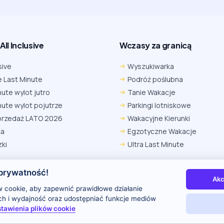
ll Inclusive
Wczasy za granicą
sive
Wyszukiwarka
 Last Minute
Podróż poślubna
nute wylot jutro
Tanie Wakacje
nute wylot pojutrze
Parkingi lotniskowe
przedaż LATO 2026
Wakacyjne Kierunki
ka
Egzotyczne Wakacje
ki
Ultra Last Minute
prywatność!
Akc
 nas
Kontakt i reklama
Polityka prywatności
 cookie, aby zapewnić prawidłowe działanie
uch i wydajność oraz udostępniać funkcje mediów
tawienia plików cookie