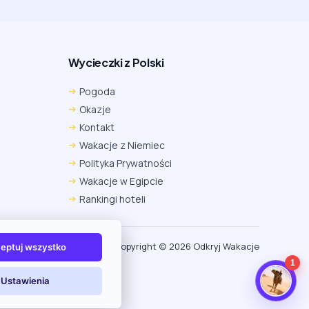
Wycieczki z Polski
Chrome
Safari iOS
Safari macOS
Pogoda
Edge
Firefox
Inna
Okazje
Ustawienia → Prywatność i bezpieczeństwo → Pliki
Kontakt
cookie innych firm → ustaw „Zezwalaj”.
Na czas rezerwacji nie blokuj cookies i śledzenia dla tej
Wakacje z Niemiec
witryny.
Polityka Prywatności
Na czas rezerwacji nie korzystaj z trybu incognito.
Wakacje w Egipcie
Rankingi hoteli
Copyright (c) 2026 Odkryj Wakacje
eptuj wszystko
1
Ustawienia