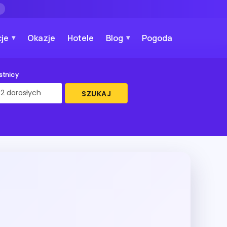
→
je
Okazje
Hotele
Blog
Pogoda
stnicy
SZUKAJ