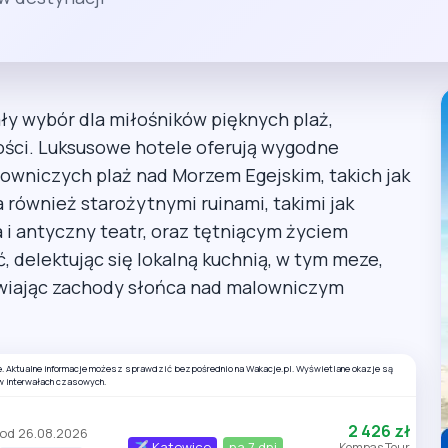
ły wybór dla miłośników pięknych plaż,
ości. Luksusowe hotele oferują wygodne
owniczych plaż nad Morzem Egejskim, takich jak
również starożytnymi ruinami, takimi jak
a i antyczny teatr, oraz tętniącym życiem
delektując się lokalną kuchnią, w tym meze,
wiając zachody słońca nad malowniczym
e. Aktualne informacje możesz sprawdzić bezpośrednio na Wakacje.pl. Wyświetlane okazje są
w interwałach czasowych.
2 426 zł
od 26.08.2026
Katowice
na 7 dni
Kompas Tour