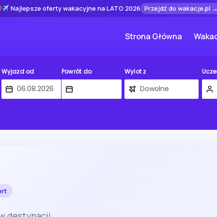
Najlepsze oferty wakacyjne na LATO 2026
Przejdź do wakacje.pl 
Strona Główna
Wakac
Wyjazd od
Powrót do
Wylot z
Ucze
ert
w destynacji