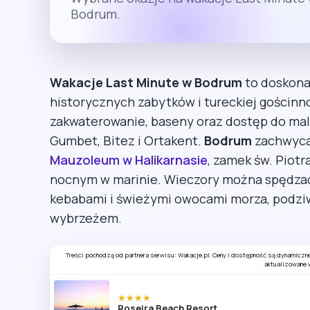
Bodrum.
Wakacje Last Minute w Bodrum
to doskona
historycznych zabytków i tureckiej gościnn
zakwaterowanie, baseny oraz dostęp do mal
Gumbet, Bitez i Ortakent.
Bodrum
zachwyca 
Mauzoleum w Halikarnasie
, zamek św. Piotr
nocnym w marinie. Wieczory można spędzać, 
kebabami i świeżymi owocami morza, podzi
wybrzeżem.
Treści pochodzą od partnera serwisu: Wakacje.pl. Ceny i dostępność są dynamiczn
aktualizowane 
★★★★
Roseira Beach Resort