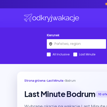
Kierunek
All Inclusive
Last Minute
Strona główna
›
Last Minute
›
Bodrum
Last Minute Bodrum
10 of
Wybrane okazje na wakacje Last Minute 