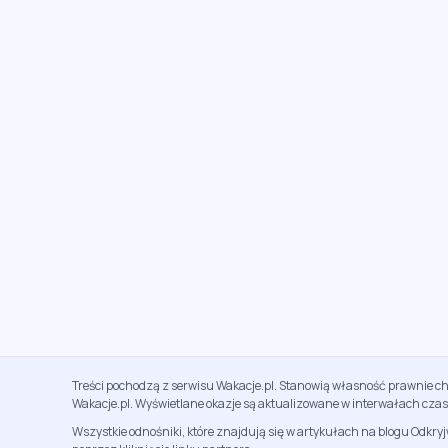
Treści pochodzą z serwisu Wakacje.pl. Stanowią własność prawnie ch
Wakacje.pl. Wyświetlane okazje są aktualizowane w interwałach cza
Wszystkie odnośniki, które znajdują się w artykułach na blogu Odkry