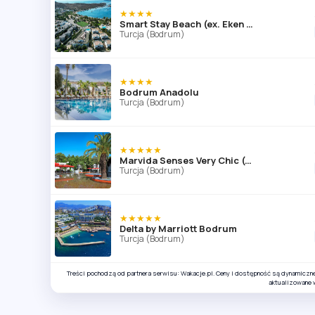
★★★★
Smart Stay Beach (ex. Eken Resort)
Turcja (Bodrum)
★★★★
Bodrum Anadolu
Turcja (Bodrum)
★★★★★
Marvida Senses Very Chic (ex. Otium Senses Very Chic)
Turcja (Bodrum)
★★★★★
Delta by Marriott Bodrum
Turcja (Bodrum)
Treści pochodzą od partnera serwisu: Wakacje.pl. Ceny i dostępność są dynamiczn
aktualizowane 