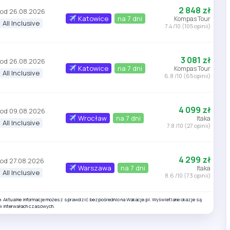
2 848 zł
od 26.08.2026
Katowice
na 7 dni
Kompas Tour
All Inclusive
7.4 /10 (105 opinii)
3 081 zł
od 26.08.2026
Katowice
na 7 dni
Kompas Tour
All Inclusive
6.8 /10 (65 opinii)
4 099 zł
od 09.08.2026
Wrocław
na 7 dni
Itaka
All Inclusive
7.8 /10 (27 opinii)
4 299 zł
od 27.08.2026
Warszawa
na 7 dni
Itaka
All Inclusive
8.6 /10 (73 opinii)
e. Aktualne informacje możesz sprawdzić bezpośrednio na Wakacje.pl. Wyświetlane okazje są
w interwałach czasowych.