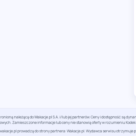
ronioną należącą do Wakacje.pl S.A. i/lub jej partnerów. Ceny i dostępność są dy
sowych. Zamieszczone informacje lub ceny nie stanowią oferty w rozumieniu Kodek
jwakacje.pl prowadzą do strony partnera: Wakacje.pl. Wydawca serwisu otrzymuje p