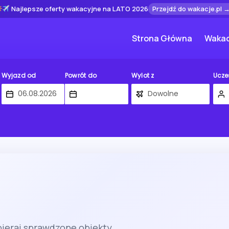
Najlepsze oferty wakacyjne na LATO 2026
Przejdź do wakacje.pl 
Strona Główna
Wakac
Wyjazd od
Powrót do
Wylot z
Ucze
bieraj sprawdzone obiekty.