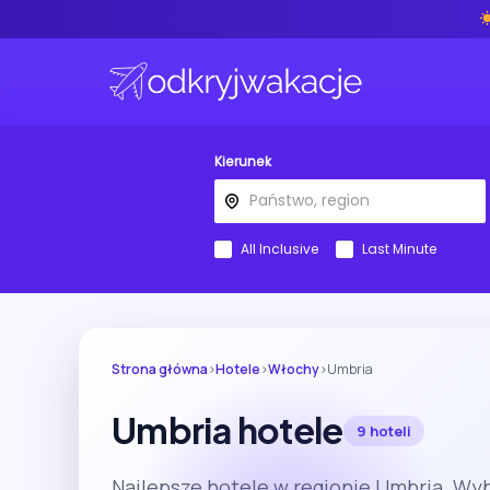
Kierunek
All Inclusive
Last Minute
Strona główna
›
Hotele
›
Włochy
›
Umbria
Umbria hotele
9 hoteli
Najlepsze hotele w regionie Umbria. Wy