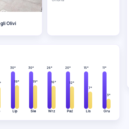
gli Olivi
30°
30°
26°
20°
15°
11°
19°
19°
16°
12°
°
7°
3°
e
Lip
Sie
Wrz
Paź
Lis
Gru