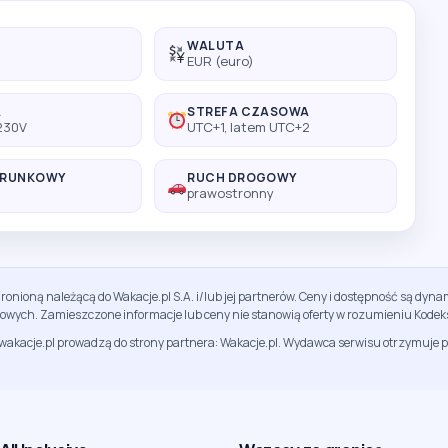
WALUTA
EUR (euro)
A
STREFA CZASOWA
 230V
UTC+1, latem UTC+2
ERUNKOWY
RUCH DROGOWY
prawostronny
ronioną należącą do Wakacje.pl S.A. i/lub jej partnerów. Ceny i dostępność są dy
sowych. Zamieszczone informacje lub ceny nie stanowią oferty w rozumieniu Kodek
jwakacje.pl prowadzą do strony partnera: Wakacje.pl. Wydawca serwisu otrzymuje p