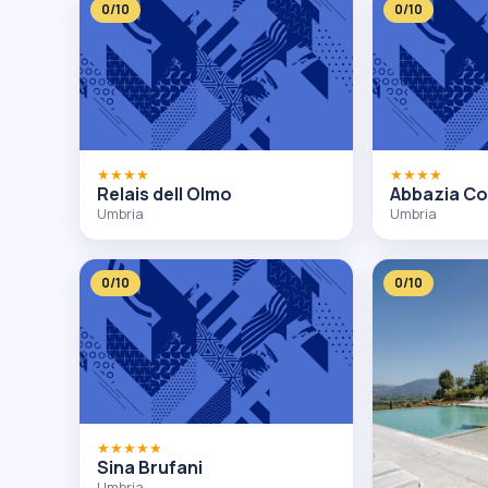
0/10
0/10
★★★★
★★★★
Relais dell Olmo
Abbazia Co
Umbria
Umbria
0/10
0/10
★★★★★
Sina Brufani
Umbria