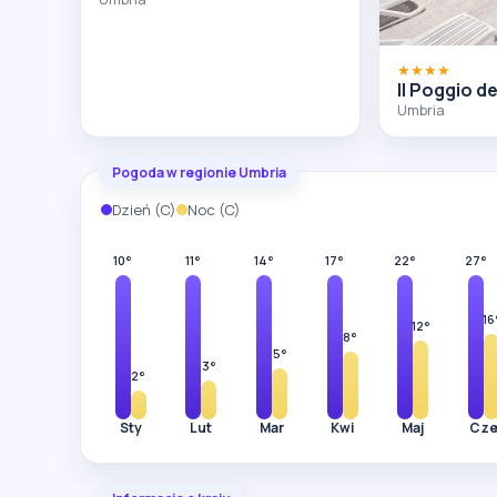
★★★★
Il Poggio de
Umbria
Pogoda w regionie Umbria
Dzień (C)
Noc (C)
10°
11°
14°
17°
22°
27°
16
12°
8°
5°
3°
2°
Sty
Lut
Mar
Kwi
Maj
Cz