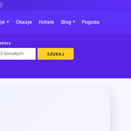
→
je
Okazje
Hotele
Blog
Pogoda
stnicy
SZUKAJ