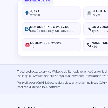
Informacje o kraju
JĘZYK
STOLICA
włoski
Rzym
DOKUMENTY DO WJAZDU
GNIAZDK
Dowód osobisty lub paszport
Typ C/F/L,
NUMERY ALARMOWE
NUMER KI
112
+39
Treści pochodzą z serwisu Wakacje.pl. Stanowią własność prawnie ch
Wakacje.pl. Wyświetlane okazje są aktualizowane w interwałach cza
Wszystkie odnośniki, które znajdują się w artykułach na blogu Odkry
poprzez kliknięcie linku partnera.