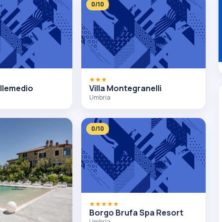
0/10
★★★
llemedio
Villa Montegranelli
Umbria
0/10
★★★★★
Borgo Brufa Spa Resort
Umbria