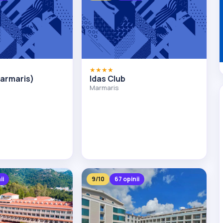
★★★★
Marmaris)
Idas Club
Marmaris
ii
9/10
67 opinii