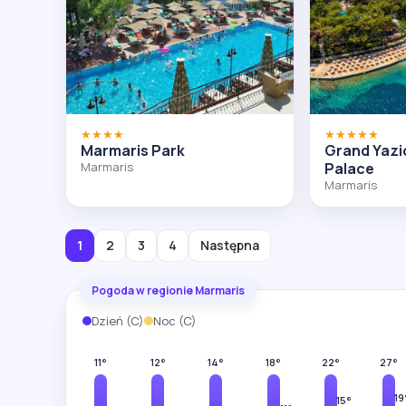
★★★★
★★★★★
Marmaris Park
Grand Yazi
Marmaris
Palace
Marmaris
1
2
3
4
Następna
Pogoda w regionie Marmaris
Dzień (C)
Noc (C)
11°
12°
14°
18°
22°
27°
19
15°