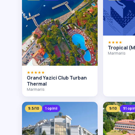
★★★★
Tropical (
Marmaris
★★★★★
Grand Yazici Club Turban
Thermal
Marmaris
9.5/10
1 opinii
9/10
91 opin