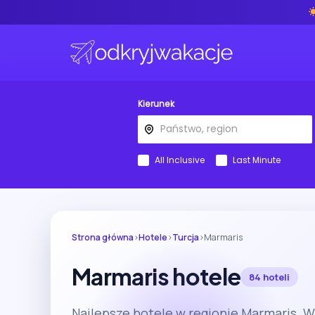
Kierunek
All Inclusive
Last Minute
Strona główna
›
Hotele
›
Turcja
›
Marmaris
Marmaris hotele
84 hoteli
Najlepsze hotele w regionie Marmaris. 