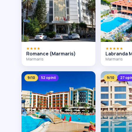
★★★★
★★★★★
Romance (Marmaris)
Labranda 
Marmaris
Marmaris
9/10
52 opinii
9/10
27 opin