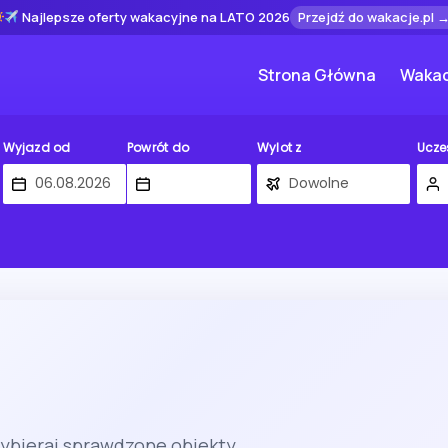
Najlepsze oferty wakacyjne na LATO 2026
Przejdź do wakacje.pl 
Strona Główna
Wakac
Wyjazd od
Powrót do
Wylot z
Ucze
Wybieraj sprawdzone obiekty.