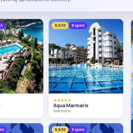
ii
9.5/10
8 opinii
★★★★★
y
Aqua Marmaris
Marmaris
nii
9.5/10
3 opinii