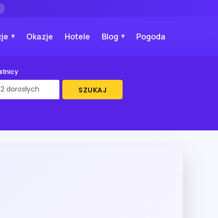
→
je
Okazje
Hotele
Blog
Pogoda
stnicy
SZUKAJ