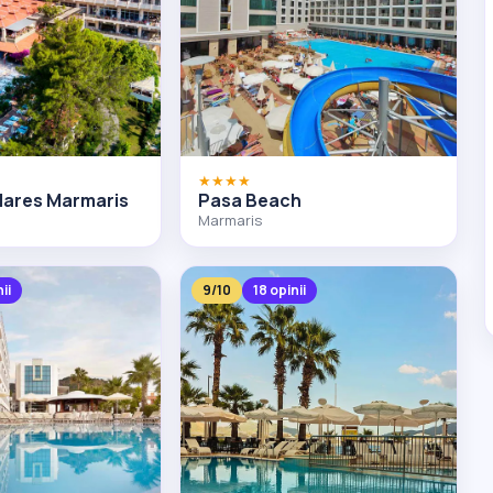
★★★★
Mares Marmaris
Pasa Beach
Marmaris
ii
9/10
18 opinii