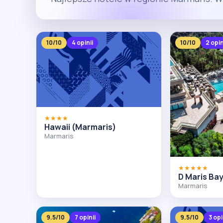
10/10
4 opinii
10/10
2 opin
★★★★
Hawaii (Marmaris)
Marmaris
★★★★★
D Maris Ba
Marmaris
9.5/10
7 opinii
9.5/10
3 opi