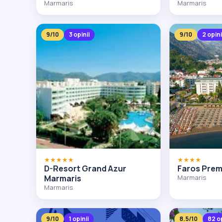
Marmaris
Marmaris
9/10
3 opinii
9/10
2 opini
★★★★★
★★★★
D-Resort Grand Azur
Faros Pre
Marmaris
Marmaris
Marmaris
9/10
1 opinii
8.5/10
82 op