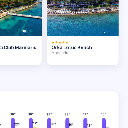
★★★★★
ci Club Marmaris
Orka Lotus Beach
Marmaris
30°
30°
27°
22°
17°
13°
23°
20°
22°
16°
12°
°