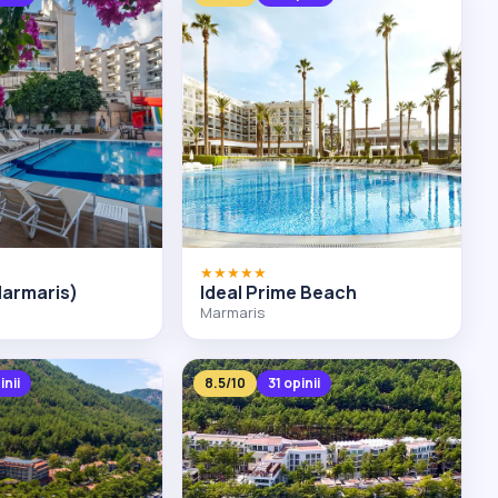
★★★★★
Marmaris)
Ideal Prime Beach
Marmaris
inii
8.5/10
31 opinii