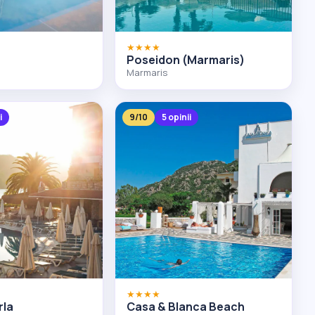
★★★★
Poseidon (Marmaris)
Marmaris
i
9/10
5 opinii
★★★★
rla
Casa & Blanca Beach