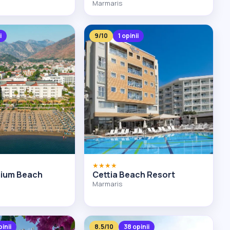
Marmaris
i
9/10
1 opinii
★★★★
mium Beach
Cettia Beach Resort
Marmaris
inii
8.5/10
38 opinii