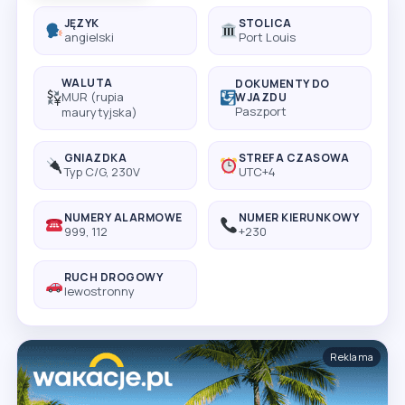
JĘZYK
STOLICA
angielski
Port Louis
WALUTA
DOKUMENTY DO
MUR (rupia
WJAZDU
Paszport
maurytyjska)
GNIAZDKA
STREFA CZASOWA
Typ C/G, 230V
UTC+4
NUMERY ALARMOWE
NUMER KIERUNKOWY
999, 112
+230
RUCH DROGOWY
lewostronny
Reklama