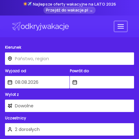
Najlepsze oferty wakacyjne na LATO 2026
Przejdź do wakacje.pl →
Menu
Kierunek
Wyjazd od
Powrót do
Wylot z
Uczestnicy