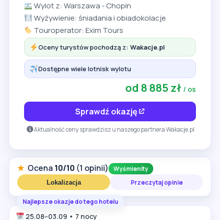
Wylot z: Warszawa - Chopin
Wyżywienie: śniadania i obiadokolacje
Touroperator: Exim Tours
Oceny turystów pochodzą z:
Wakacje.pl
Dostępne wiele lotnisk wylotu
od 8 885 zł
/ os
Sprawdź okazję
Aktualność ceny sprawdzisz u naszego partnera Wakacje.pl
★
Ocena
10/10
(1 opinii)
Wyśmienity
Przeczytaj opinie
Lokalizacja
Najlepsze okazje do tego hotelu
25.08–03.09 • 7 nocy