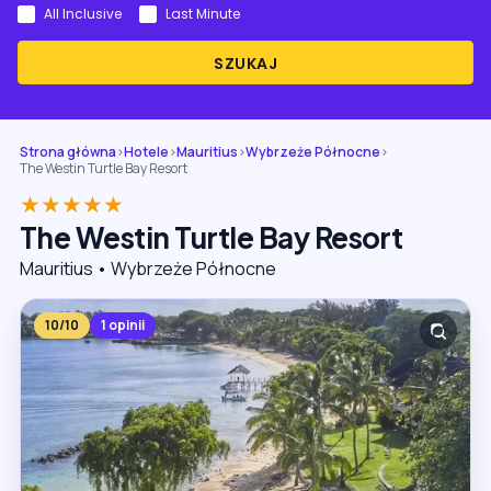
All Inclusive
Last Minute
SZUKAJ
Strona główna
›
Hotele
›
Mauritius
›
Wybrzeże Północne
›
The Westin Turtle Bay Resort
★★★★★
The Westin Turtle Bay Resort
Mauritius • Wybrzeże Północne
10/10
1 opinii