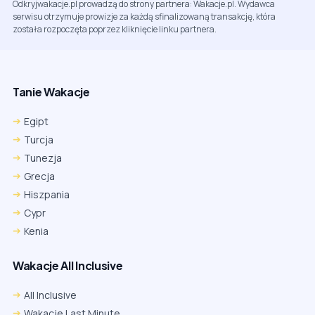
Odkryjwakacje.pl prowadzą do strony partnera: Wakacje.pl. Wydawca
serwisu otrzymuje prowizje za każdą sfinalizowaną transakcję, która
została rozpoczęta poprzez kliknięcie linku partnera.
Tanie Wakacje
Egipt
Turcja
Tunezja
Grecja
Hiszpania
Cypr
Kenia
Wakacje All Inclusive
All Inclusive
Wakacje Last Minute