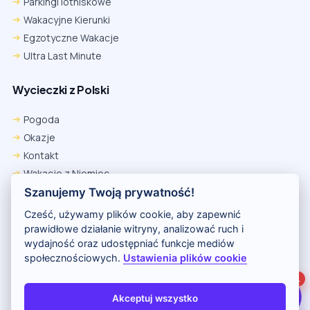
Parkingi lotniskowe
Wakacyjne Kierunki
Egzotyczne Wakacje
Ultra Last Minute
Wycieczki z Polski
Chrome
Safari iOS
Safari macOS
Edge
Pogoda
Firefox
Inna
Okazje
Ustawienia → Prywatność i bezpieczeństwo → Pliki cookie innych
Kontakt
firm → ustaw „Zezwalaj”.
Na czas rezerwacji nie blokuj cookies i śledzenia dla tej witryny.
Wakacje z Niemiec
Na czas rezerwacji nie korzystaj z trybu incognito.
Polityka Prywatności
Szanujemy Twoją prywatność!
Wakacje w Egipcie
Cześć, używamy plików cookie, aby zapewnić
Rankingi hoteli
prawidłowe działanie witryny, analizować ruch i
wydajność oraz udostępniać funkcje mediów
społecznościowych.
Ustawienia plików cookie
Partnerem serwisu jest portal Wakacje.pl
1
O nas
Kontakt i reklama
Polityka prywatności
Akceptuj wszystko
Copyright (c) 2026 Odkryj Wakacje