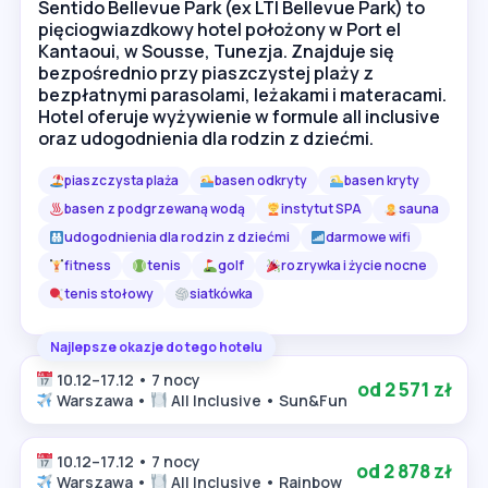
Sentido Bellevue Park (ex LTI Bellevue Park) to
pięciogwiazdkowy hotel położony w Port el
Kantaoui, w Sousse, Tunezja. Znajduje się
bezpośrednio przy piaszczystej plaży z
bezpłatnymi parasolami, leżakami i materacami.
Hotel oferuje wyżywienie w formule all inclusive
oraz udogodnienia dla rodzin z dziećmi.
piaszczysta plaża
basen odkryty
basen kryty
basen z podgrzewaną wodą
instytut SPA
sauna
udogodnienia dla rodzin z dziećmi
darmowe wifi
fitness
tenis
golf
rozrywka i życie nocne
tenis stołowy
siatkówka
Najlepsze okazje do tego hotelu
10.12–17.12 • 7 nocy
od 2 571 zł
Warszawa •
All Inclusive • Sun&Fun
10.12–17.12 • 7 nocy
od 2 878 zł
Warszawa •
All Inclusive • Rainbow