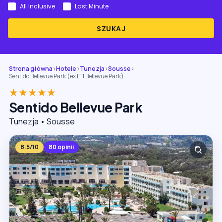
All Inclusive
Last Minute
SZUKAJ
Strona główna
›
Hotele
›
Tunezja
›
Sousse
›
Sentido Bellevue Park (ex LTI Bellevue Park)
★★★★★
Sentido Bellevue Park
Tunezja • Sousse
8.5/10
80 opinii