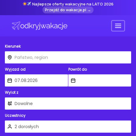
Najlepsze oferty wakacyjne na LATO 2026
Przejdź do wakacje.pl →
Menu
Kierunek
Wyjazd od
Powrót do
Wylot z
Uczestnicy