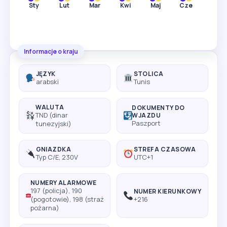
Sty
Lut
Mar
Kwi
Maj
Cze
Lip
Informacje o kraju
JĘZYK
STOLICA
arabski
Tunis
WALUTA
DOKUMENTY DO
TND (dinar
WJAZDU
Paszport
tunezyjski)
GNIAZDKA
STREFA CZASOWA
Typ C/E, 230V
UTC+1
NUMERY ALARMOWE
197 (policja), 190
NUMER KIERUNKOWY
(pogotowie), 198 (straż
+216
pożarna)