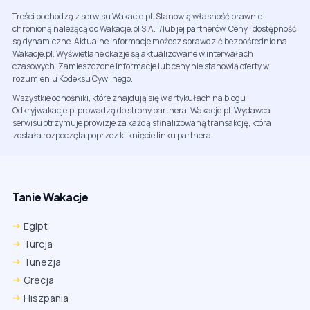
Treści pochodzą z serwisu Wakacje.pl. Stanowią własność prawnie
chronioną należącą do Wakacje.pl S.A. i/lub jej partnerów. Ceny i dostępność
są dynamiczne. Aktualne informacje możesz sprawdzić bezpośrednio na
Wakacje.pl. Wyświetlane okazje są aktualizowane w interwałach
czasowych. Zamieszczone informacje lub ceny nie stanowią oferty w
rozumieniu Kodeksu Cywilnego.
Wszystkie odnośniki, które znajdują się w artykułach na blogu
Odkryjwakacje.pl prowadzą do strony partnera: Wakacje.pl. Wydawca
serwisu otrzymuje prowizje za każdą sfinalizowaną transakcję, która
została rozpoczęta poprzez kliknięcie linku partnera.
Tanie Wakacje
Egipt
Turcja
Tunezja
Grecja
Hiszpania