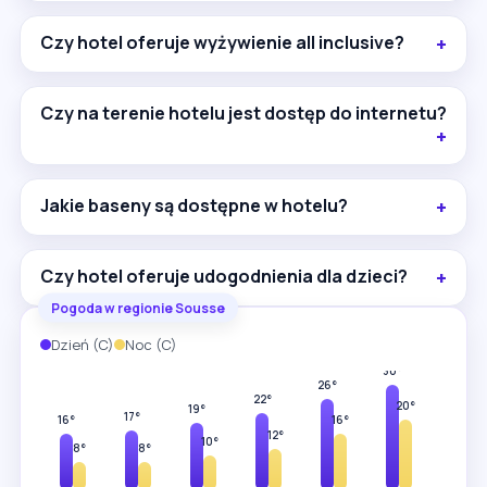
Czy hotel oferuje wyżywienie all inclusive?
Czy na terenie hotelu jest dostęp do internetu?
Jakie baseny są dostępne w hotelu?
Czy hotel oferuje udogodnienia dla dzieci?
Pogoda w regionie Sousse
Dzień (C)
Noc (C)
33°
30°
26°
23°
22°
20°
19°
17°
16°
16°
12°
10°
8°
8°