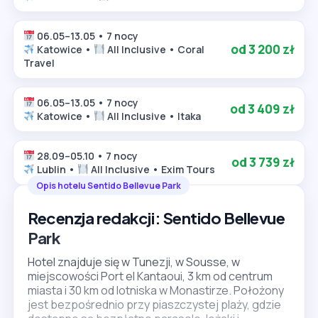
06.05–13.05 • 7 nocy
od 3 200 zł
Katowice •
All Inclusive • Coral
Travel
06.05–13.05 • 7 nocy
od 3 409 zł
Katowice •
All Inclusive • Itaka
28.09–05.10 • 7 nocy
od 3 739 zł
Lublin •
All Inclusive • Exim Tours
Opis hotelu Sentido Bellevue Park
Recenzja redakcji: Sentido Bellevue
Park
Hotel znajduje się w Tunezji, w Sousse, w
miejscowości Port el Kantaoui, 3 km od centrum
miasta i 30 km od lotniska w Monastirze. Położony
jest bezpośrednio przy piaszczystej plaży, gdzie