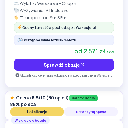
Wylot z: Warszawa - Chopin
Wyżywienie: All Inclusive
Touroperator: Sun&Fun
Oceny turystów pochodzą z:
Wakacje.pl
Dostępne wiele lotnisk wylotu
od 2 571 zł
/ os
Sprawdź okazję
Aktualność ceny sprawdzisz u naszego partnera Wakacje.pl
★
Ocena
8.5/10
(80 opinii)
Bardzo dobry
88% poleca
Przeczytaj opinie
Lokalizacja
W skrócie o hotelu