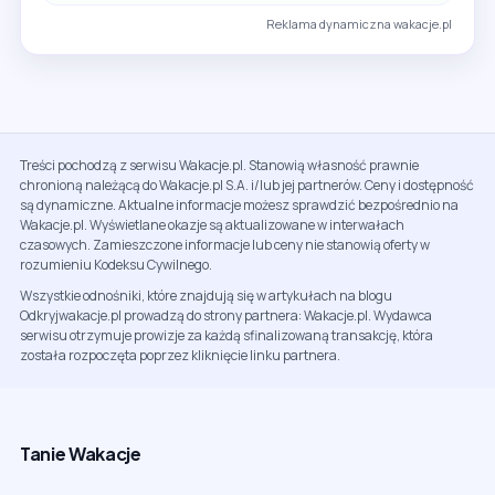
Reklama dynamiczna wakacje.pl
Treści pochodzą z serwisu Wakacje.pl. Stanowią własność prawnie
chronioną należącą do Wakacje.pl S.A. i/lub jej partnerów. Ceny i dostępność
są dynamiczne. Aktualne informacje możesz sprawdzić bezpośrednio na
Wakacje.pl. Wyświetlane okazje są aktualizowane w interwałach
czasowych. Zamieszczone informacje lub ceny nie stanowią oferty w
rozumieniu Kodeksu Cywilnego.
Wszystkie odnośniki, które znajdują się w artykułach na blogu
Odkryjwakacje.pl prowadzą do strony partnera: Wakacje.pl. Wydawca
serwisu otrzymuje prowizje za każdą sfinalizowaną transakcję, która
została rozpoczęta poprzez kliknięcie linku partnera.
Tanie Wakacje