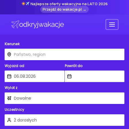
Najlepsze oferty wakacyjne na LATO 2026
Przejdź do wakacje.pl →
Menu
Kierunek
Wyjazd od
Powrót do
Wylot z
Uczestnicy