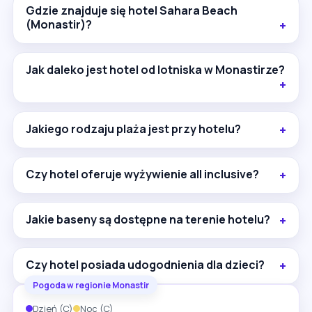
bogatą ofertą sportową i rozrywkową, także dla
Gdzie znajduje się hotel Sahara Beach
rodzin z dziećmi.
(Monastir)?
Jak daleko jest hotel od lotniska w Monastirze?
Jakiego rodzaju plaża jest przy hotelu?
Czy hotel oferuje wyżywienie all inclusive?
Jakie baseny są dostępne na terenie hotelu?
Czy hotel posiada udogodnienia dla dzieci?
Pogoda w regionie Monastir
Dzień (C)
Noc (C)