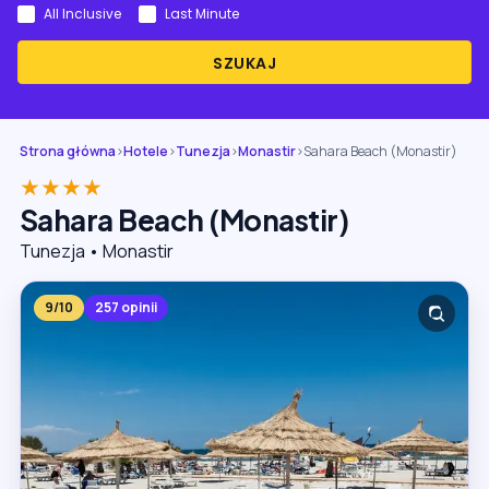
All Inclusive
Last Minute
SZUKAJ
Strona główna
›
Hotele
›
Tunezja
›
Monastir
›
Sahara Beach (Monastir)
★★★★
Sahara Beach (Monastir)
Tunezja • Monastir
9/10
257 opinii