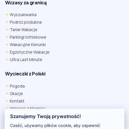
Wczasy za granicą
Wyszukiwarka
Podróż poślubna
Tanie Wakacje
Parkingi lotniskowe
Wakacyjne Kierunki
Egzotyczne Wakacje
Ultra Last Minute
Wycieczki z Polski
Chrome
Safari iOS
Safari macOS
Edge
Pogoda
Firefox
Inna
Okazje
Ustawienia → Prywatność i bezpieczeństwo → Pliki cookie innych
Kontakt
firm → ustaw „Zezwalaj”.
Na czas rezerwacji nie blokuj cookies i śledzenia dla tej witryny.
Wakacje z Niemiec
Na czas rezerwacji nie korzystaj z trybu incognito.
Polityka Prywatności
Szanujemy Twoją prywatność!
Wakacje w Egipcie
Cześć, używamy plików cookie, aby zapewnić