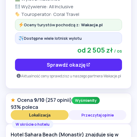
Wyżywienie: All Inclusive
Touroperator: Coral Travel
Oceny turystów pochodzą z:
Wakacje.pl
Dostępne wiele lotnisk wylotu
od 2 505 zł
/ os
Sprawdź okazję
Aktualność ceny sprawdzisz u naszego partnera Wakacje.pl
★
Ocena
9/10
(257 opinii)
Wyśmienity
93% poleca
Przeczytaj opinie
Lokalizacja
W skrócie o hotelu
Hotel Sahara Beach (Monastir) znajduje się w