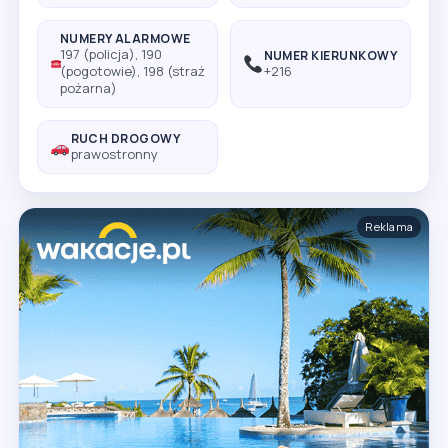
NUMERY ALARMOWE
197 (policja), 190
NUMER KIERUNKOWY
(pogotowie), 198 (straż
+216
pożarna)
RUCH DROGOWY
prawostronny
Reklama