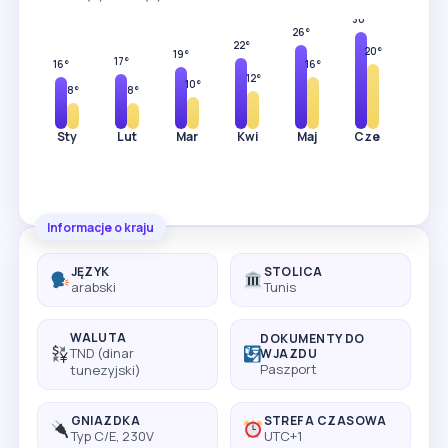
33°
30°
26°
23°
22°
20°
19°
17°
16°
16°
12°
10°
8°
8°
Sty
Lut
Mar
Kwi
Maj
Cze
Lip
Informacje o kraju
JĘZYK
STOLICA
arabski
Tunis
WALUTA
DOKUMENTY DO
TND (dinar
WJAZDU
Paszport
tunezyjski)
GNIAZDKA
STREFA CZASOWA
Typ C/E, 230V
UTC+1