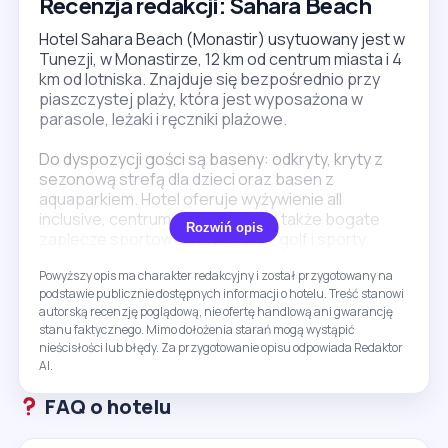
Recenzja redakcji: Sahara Beach
Hotel Sahara Beach (Monastir) usytuowany jest w
Tunezji, w Monastirze, 12 km od centrum miasta i 4
km od lotniska. Znajduje się bezpośrednio przy
piaszczystej plaży, która jest wyposażona w
parasole, leżaki i ręczniki plażowe.
Do dyspozycji gości są baseny: odkryty, kryty z
sezonową strefą dla dzieci oraz basen z
aquaparkiem. Hotel oferuje wyżywienie all
inclusive, centrum spa, fitness, a także bogate
Rozwiń opis
zaplecze sportowe, w tym tenis, golf i sporty
wodne. Dla rodzin przygotowano brodzik, klub
Powyższy opis ma charakter redakcyjny i został przygotowany na
dziecięcy z trzema grupami wiekowymi oraz plac
podstawie publicznie dostępnych informacji o hotelu. Treść stanowi
zabaw. Goście mogą korzystać z darmowego Wi-
autorską recenzję poglądową, nie ofertę handlową ani gwarancję
Fi i animacji w ciągu dnia i wieczorem.
stanu faktycznego. Mimo dołożenia starań mogą wystąpić
nieścisłości lub błędy. Za przygotowanie opisu odpowiada Redaktor
Minusem jest odległość hotelu od centrum
AI.
Monastiru, która wynosi 12 km. Warto pamiętać, że
część usług i atrakcji może być dodatkowo płatna
FAQ o hotelu
lub dostępna sezonowo. To opcja głównie dla
osób szukających wypoczynku przy plaży z