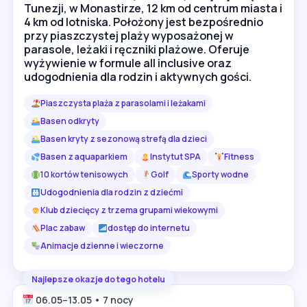
Tunezji, w Monastirze, 12 km od centrum miasta i
4 km od lotniska. Położony jest bezpośrednio
przy piaszczystej plaży wyposażonej w
parasole, leżaki i ręczniki plażowe. Oferuje
wyżywienie w formule all inclusive oraz
udogodnienia dla rodzin i aktywnych gości.
Piaszczysta plaża z parasolami i leżakami
Basen odkryty
Basen kryty z sezonową strefą dla dzieci
Basen z aquaparkiem
Instytut SPA
Fitness
10 kortów tenisowych
Golf
Sporty wodne
Udogodnienia dla rodzin z dziećmi
Klub dziecięcy z trzema grupami wiekowymi
Plac zabaw
dostęp do internetu
Animacje dzienne i wieczorne
Najlepsze okazje do tego hotelu
06.05–13.05 • 7 nocy