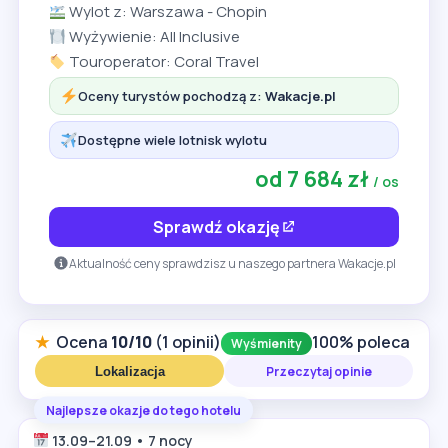
Wylot z: Warszawa - Chopin
Wyżywienie: All Inclusive
Touroperator: Coral Travel
Oceny turystów pochodzą z:
Wakacje.pl
Dostępne wiele lotnisk wylotu
od 7 684 zł
/ os
Sprawdź okazję
Aktualność ceny sprawdzisz u naszego partnera Wakacje.pl
★
Ocena
10/10
(1 opinii)
100% poleca
Wyśmienity
Przeczytaj opinie
Lokalizacja
Najlepsze okazje do tego hotelu
13.09–21.09 • 7 nocy