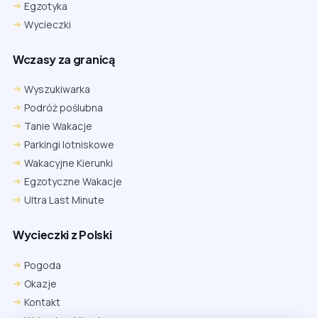
Egzotyka
Wycieczki
Wczasy za granicą
Wyszukiwarka
Podróż poślubna
Tanie Wakacje
Parkingi lotniskowe
Wakacyjne Kierunki
Egzotyczne Wakacje
Ultra Last Minute
Wycieczki z Polski
Chrome
Safari iOS
Safari macOS
Edge
Pogoda
Firefox
Inna
Okazje
Ustawienia → Prywatność i bezpieczeństwo → Pliki cookie innych
Kontakt
firm → ustaw „Zezwalaj”.
Na czas rezerwacji nie blokuj cookies i śledzenia dla tej witryny.