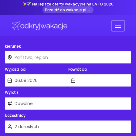
Najlepsze oferty wakacyjne na LATO 2026
Przejdź do wakacje.pl →
Menu
Kierunek
Wyjazd od
Powrót do
Wylot z
Uczestnicy