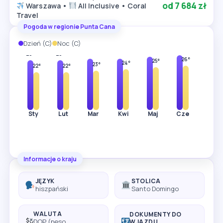
od 7 684 zł
Warszawa •
All Inclusive • Coral
Travel
Pogoda w regionie Punta Cana
Dzień (C)
Noc (C)
32°
32°
31°
30°
30°
29°
29°
26°
26°
25°
24°
23°
22°
22°
Sty
Lut
Mar
Kwi
Maj
Cze
Lip
Informacje o kraju
JĘZYK
STOLICA
hiszpański
Santo Domingo
WALUTA
DOKUMENTY DO
DOP (peso
WJAZDU