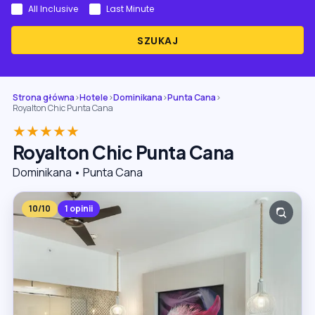
All Inclusive
Last Minute
SZUKAJ
Strona główna
›
Hotele
›
Dominikana
›
Punta Cana
›
Royalton Chic Punta Cana
★★★★★
Royalton Chic Punta Cana
Dominikana • Punta Cana
10/10
1 opinii