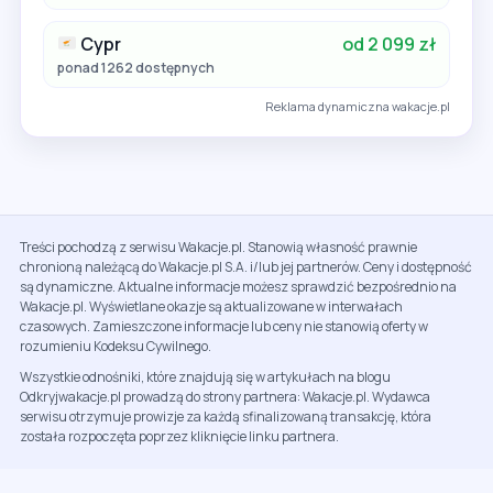
Cypr
od 2 099 zł
ponad 1262 dostępnych
Reklama dynamiczna wakacje.pl
Treści pochodzą z serwisu Wakacje.pl. Stanowią własność prawnie
chronioną należącą do Wakacje.pl S.A. i/lub jej partnerów. Ceny i dostępność
są dynamiczne. Aktualne informacje możesz sprawdzić bezpośrednio na
Wakacje.pl. Wyświetlane okazje są aktualizowane w interwałach
czasowych. Zamieszczone informacje lub ceny nie stanowią oferty w
rozumieniu Kodeksu Cywilnego.
Wszystkie odnośniki, które znajdują się w artykułach na blogu
Odkryjwakacje.pl prowadzą do strony partnera: Wakacje.pl. Wydawca
serwisu otrzymuje prowizje za każdą sfinalizowaną transakcję, która
została rozpoczęta poprzez kliknięcie linku partnera.