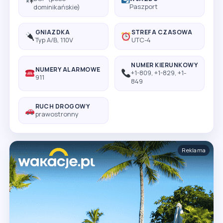
Paszport
dominikańskie)
GNIAZDKA
STREFA CZASOWA
Typ A/B, 110V
UTC-4
NUMER KIERUNKOWY
NUMERY ALARMOWE
+1-809, +1-829, +1-
911
849
RUCH DROGOWY
prawostronny
Reklama