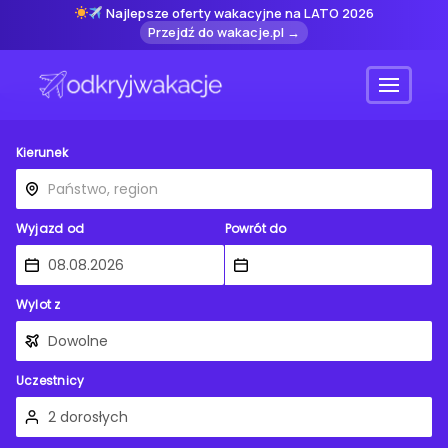
Najlepsze oferty wakacyjne na LATO 2026
Przejdź do wakacje.pl →
Menu
Kierunek
Wyjazd od
Powrót do
Wylot z
Uczestnicy