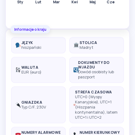
Sty
Lut
Mar
Kwi
Maj
Cze
Lip
Informacje o kraju
JĘZYK
STOLICA
hiszpański
Madryt
DOKUMENTY DO
WJAZDU
WALUTA
Dowód osobisty lub
EUR (euro)
paszport
STREFA CZASOWA
UTC+0 (Wyspy
Kanaryjskie), UTC+1
GNIAZDKA
Typ C/F, 230V
(Hiszpania
kontynentalna), latem
UTC+1 i UTC+2
NUMERY ALARMOWE
NUMER KIERUNKOWY