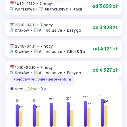
14.12–21.12 • 7 nocy
od 3 899 zł
Warszawa •
All Inclusive • Itaka
28.10–04.11 • 7 nocy
od 3 928 zł
Kraków •
All Inclusive • Easygo
28.10–04.11 • 7 nocy
od 4 121 zł
Kraków •
All Inclusive • Click&Go
15.10–22.10 • 7 nocy
od 4 327 zł
Kraków •
All Inclusive • Easygo
Pogoda w regionie Fuerteventura
Dzień (C)
Noc (C)
28°
26°
24°
23°
22°
22°
21°
21°
20°
18°
16°
16°
15°
15°