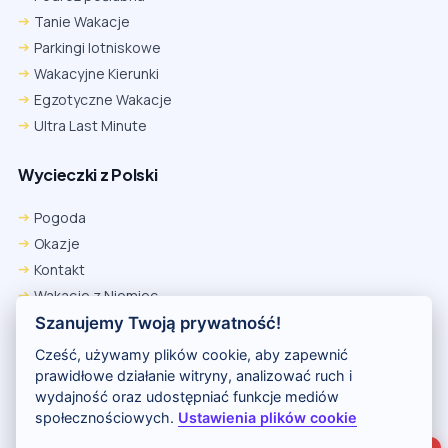
Tanie Wakacje
Parkingi lotniskowe
Wakacyjne Kierunki
Egzotyczne Wakacje
Ultra Last Minute
Wycieczki z Polski
Chrome
Safari iOS
Safari macOS
Edge
Pogoda
Firefox
Inna
Okazje
Ustawienia → Prywatność i bezpieczeństwo → Pliki cookie innych
Kontakt
firm → ustaw „Zezwalaj”.
Na czas rezerwacji nie blokuj cookies i śledzenia dla tej witryny.
Wakacje z Niemiec
Na czas rezerwacji nie korzystaj z trybu incognito.
Polityka Prywatności
Szanujemy Twoją prywatność!
Wakacje w Egipcie
Cześć, używamy plików cookie, aby zapewnić
Rankingi hoteli
prawidłowe działanie witryny, analizować ruch i
wydajność oraz udostępniać funkcje mediów
społecznościowych.
Ustawienia plików cookie
Partnerem serwisu jest portal Wakacje.pl