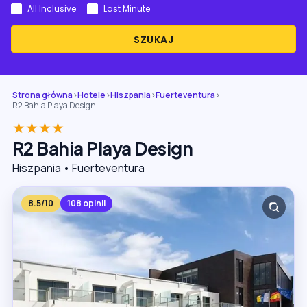
All Inclusive
Last Minute
SZUKAJ
Strona główna
›
Hotele
›
Hiszpania
›
Fuerteventura
›
R2 Bahia Playa Design
★★★★
R2 Bahia Playa Design
Hiszpania • Fuerteventura
8.5/10
108 opinii