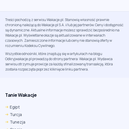
Treści pochodzą z serwisu Wakacje.pl. Stanowią własność prawnie
chronioną należącą do Wakacje.pl S.A. i/lub jej partnerów. Ceny i dostępność
są dynamiczne. Aktualne informacje możesz sprawdzić bezpośrednio na
Wakacje.pl. Wyświetlane okazje są aktualizowane w interwałach
czasowych. Zamieszczone informacje lub ceny nie stanowią oferty w
rozumieniu Kodeksu Cywilnego.
Wszystkie odnośniki, które znajdują się w artykułach na blogu
Odkryjwakacje.pl prowadzą do strony partnera: Wakacje.pl. Wydawca
serwisu otrzymuje prowizje za każdą sfinalizowaną transakcję, która
została rozpoczęta poprzez kliknięcie linku partnera.
Tanie Wakacje
Egipt
Turcja
Tunezja