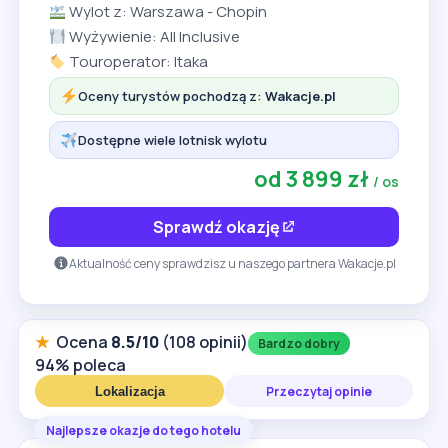
Wylot z: Warszawa - Chopin
Wyżywienie: All Inclusive
Touroperator: Itaka
Oceny turystów pochodzą z:
Wakacje.pl
Dostępne wiele lotnisk wylotu
od 3 899 zł
/ os
Sprawdź okazję
Aktualność ceny sprawdzisz u naszego partnera Wakacje.pl
★
Ocena
8.5/10
(108 opinii)
Bardzo dobry
94% poleca
Przeczytaj opinie
Lokalizacja
Najlepsze okazje do tego hotelu