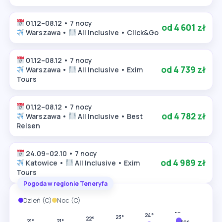
01.12–08.12 • 7 nocy
od 4 601 zł
Warszawa •
All Inclusive • Click&Go
01.12–08.12 • 7 nocy
od 4 739 zł
Warszawa •
All Inclusive • Exim
Tours
01.12–08.12 • 7 nocy
od 4 782 zł
Warszawa •
All Inclusive • Best
Reisen
24.09–02.10 • 7 nocy
od 4 989 zł
Katowice •
All Inclusive • Exim
Tours
Pogoda w regionie Teneryfa
Dzień (C)
Noc (C)
28°
26°
24°
23°
22°
22°
21°
21°