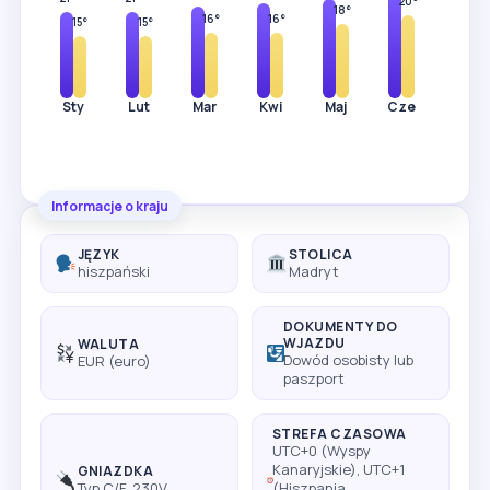
20°
18°
16°
16°
15°
15°
Sty
Lut
Mar
Kwi
Maj
Cze
Lip
Informacje o kraju
JĘZYK
STOLICA
hiszpański
Madryt
DOKUMENTY DO
WJAZDU
WALUTA
Dowód osobisty lub
EUR (euro)
paszport
STREFA CZASOWA
UTC+0 (Wyspy
Kanaryjskie), UTC+1
GNIAZDKA
Typ C/F, 230V
(Hiszpania