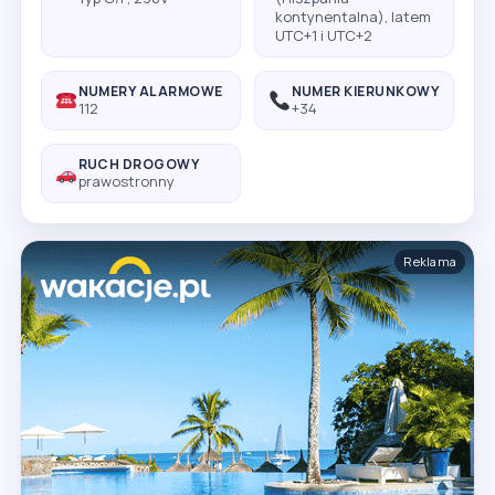
kontynentalna), latem
UTC+1 i UTC+2
NUMERY ALARMOWE
NUMER KIERUNKOWY
112
+34
RUCH DROGOWY
prawostronny
Reklama