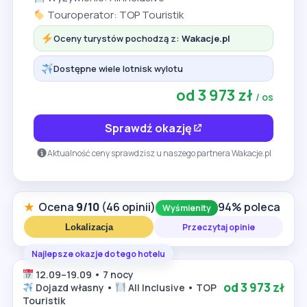
Touroperator: TOP Touristik
Oceny turystów pochodzą z:
Wakacje.pl
Dostępne wiele lotnisk wylotu
od 3 973 zł
/ os
Sprawdź okazję
Aktualność ceny sprawdzisz u naszego partnera Wakacje.pl
★
Ocena
9/10
(46 opinii)
94% poleca
Wyśmienity
Przeczytaj opinie
Lokalizacja
Najlepsze okazje do tego hotelu
12.09–19.09 • 7 nocy
od 3 973 zł
Dojazd własny •
All Inclusive • TOP
Touristik