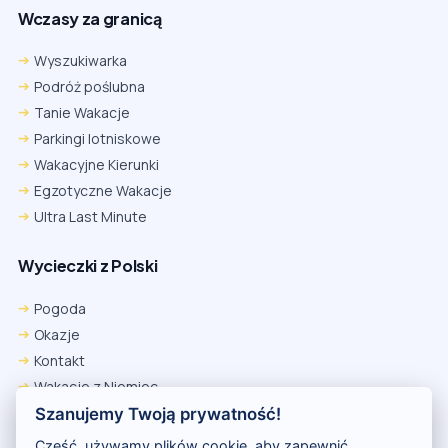
Wczasy za granicą
Wyszukiwarka
Podróż poślubna
Tanie Wakacje
Parkingi lotniskowe
Wakacyjne Kierunki
Egzotyczne Wakacje
Ultra Last Minute
Wycieczki z Polski
Chrome
Safari iOS
Safari macOS
Edge
Pogoda
Firefox
Inna
Okazje
Ustawienia → Prywatność i bezpieczeństwo → Pliki cookie innych
Kontakt
firm → ustaw „Zezwalaj”.
Na czas rezerwacji nie blokuj cookies i śledzenia dla tej witryny.
Wakacje z Niemiec
Na czas rezerwacji nie korzystaj z trybu incognito.
Polityka Prywatności
Szanujemy Twoją prywatność!
Wakacje w Egipcie
Cześć, używamy plików cookie, aby zapewnić