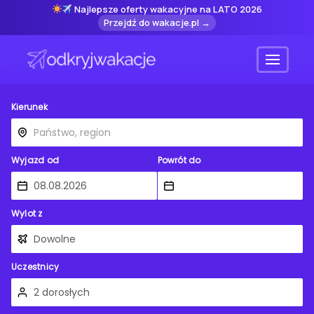
Najlepsze oferty wakacyjne na LATO 2026
Przejdź do wakacje.pl →
Menu
Kierunek
Wyjazd od
Powrót do
Wylot z
Uczestnicy