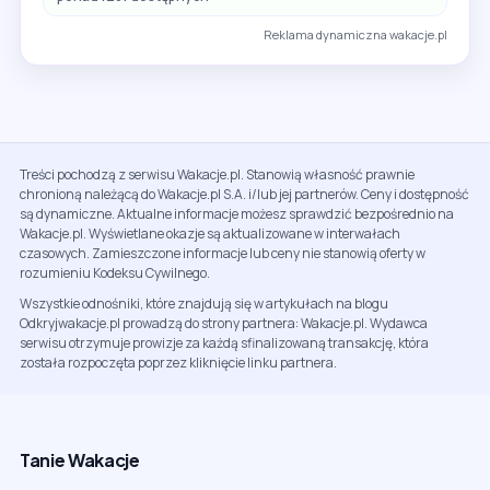
Reklama dynamiczna wakacje.pl
Treści pochodzą z serwisu Wakacje.pl. Stanowią własność prawnie
chronioną należącą do Wakacje.pl S.A. i/lub jej partnerów. Ceny i dostępność
są dynamiczne. Aktualne informacje możesz sprawdzić bezpośrednio na
Wakacje.pl. Wyświetlane okazje są aktualizowane w interwałach
czasowych. Zamieszczone informacje lub ceny nie stanowią oferty w
rozumieniu Kodeksu Cywilnego.
Wszystkie odnośniki, które znajdują się w artykułach na blogu
Odkryjwakacje.pl prowadzą do strony partnera: Wakacje.pl. Wydawca
serwisu otrzymuje prowizje za każdą sfinalizowaną transakcję, która
została rozpoczęta poprzez kliknięcie linku partnera.
Tanie Wakacje