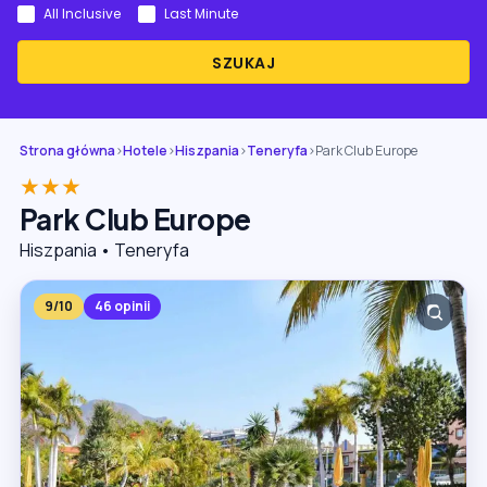
All Inclusive
Last Minute
SZUKAJ
Strona główna
›
Hotele
›
Hiszpania
›
Teneryfa
›
Park Club Europe
★★★
Park Club Europe
Hiszpania • Teneryfa
9/10
46 opinii