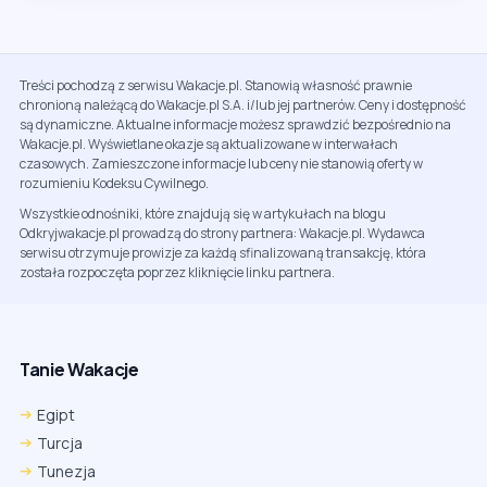
Treści pochodzą z serwisu Wakacje.pl. Stanowią własność prawnie
chronioną należącą do Wakacje.pl S.A. i/lub jej partnerów. Ceny i dostępność
są dynamiczne. Aktualne informacje możesz sprawdzić bezpośrednio na
Wakacje.pl. Wyświetlane okazje są aktualizowane w interwałach
czasowych. Zamieszczone informacje lub ceny nie stanowią oferty w
rozumieniu Kodeksu Cywilnego.
Wszystkie odnośniki, które znajdują się w artykułach na blogu
Odkryjwakacje.pl prowadzą do strony partnera: Wakacje.pl. Wydawca
serwisu otrzymuje prowizje za każdą sfinalizowaną transakcję, która
została rozpoczęta poprzez kliknięcie linku partnera.
Tanie Wakacje
Egipt
Turcja
Tunezja