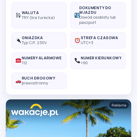
DOKUMENTY DO
WJAZDU
WALUTA
Dowód osobisty lub
TRY (lira turecka)
paszport
GNIAZDKA
STREFA CZASOWA
Typ C/F, 230V
UTC+3
NUMERY ALARMOWE
NUMER KIERUNKOWY
112
+90
RUCH DROGOWY
prawostronny
Reklama