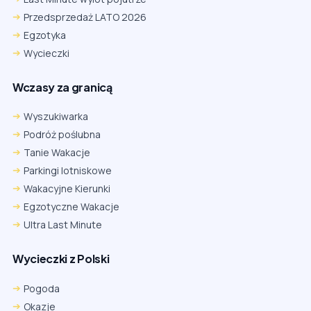
Przedsprzedaż LATO 2026
Egzotyka
Wycieczki
Wczasy za granicą
Wyszukiwarka
Podróż poślubna
Tanie Wakacje
Parkingi lotniskowe
Wakacyjne Kierunki
Egzotyczne Wakacje
Ultra Last Minute
Wycieczki z Polski
Chrome
Safari iOS
Safari macOS
Edge
Pogoda
Firefox
Inna
Okazje