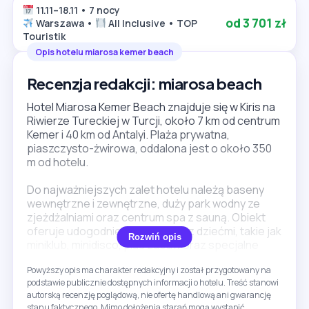
11.11–18.11 • 7 nocy
od 3 701 zł
Warszawa •
All Inclusive • TOP
Touristik
Opis hotelu miarosa kemer beach
Recenzja redakcji: miarosa beach
Hotel Miarosa Kemer Beach znajduje się w Kiris na
Riwierze Tureckiej w Turcji, około 7 km od centrum
Kemer i 40 km od Antalyi. Plaża prywatna,
piaszczysto-żwirowa, oddalona jest o około 350
m od hotelu.
Do najważniejszych zalet hotelu należą baseny
wewnętrzne i zewnętrzne, duży park wodny ze
zjeżdżalniami oraz centrum spa z sauną. Obiekt
oferuje udogodnienia dla rodzin z dziećmi, takie jak
Rozwiń opis
miniklub, minidisco, plac zabaw oraz specjalne
menu i krzesełka w restauracji. Goście mogą
Powyższy opis ma charakter redakcyjny i został przygotowany na
korzystać z bezpłatnego Wi-Fi w lobby oraz z
podstawie publicznie dostępnych informacji o hotelu. Treść stanowi
bogatej oferty sportowej i animacji.
autorską recenzję poglądową, nie ofertę handlową ani gwarancję
stanu faktycznego. Mimo dołożenia starań mogą wystąpić