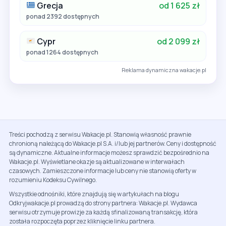
Grecja
od 1 625 zł
ponad 2392 dostępnych
Cypr
od 2 099 zł
ponad 1264 dostępnych
Reklama dynamiczna wakacje.pl
Treści pochodzą z serwisu Wakacje.pl. Stanowią własność prawnie
chronioną należącą do Wakacje.pl S.A. i/lub jej partnerów. Ceny i dostępność
są dynamiczne. Aktualne informacje możesz sprawdzić bezpośrednio na
Wakacje.pl. Wyświetlane okazje są aktualizowane w interwałach
czasowych. Zamieszczone informacje lub ceny nie stanowią oferty w
rozumieniu Kodeksu Cywilnego.
Wszystkie odnośniki, które znajdują się w artykułach na blogu
Odkryjwakacje.pl prowadzą do strony partnera: Wakacje.pl. Wydawca
serwisu otrzymuje prowizje za każdą sfinalizowaną transakcję, która
została rozpoczęta poprzez kliknięcie linku partnera.