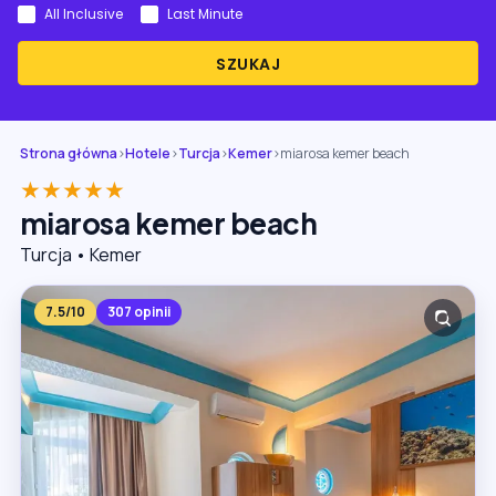
All Inclusive
Last Minute
SZUKAJ
Strona główna
›
Hotele
›
Turcja
›
Kemer
›
miarosa kemer beach
★★★★★
miarosa kemer beach
Turcja • Kemer
7.5/10
307 opinii