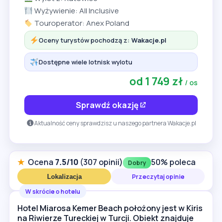
Wyżywienie: All Inclusive
Touroperator: Anex Poland
Oceny turystów pochodzą z:
Wakacje.pl
Dostępne wiele lotnisk wylotu
od 1 749 zł
/ os
Sprawdź okazję
Aktualność ceny sprawdzisz u naszego partnera Wakacje.pl
★
Ocena
7.5/10
(307 opinii)
50% poleca
Dobry
Przeczytaj opinie
Lokalizacja
W skrócie o hotelu
Hotel Miarosa Kemer Beach położony jest w Kiris
na Riwierze Tureckiej w Turcji. Obiekt znajduje