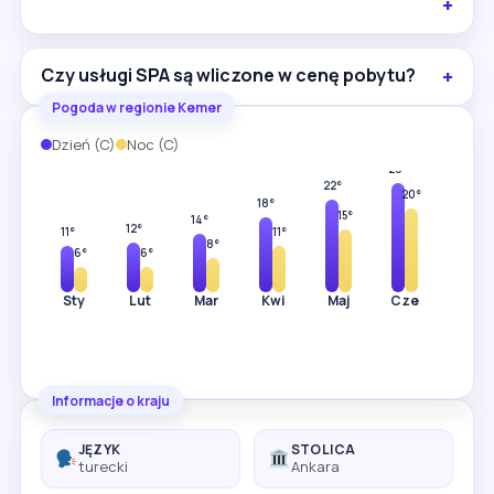
Czy usługi SPA są wliczone w cenę pobytu?
Pogoda w regionie Kemer
Dzień (C)
Noc (C)
29°
26°
23°
22°
20°
18°
15°
14°
12°
11°
11°
8°
6°
6°
Sty
Lut
Mar
Kwi
Maj
Cze
Lip
Informacje o kraju
JĘZYK
STOLICA
turecki
Ankara