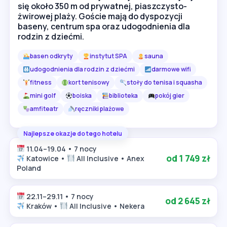
się około 350 m od prywatnej, piaszczysto-
żwirowej plaży. Goście mają do dyspozycji
baseny, centrum spa oraz udogodnienia dla
rodzin z dziećmi.
basen odkryty
instytut SPA
sauna
udogodnienia dla rodzin z dziećmi
darmowe wifi
fitness
kort tenisowy
stoły do tenisa i squasha
mini golf
boiska
biblioteka
pokój gier
amfiteatr
ręczniki plażowe
Najlepsze okazje do tego hotelu
11.04–19.04 • 7 nocy
od 1 749 zł
Katowice •
All Inclusive • Anex
Poland
22.11–29.11 • 7 nocy
od 2 645 zł
Kraków •
All Inclusive • Nekera