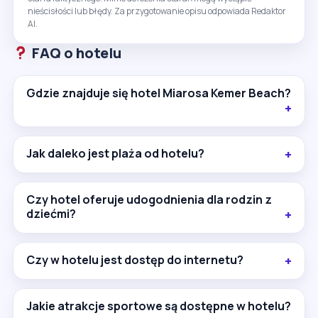
Warto pamiętać, że część usług i atrakcji jest
nieścisłości lub błędy. Za przygotowanie opisu odpowiada Redaktor
dodatkowo płatna lub dostępna sezonowo. To
AI.
opcja głównie dla rodzin z dziećmi oraz osób
szukających różnorodnych atrakcji wodnych i
FAQ o hotelu
sportowych.
Gdzie znajduje się hotel Miarosa Kemer Beach?
Jak daleko jest plaża od hotelu?
Czy hotel oferuje udogodnienia dla rodzin z
dziećmi?
Czy w hotelu jest dostęp do internetu?
Jakie atrakcje sportowe są dostępne w hotelu?