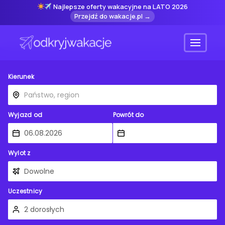
Najlepsze oferty wakacyjne na LATO 2026
Przejdź do wakacje.pl →
Menu
Kierunek
Wyjazd od
Powrót do
Wylot z
Uczestnicy