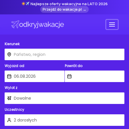
Najlepsze oferty wakacyjne na LATO 2026
Przejdź do wakacje.pl →
Menu
Kierunek
Wyjazd od
Powrót do
Wylot z
Uczestnicy