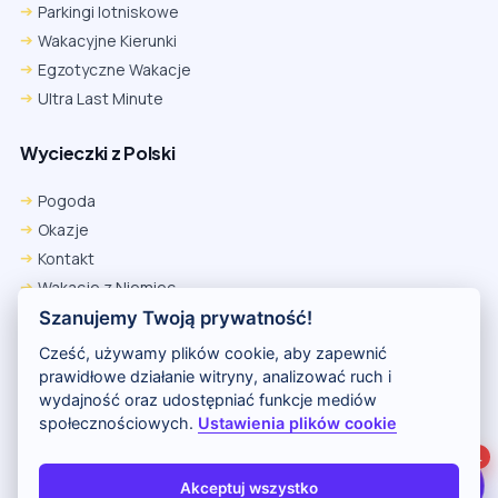
Parkingi lotniskowe
Wakacyjne Kierunki
Egzotyczne Wakacje
Ultra Last Minute
Wycieczki z Polski
Chrome
Safari iOS
Safari macOS
Edge
Pogoda
Firefox
Inna
Okazje
Ustawienia → Prywatność i bezpieczeństwo → Pliki cookie innych
Kontakt
firm → ustaw „Zezwalaj”.
Na czas rezerwacji nie blokuj cookies i śledzenia dla tej witryny.
Wakacje z Niemiec
Na czas rezerwacji nie korzystaj z trybu incognito.
Polityka Prywatności
Szanujemy Twoją prywatność!
Wakacje w Egipcie
Cześć, używamy plików cookie, aby zapewnić
Rankingi hoteli
prawidłowe działanie witryny, analizować ruch i
wydajność oraz udostępniać funkcje mediów
społecznościowych.
Ustawienia plików cookie
Partnerem serwisu jest portal Wakacje.pl
1
O nas
Kontakt i reklama
Polityka prywatności
Akceptuj wszystko