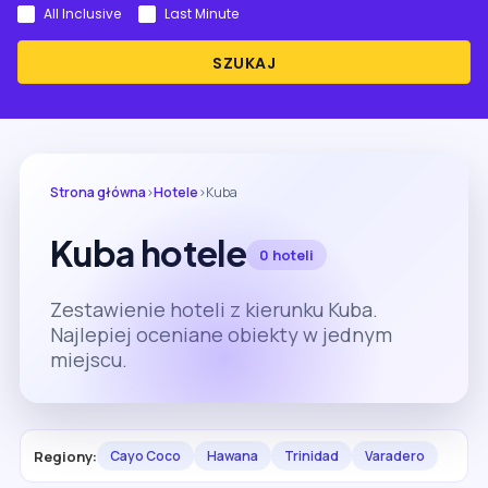
All Inclusive
Last Minute
SZUKAJ
Strona główna
›
Hotele
›
Kuba
Kuba hotele
0 hoteli
Zestawienie hoteli z kierunku Kuba.
Najlepiej oceniane obiekty w jednym
miejscu.
Regiony:
Cayo Coco
Hawana
Trinidad
Varadero