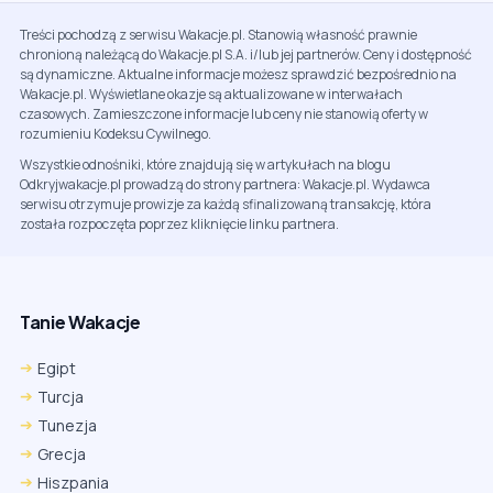
Treści pochodzą z serwisu Wakacje.pl. Stanowią własność prawnie
chronioną należącą do Wakacje.pl S.A. i/lub jej partnerów. Ceny i dostępność
są dynamiczne. Aktualne informacje możesz sprawdzić bezpośrednio na
Wakacje.pl. Wyświetlane okazje są aktualizowane w interwałach
czasowych. Zamieszczone informacje lub ceny nie stanowią oferty w
rozumieniu Kodeksu Cywilnego.
Wszystkie odnośniki, które znajdują się w artykułach na blogu
Odkryjwakacje.pl prowadzą do strony partnera: Wakacje.pl. Wydawca
serwisu otrzymuje prowizje za każdą sfinalizowaną transakcję, która
została rozpoczęta poprzez kliknięcie linku partnera.
Tanie Wakacje
Egipt
Turcja
Tunezja
Grecja
Hiszpania