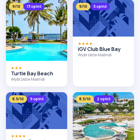
9/10
13 opinii
9/10
5 opinii
★★★★
iGV Club Blue Bay
Wybrzeże Malindi
★★★
Turtle Bay Beach
Wybrzeże Malindi
8.5/10
9 opinii
8.5/10
2 opinii
★★★★