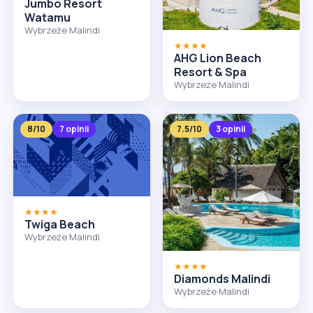
Jumbo Resort
Watamu
Wybrzeże Malindi
★★★★
AHG Lion Beach
Resort & Spa
Wybrzeże Malindi
8/10
7 opinii
7.5/10
3 opinii
★★★★
Twiga Beach
Wybrzeże Malindi
★★★★
Diamonds Malindi
Wybrzeże Malindi