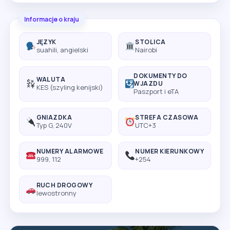
Informacje o kraju
JĘZYK
STOLICA
suahili, angielski
Nairobi
DOKUMENTY DO
WALUTA
WJAZDU
KES (szyling kenijski)
Paszport i eTA
GNIAZDKA
STREFA CZASOWA
Typ G, 240V
UTC+3
NUMERY ALARMOWE
NUMER KIERUNKOWY
999, 112
+254
RUCH DROGOWY
lewostronny