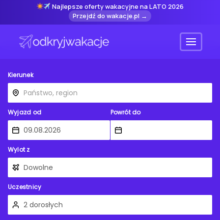
Najlepsze oferty wakacyjne na LATO 2026
Przejdź do wakacje.pl →
Menu
Kierunek
Wyjazd od
Powrót do
Wylot z
Uczestnicy