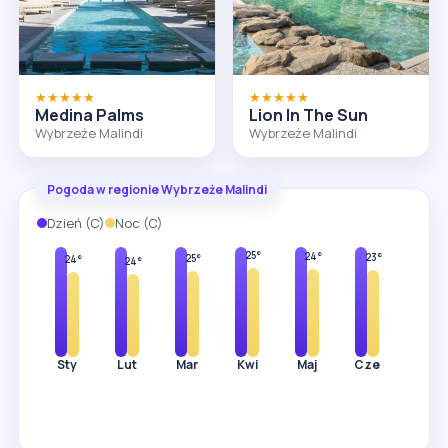
★★★★★
★★★★★
Medina Palms
Lion In The Sun
Wybrzeże Malindi
Wybrzeże Malindi
Pogoda w regionie Wybrzeże Malindi
Dzień (C)
Noc (C)
31°
32°
32°
31°
30°
29°
28°
25°
24°
23°
22°
25°
24°
24°
Sty
Lut
Mar
Kwi
Maj
Cze
Lip