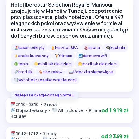
Hotel Iberostar Selection Royal El Mansour
znajduje się w Mahdii w Tunezji, bezpośrednio
przy piaszczystej plaży hotelowej. Oferuje 447
eleganckich pokoi oraz wyżywienie w formie all
inclusive lub ze śniadaniami. Goście mają dostęp
do licznych barów, basenów oraz animacji.
basen odkryty
instytut SPA
sauna
kuchnia
aneks kuchenny
fitness
darmowe wifi
tenis
miniklub dla dzieci
maxiklub dla dzieci
brodzik
plac zabaw
łóżeczka niemowlęce
wysokie krzesełka w restauracji
Najlepsze okazje do tego hotelu
21.10–28.10 • 7 nocy
od 1 919 zł
Dojazd własny •
All Inclusive • Prima
Holiday
10.12–17.12 • 7 nocy
od 2 349 zł