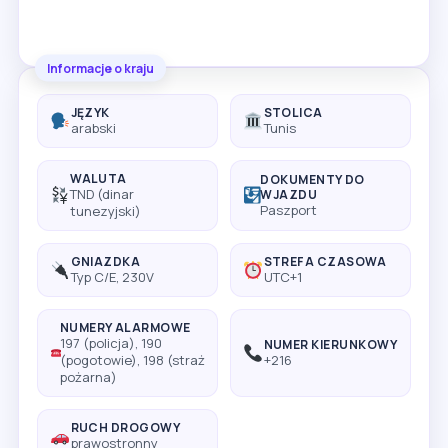
Informacje o kraju
JĘZYK
STOLICA
arabski
Tunis
WALUTA
DOKUMENTY DO
TND (dinar
WJAZDU
Paszport
tunezyjski)
GNIAZDKA
STREFA CZASOWA
Typ C/E, 230V
UTC+1
NUMERY ALARMOWE
197 (policja), 190
NUMER KIERUNKOWY
(pogotowie), 198 (straż
+216
pożarna)
RUCH DROGOWY
prawostronny