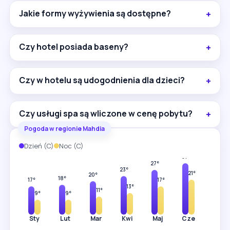
Jakie formy wyżywienia są dostępne?
Czy hotel posiada baseny?
Czy w hotelu są udogodnienia dla dzieci?
Czy usługi spa są wliczone w cenę pobytu?
Pogoda w regionie Mahdia
Dzień (C)
Noc (C)
34°
31°
27°
24°
23°
21°
20°
18°
17°
17°
13°
11°
9°
9°
Sty
Lut
Mar
Kwi
Maj
Cze
Lip