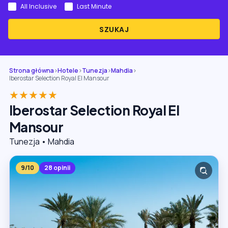
All Inclusive
Last Minute
SZUKAJ
Strona główna
›
Hotele
›
Tunezja
›
Mahdia
›
Iberostar Selection Royal El Mansour
★★★★★
Iberostar Selection Royal El
Mansour
Tunezja • Mahdia
9/10
28 opinii