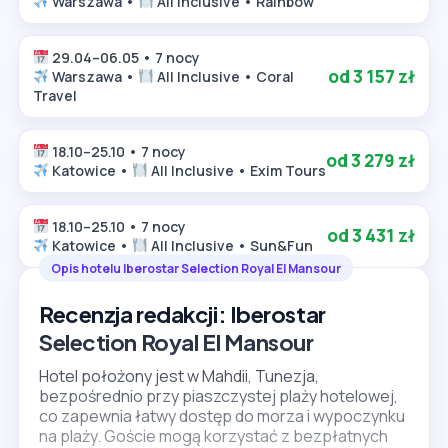
Warszawa •
All Inclusive • Rainbow
29.04–06.05 • 7 nocy
od 3 157 zł
Warszawa •
All Inclusive • Coral
Travel
18.10–25.10 • 7 nocy
od 3 279 zł
Katowice •
All Inclusive • Exim Tours
18.10–25.10 • 7 nocy
od 3 431 zł
Katowice •
All Inclusive • Sun&Fun
Opis hotelu Iberostar Selection Royal El Mansour
Recenzja redakcji: Iberostar
Selection Royal El Mansour
Hotel położony jest w Mahdii, Tunezja,
bezpośrednio przy piaszczystej plaży hotelowej,
co zapewnia łatwy dostęp do morza i wypoczynku
na plaży. Goście mogą korzystać z bezpłatnych