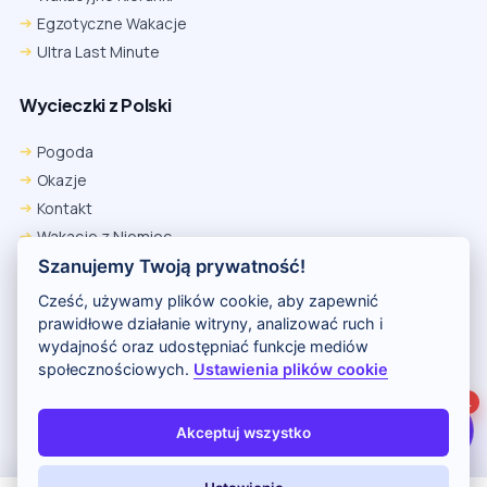
Egzotyczne Wakacje
Ultra Last Minute
Wycieczki z Polski
Chrome
Safari iOS
Safari macOS
Edge
Pogoda
Firefox
Inna
Okazje
Ustawienia → Prywatność i bezpieczeństwo → Pliki cookie innych
Kontakt
firm → ustaw „Zezwalaj”.
Na czas rezerwacji nie blokuj cookies i śledzenia dla tej witryny.
Wakacje z Niemiec
Na czas rezerwacji nie korzystaj z trybu incognito.
Polityka Prywatności
Szanujemy Twoją prywatność!
Wakacje w Egipcie
Cześć, używamy plików cookie, aby zapewnić
Rankingi hoteli
prawidłowe działanie witryny, analizować ruch i
wydajność oraz udostępniać funkcje mediów
społecznościowych.
Ustawienia plików cookie
Partnerem serwisu jest portal Wakacje.pl
1
O nas
Kontakt i reklama
Polityka prywatności
Akceptuj wszystko
Copyright (c) 2026 Odkryj Wakacje