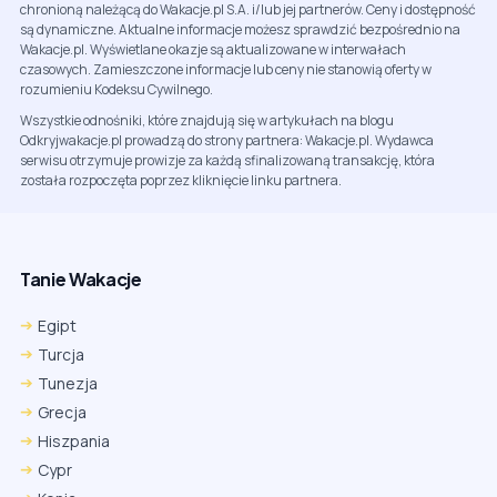
chronioną należącą do Wakacje.pl S.A. i/lub jej partnerów. Ceny i dostępność
są dynamiczne. Aktualne informacje możesz sprawdzić bezpośrednio na
Wakacje.pl. Wyświetlane okazje są aktualizowane w interwałach
czasowych. Zamieszczone informacje lub ceny nie stanowią oferty w
rozumieniu Kodeksu Cywilnego.
Wszystkie odnośniki, które znajdują się w artykułach na blogu
Odkryjwakacje.pl prowadzą do strony partnera: Wakacje.pl. Wydawca
serwisu otrzymuje prowizje za każdą sfinalizowaną transakcję, która
została rozpoczęta poprzez kliknięcie linku partnera.
Tanie Wakacje
Egipt
Turcja
Tunezja
Grecja
Hiszpania
Cypr