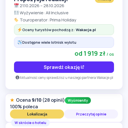
21.10.2026 – 28.10.2026
Wyżywienie: All Inclusive
Touroperator: Prima Holiday
Oceny turystów pochodzą z:
Wakacje.pl
Dostępne wiele lotnisk wylotu
od 1 919 zł
/ os
Sprawdź okazję
Aktualność ceny sprawdzisz u naszego partnera Wakacje.pl
★
Ocena
9/10
(28 opinii)
Wyśmienity
100% poleca
Przeczytaj opinie
Lokalizacja
W skrócie o hotelu