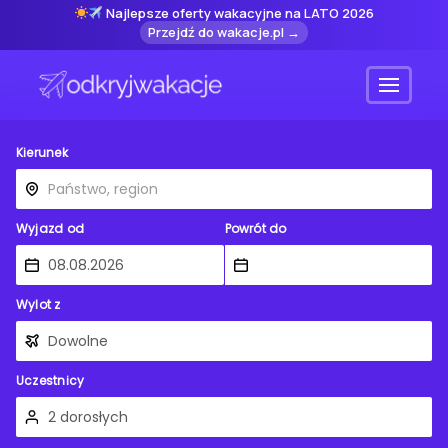
Najlepsze oferty wakacyjne na LATO 2026
Przejdź do wakacje.pl →
Menu
Kierunek
Wyjazd od
Powrót do
Wylot z
Uczestnicy