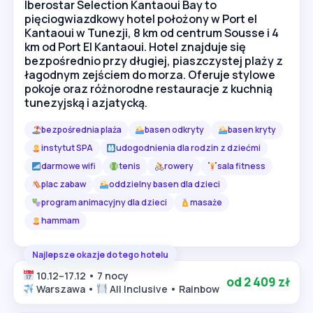
Iberostar Selection Kantaoui Bay to
pięciogwiazdkowy hotel położony w Port el
Kantaoui w Tunezji, 8 km od centrum Sousse i 4
km od Port El Kantaoui. Hotel znajduje się
bezpośrednio przy długiej, piaszczystej plaży z
łagodnym zejściem do morza. Oferuje stylowe
pokoje oraz różnorodne restauracje z kuchnią
tunezyjską i azjatycką.
bezpośrednia plaża
basen odkryty
basen kryty
instytut SPA
udogodnienia dla rodzin z dziećmi
darmowe wifi
tenis
rowery
sala fitness
plac zabaw
oddzielny basen dla dzieci
program animacyjny dla dzieci
masaże
hammam
Najlepsze okazje do tego hotelu
10.12–17.12 • 7 nocy
od 2 409 zł
Warszawa •
All Inclusive • Rainbow