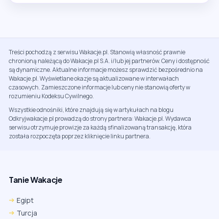
Treści pochodzą z serwisu Wakacje.pl. Stanowią własność prawnie
chronioną należącą do Wakacje.pl S.A. i/lub jej partnerów. Ceny i dostępność
są dynamiczne. Aktualne informacje możesz sprawdzić bezpośrednio na
Wakacje.pl. Wyświetlane okazje są aktualizowane w interwałach
czasowych. Zamieszczone informacje lub ceny nie stanowią oferty w
rozumieniu Kodeksu Cywilnego.
Wszystkie odnośniki, które znajdują się w artykułach na blogu
Odkryjwakacje.pl prowadzą do strony partnera: Wakacje.pl. Wydawca
serwisu otrzymuje prowizje za każdą sfinalizowaną transakcję, która
została rozpoczęta poprzez kliknięcie linku partnera.
Tanie Wakacje
Egipt
Turcja