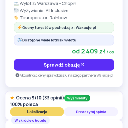
Wylot z: Warszawa - Chopin
Wyżywienie: All Inclusive
Touroperator: Rainbow
Oceny turystów pochodzą z:
Wakacje.pl
Dostępne wiele lotnisk wylotu
od 2 409 zł
/ os
Sprawdź okazję
Aktualność ceny sprawdzisz u naszego partnera Wakacje.pl
★
Ocena
9/10
(33 opinii)
Wyśmienity
100% poleca
Przeczytaj opinie
Lokalizacja
W skrócie o hotelu