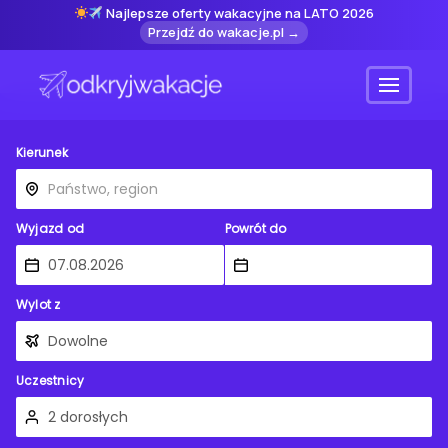
Najlepsze oferty wakacyjne na LATO 2026
Przejdź do wakacje.pl →
Menu
Kierunek
Wyjazd od
Powrót do
Wylot z
Uczestnicy