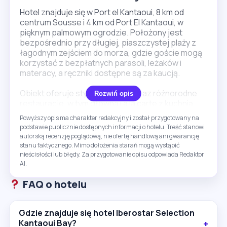
Hotel znajduje się w Port el Kantaoui, 8 km od
centrum Sousse i 4 km od Port El Kantaoui, w
pięknym palmowym ogrodzie. Położony jest
bezpośrednio przy długiej, piaszczystej plaży z
łagodnym zejściem do morza, gdzie goście mogą
korzystać z bezpłatnych parasoli, leżaków i
materacy, a ręczniki dostępne są za kaucją.
Obiekt oferuje stylowe pokoje oraz różnorodne
Rozwiń opis
restauracje, w tym główną i a la carte z kuchnią
tunezyjską i azjatycką. Do dyspozycji gości są
Powyższy opis ma charakter redakcyjny i został przygotowany na
baseny ze słodką wodą, w tym basen dla dzieci
podstawie publicznie dostępnych informacji o hotelu. Treść stanowi
oraz kryty basen z częścią zewnętrzną. Hotel
autorską recenzję poglądową, nie ofertę handlową ani gwarancję
posiada bogaty program sportowy i animacyjny dla
stanu faktycznego. Mimo dołożenia starań mogą wystąpić
dorosłych i dzieci, minikluby, plac zabaw, korty
nieścisłości lub błędy. Za przygotowanie opisu odpowiada Redaktor
tenisowe, salę fitness oraz centrum spa z
AI.
hydromasażem, sauną, masażami i hammam.
FAQ o hotelu
Warto pamiętać, że niektóre udogodnienia i
atrakcje mogą wiązać się z dodatkowymi opłatami
Gdzie znajduje się hotel Iberostar Selection
lub być dostępne sezonowo. To opcja głównie dla
Kantaoui Bay?
rodzin z dziećmi oraz osób szukających