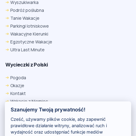
Wyszukiwarka
Podróż poślubna
Tanie Wakacje
Parkingi lotniskowe
Wakacyjne Kierunki
Egzotyczne Wakacje
Ultra Last Minute
Wycieczki z Polski
Chrome
Safari iOS
Safari macOS
Edge
Pogoda
Firefox
Inna
Okazje
Ustawienia → Prywatność i bezpieczeństwo → Pliki cookie innych
Kontakt
firm → ustaw „Zezwalaj”.
Na czas rezerwacji nie blokuj cookies i śledzenia dla tej witryny.
Wakacje z Niemiec
Na czas rezerwacji nie korzystaj z trybu incognito.
Polityka Prywatności
Szanujemy Twoją prywatność!
Wakacje w Egipcie
Cześć, używamy plików cookie, aby zapewnić
Rankingi hoteli
prawidłowe działanie witryny, analizować ruch i
wydajność oraz udostępniać funkcje mediów