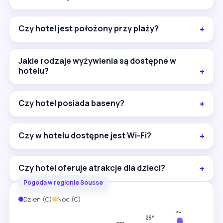
wypoczynku przy plaży z szerokim wyborem
atrakcji. Minusem może być odległość od centrum,
wynosząca około 8 km.
Czy hotel jest położony przy plaży?
Jakie rodzaje wyżywienia są dostępne w
hotelu?
Czy hotel posiada baseny?
Czy w hotelu dostępne jest Wi-Fi?
Czy hotel oferuje atrakcje dla dzieci?
Pogoda w regionie Sousse
Dzień (C)
Noc (C)
33°
30°
26°
23°