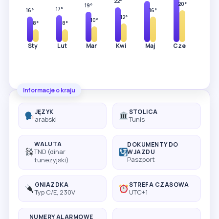
22°
20°
19°
17°
16°
16°
12°
10°
8°
8°
Sty
Lut
Mar
Kwi
Maj
Cze
Lip
Informacje o kraju
JĘZYK
STOLICA
arabski
Tunis
WALUTA
DOKUMENTY DO
TND (dinar
WJAZDU
Paszport
tunezyjski)
GNIAZDKA
STREFA CZASOWA
Typ C/E, 230V
UTC+1
NUMERY ALARMOWE