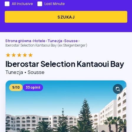
All Inclusive
Last Minute
SZUKAJ
Strona główna
›
Hotele
›
Tunezja
›
Sousse
›
Iberostar Selection Kantaoui Bay (ex Steigenberger)
★★★★★
Iberostar Selection Kantaoui Bay
Tunezja • Sousse
9/10
33 opinii