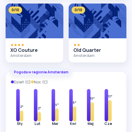
0/10
0/10
★★★★
★★
XO Couture
Old Quarter
Amsterdam
Amsterdam
Pogoda w regionie Amsterdam
Dzień (C)
Noc (C)
6°
7°
10°
13°
17°
20°
22°
15°
13°
10°
6°
4°
2°
2°
Sty
Lut
Mar
Kwi
Maj
Cze
Lip