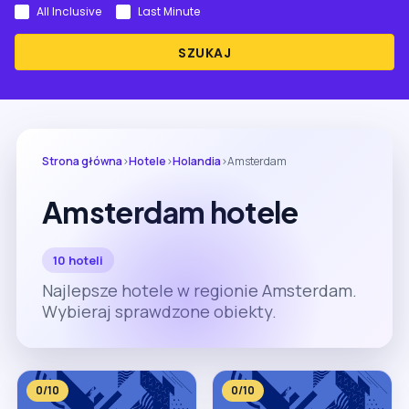
All Inclusive
Last Minute
SZUKAJ
Strona główna
›
Hotele
›
Holandia
›
Amsterdam
Amsterdam hotele
10 hoteli
Najlepsze hotele w regionie Amsterdam.
Wybieraj sprawdzone obiekty.
0/10
0/10