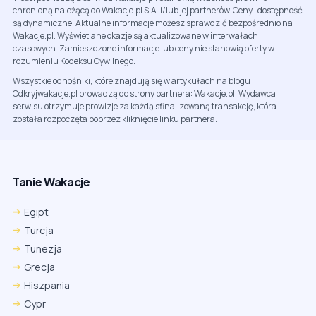
chronioną należącą do Wakacje.pl S.A. i/lub jej partnerów. Ceny i dostępność
są dynamiczne. Aktualne informacje możesz sprawdzić bezpośrednio na
Wakacje.pl. Wyświetlane okazje są aktualizowane w interwałach
czasowych. Zamieszczone informacje lub ceny nie stanowią oferty w
rozumieniu Kodeksu Cywilnego.
Wszystkie odnośniki, które znajdują się w artykułach na blogu
Odkryjwakacje.pl prowadzą do strony partnera: Wakacje.pl. Wydawca
serwisu otrzymuje prowizje za każdą sfinalizowaną transakcję, która
została rozpoczęta poprzez kliknięcie linku partnera.
Tanie Wakacje
Egipt
Turcja
Tunezja
Grecja
Hiszpania
Cypr