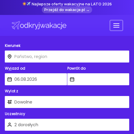
Najlepsze oferty wakacyjne na LATO 2026
Przejdź do wakacje.pl →
Menu
Kierunek
Wyjazd od
Powrót do
Wylot z
Uczestnicy