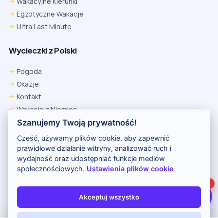
Wakacyjne Kierunki
Egzotyczne Wakacje
Ultra Last Minute
Wycieczki z Polski
Chrome
Safari iOS
Safari macOS
Edge
Pogoda
Firefox
Inna
Okazje
Ustawienia → Prywatność i bezpieczeństwo → Pliki cookie innych
Kontakt
firm → ustaw „Zezwalaj”.
Na czas rezerwacji nie blokuj cookies i śledzenia dla tej witryny.
Wakacje z Niemiec
Na czas rezerwacji nie korzystaj z trybu incognito.
Polityka Prywatności
Szanujemy Twoją prywatność!
Wakacje w Egipcie
Cześć, używamy plików cookie, aby zapewnić
Rankingi hoteli
prawidłowe działanie witryny, analizować ruch i
wydajność oraz udostępniać funkcje mediów
społecznościowych.
Ustawienia plików cookie
Partnerem serwisu jest portal Wakacje.pl
1
O nas
Kontakt i reklama
Polityka prywatności
Akceptuj wszystko
Copyright (c) 2026 Odkryj Wakacje