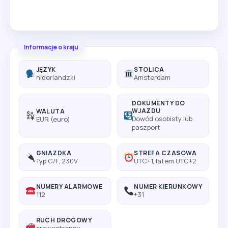
Informacje o kraju
JĘZYK
STOLICA
niderlandzki
Amsterdam
DOKUMENTY DO
WJAZDU
WALUTA
Dowód osobisty lub
EUR (euro)
paszport
GNIAZDKA
STREFA CZASOWA
Typ C/F, 230V
UTC+1, latem UTC+2
NUMERY ALARMOWE
NUMER KIERUNKOWY
112
+31
RUCH DROGOWY
prawostronny