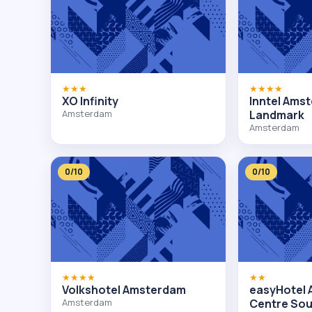
★★★
★★★★
XO Infinity
Inntel Ams
Amsterdam
Landmark
Amsterdam
0/10
0/10
★★★★
★★
Volkshotel Amsterdam
easyHotel 
Amsterdam
Centre So