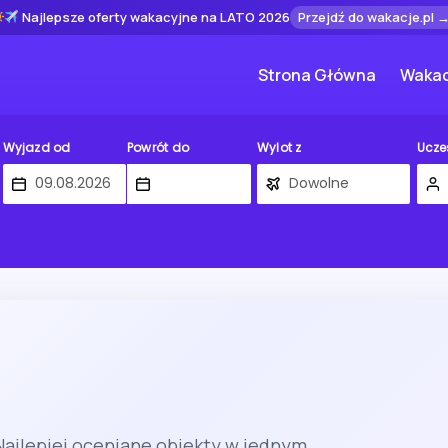
Najlepsze oferty wakacyjne na LATO 2026
Przejdź do wakacje.pl 
Strona Główna
Wakac
Wyjazd od
Powrót do
Wylot z
Ucze
 Najlepiej oceniane obiekty w jednym