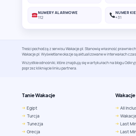
NUMERY ALARMOWE
NUMER KI
112
+31
Treści pochodzą z serwisu Wakacje.pl. Stanowią własność prawnie ch
Wakacje.pl. Wyświetlane okazje są aktualizowane w interwałach cza
Wszystkie odnośniki, które znajdują się w artykułach na blogu Odkry
poprzez kliknięcie linku partnera.
Tanie Wakacje
Wakacje A
Egipt
All Inclu
Turcja
Wakacje
Tunezja
Last Mi
Grecja
Last Mi