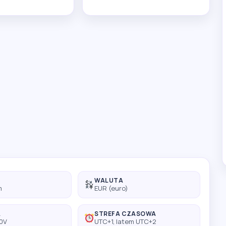
WALUTA
m
EUR (euro)
A
STREFA CZASOWA
30V
UTC+1, latem UTC+2