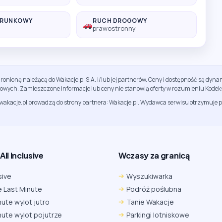
ERUNKOWY
RUCH DROGOWY
prawostronny
ronioną należącą do Wakacje.pl S.A. i/lub jej partnerów. Ceny i dostępność są dy
sowych. Zamieszczone informacje lub ceny nie stanowią oferty w rozumieniu Kodek
jwakacje.pl prowadzą do strony partnera: Wakacje.pl. Wydawca serwisu otrzymuje p
ll Inclusive
Wczasy za granicą
sive
Wyszukiwarka
 Last Minute
Podróż poślubna
nute wylot jutro
Tanie Wakacje
nute wylot pojutrze
Parkingi lotniskowe