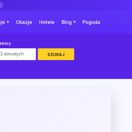
→
je
Okazje
Hotele
Blog
Pogoda
stnicy
SZUKAJ