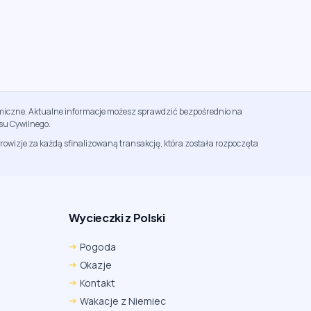
namiczne. Aktualne informacje możesz sprawdzić bezpośrednio na
su Cywilnego.
rowizje za każdą sfinalizowaną transakcję, która została rozpoczęta
Wycieczki z Polski
Chrome
Safari iOS
Safari macOS
Pogoda
Edge
Firefox
Inna
Okazje
Ustawienia → Prywatność i bezpieczeństwo → Pliki
Kontakt
cookie innych firm → ustaw „Zezwalaj”.
Na czas rezerwacji nie blokuj cookies i śledzenia dla tej
Wakacje z Niemiec
witryny.