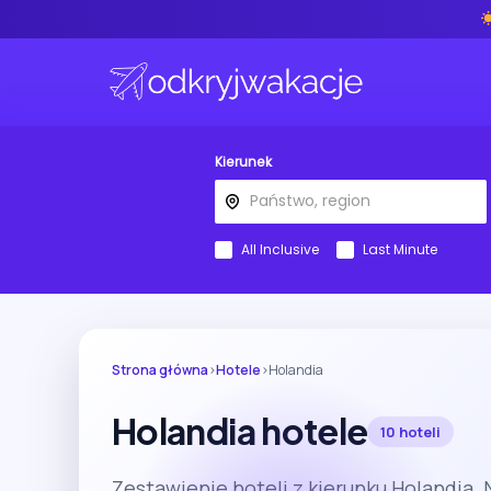
Kierunek
All Inclusive
Last Minute
Strona główna
›
Hotele
›
Holandia
Holandia hotele
10 hoteli
Zestawienie hoteli z kierunku Holandia.