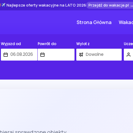
Najlepsze oferty wakacyjne na LATO 2026
Przejdź do wakacje.pl 
Strona Główna
Wakac
Wyjazd od
Powrót do
Wylot z
Ucze
bieraj sprawdzone obiekty.