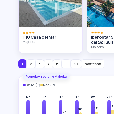
★★★★
★★★★
H10 Casa del Mar
Iberostar S
Majorka
del Sol Sui
Majorka
1
2
3
4
5
…
21
Następna
Pogoda w regionie Majorka
Dzień (C)
Noc (C)
10°
11°
13°
16°
20°
24°
17
13°
10°
7°