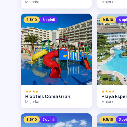
Majorka
Majorka
9.5/10
6 opinii
9.5/10
4 opi
★★★★
★★★★
Hipotels Coma Gran
Playa Espe
Majorka
Majorka
9.5/10
3 opinii
9.5/10
3 opi