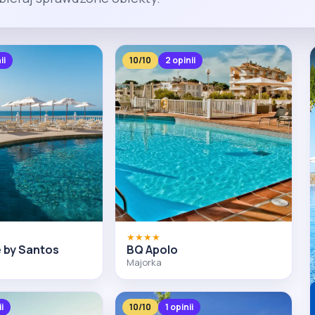
ii
10/10
2 opinii
★★★★
e by Santos
BQ Apolo
Majorka
ii
10/10
1 opinii