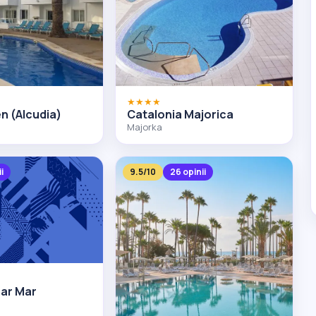
★★★★
n (Alcudia)
Catalonia Majorica
Majorka
ii
9.5/10
26 opinii
nar Mar