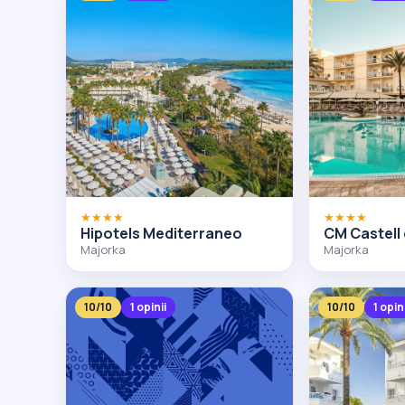
★★★★
★★★★
Hipotels Mediterraneo
CM Castell
Majorka
Majorka
10/10
1 opinii
10/10
1 opin