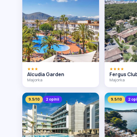
★★★
★★★★
Alcudia Garden
Fergus Club
Majorka
Majorka
9.5/10
2 opinii
9.5/10
2 opi