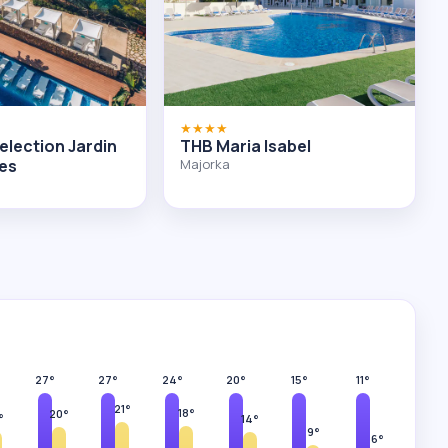
★★★★
election Jardin
THB Maria Isabel
tes
Majorka
27°
27°
24°
20°
15°
11°
21°
18°
20°
°
14°
9°
6°