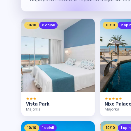
10/10
8 opinii
10/10
2 opin
★★★
★★★★★
Vista Park
Nixe Palac
Majorka
Majorka
10/10
1 opinii
10/10
1 opin