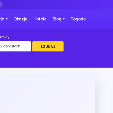
→
je
Okazje
Hotele
Blog
Pogoda
stnicy
SZUKAJ