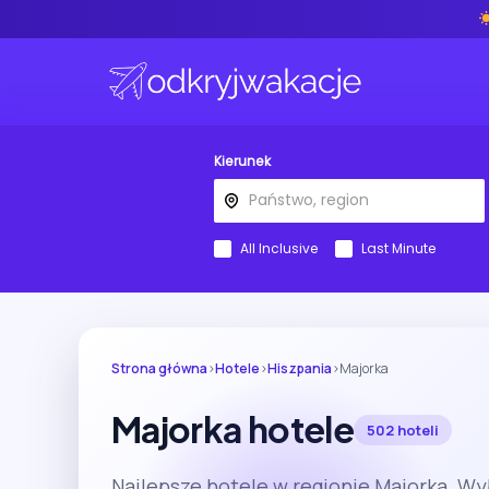
Kierunek
All Inclusive
Last Minute
Strona główna
›
Hotele
›
Hiszpania
›
Majorka
Majorka hotele
502 hoteli
Najlepsze hotele w regionie Majorka. Wy