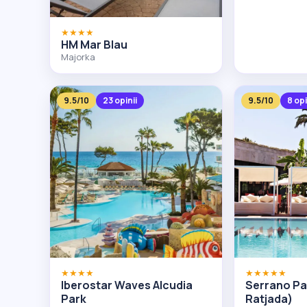
★★★★
HM Mar Blau
Majorka
9.5/10
23 opinii
9.5/10
8 opi
★★★★
★★★★★
Iberostar Waves Alcudia
Serrano Pa
Park
Ratjada)