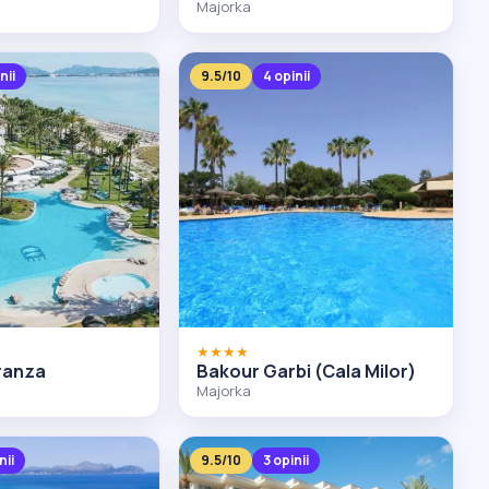
Majorka
nii
9.5/10
4 opinii
★★★★
ranza
Bakour Garbi (Cala Milor)
Majorka
nii
9.5/10
3 opinii