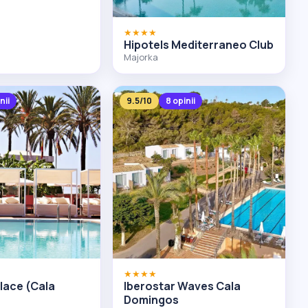
★★★★
Hipotels Mediterraneo Club
Majorka
nii
9.5/10
8 opinii
★★★★
lace (Cala
Iberostar Waves Cala
Domingos