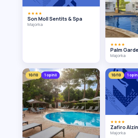
★★★★
Son Moll Sentits & Spa
Majorka
★★★★
Palm Garde
Majorka
10/10
1 opinii
10/10
1 opin
★★★★
Zafiro Alzi
Majorka