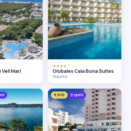
★★★★
 Vell Mari
Globales Cala Bona Suites
Majorka
nii
9.5/10
2 opinii