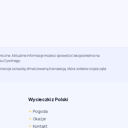
namiczne. Aktualne informacje możesz sprawdzić bezpośrednio na
su Cywilnego.
rowizje za każdą sfinalizowaną transakcję, która została rozpoczęta
Wycieczki z Polski
Chrome
Safari iOS
Safari macOS
Pogoda
Edge
Firefox
Inna
Okazje
Ustawienia → Prywatność i bezpieczeństwo → Pliki
Kontakt