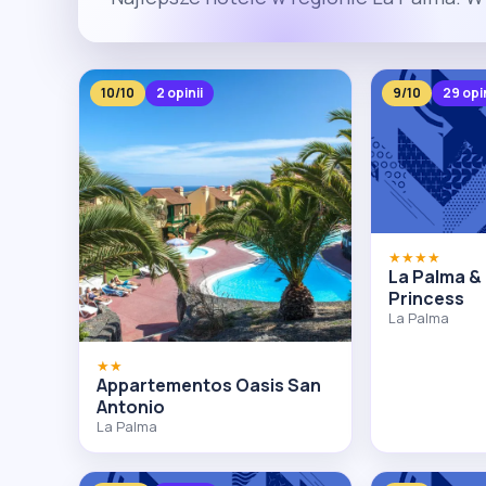
10/10
2 opinii
9/10
29 opin
★★★★
La Palma &
Princess
La Palma
★★
Appartementos Oasis San
Antonio
La Palma