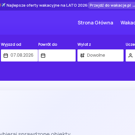
Najlepsze oferty wakacyjne na LATO 2026
Przejdź do wakacje.pl 
Strona Główna
Wakac
Wyjazd od
Powrót do
Wylot z
Ucze
ybieraj sprawdzone obiekty.