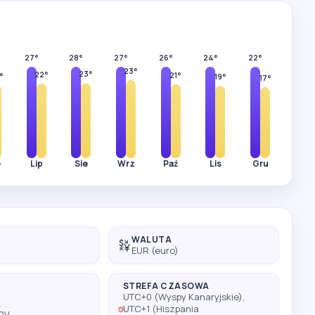
27°
28°
27°
26°
24°
22°
23°
23°
22°
21°
°
19°
17°
e
Lip
Sie
Wrz
Paź
Lis
Gru
WALUTA
EUR (euro)
STREFA CZASOWA
UTC+0 (Wyspy Kanaryjskie),
A
UTC+1 (Hiszpania
30V