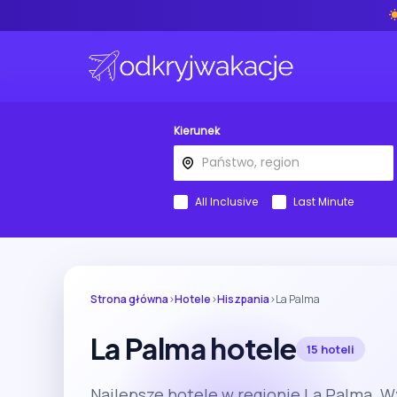
Kierunek
All Inclusive
Last Minute
Strona główna
›
Hotele
›
Hiszpania
›
La Palma
La Palma hotele
15 hoteli
Najlepsze hotele w regionie La Palma. W