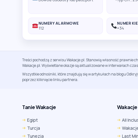
NUMERY ALARMOWE
NUMER KI
112
+34
Treści pochodzą z serwisu Wakacje.pl. Stanowią własność prawnie ch
Wakacje.pl. Wyświetlane okazje są aktualizowane w interwałach cza
Wszystkie odnośniki, które znajdują się w artykułach na blogu Odkry
poprzez kliknięcie linku partnera.
Tanie Wakacje
Wakacje A
Egipt
All Inclu
Turcja
Wakacje
Tunezja
Last Mi