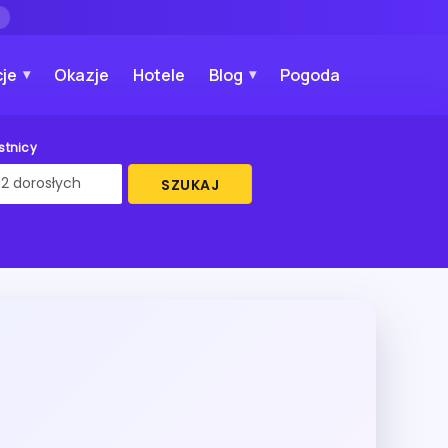
→
je
Okazje
Hotele
Blog
Pogoda
stnicy
SZUKAJ