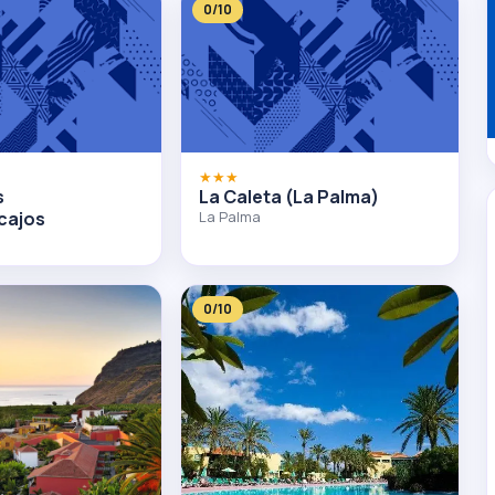
0/10
★★★
s
La Caleta (La Palma)
cajos
La Palma
0/10