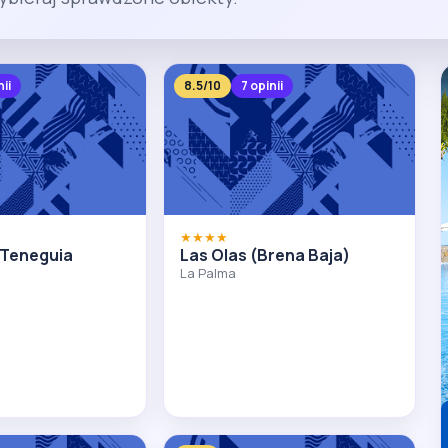
ii
8.5/10
7 opinii
★★★★
 Teneguia
Las Olas (Brena Baja)
La Palma