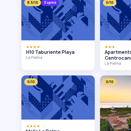
8.5/10
3 opinii
0/10
★★★★
★★★
H10 Taburiente Playa
Apartment
La Palma
Centrocan
La Palma
0/10
0/10
★★★★