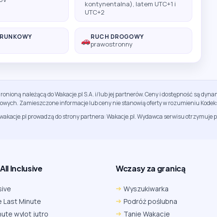
kontynentalna), latem UTC+1 i
UTC+2
ERUNKOWY
RUCH DROGOWY
prawostronny
ronioną należącą do Wakacje.pl S.A. i/lub jej partnerów. Ceny i dostępność są dy
sowych. Zamieszczone informacje lub ceny nie stanowią oferty w rozumieniu Kodek
jwakacje.pl prowadzą do strony partnera: Wakacje.pl. Wydawca serwisu otrzymuje p
ll Inclusive
Wczasy za granicą
sive
Wyszukiwarka
 Last Minute
Podróż poślubna
nute wylot jutro
Tanie Wakacje