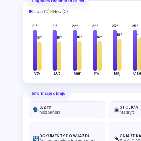
Pogoda w regionie La Palma
Dzień (C)
Noc (C)
21°
21°
22°
22°
23°
25°
20
18°
16°
16°
15°
15°
Sty
Lut
Mar
Kwi
Maj
Cz
Informacje o kraju
JĘZYK
STOLICA
hiszpański
Madryt
DOKUMENTY DO WJAZDU
GNIAZDK
Dowód osobisty lub paszport
Typ C/F, 2