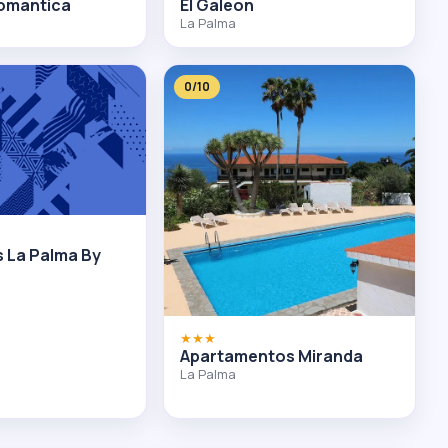
omantica
El Galeon
La Palma
0/10
 La Palma By
★★★
Apartamentos Miranda
La Palma