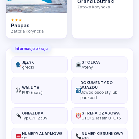
Grand Loutraki
Zatoka Koryncka
★★★
Pappas
Zatoka Koryncka
Informacje o kraju
JĘZYK
STOLICA
grecki
Ateny
DOKUMENTY DO
WJAZDU
WALUTA
Dowód osobisty lub
EUR (euro)
paszport
GNIAZDKA
STREFA CZASOWA
Typ C/F, 230V
UTC+2, latem UTC+3
NUMERY ALARMOWE
NUMER KIERUNKOWY
112
+30