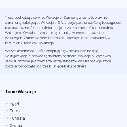
Treści pochodzą z serwisu Wakacje.pl. Stanowią własność prawnie
chronioną należącą do Wakacje.pl S.A. i/lub jej partnerów. Ceny i dostępność
są dynamiczne. Aktualne informacje możesz sprawdzić bezpośrednio na
Wakacje.pl. Wyświetlane okazje są aktualizowane w interwałach
czasowych. Zamieszczone informacje lub ceny nie stanowią oferty w
rozumieniu Kodeksu Cywilnego.
Wszystkie odnośniki, które znajdują się w artykułach na blogu
Odkryjwakacje.pl prowadzą do strony partnera: Wakacje.pl. Wydawca
serwisu otrzymuje prowizje za każdą sfinalizowaną transakcję, która
została rozpoczęta poprzez kliknięcie linku partnera.
Tanie Wakacje
Egipt
Turcja
Tunezja
Grecja