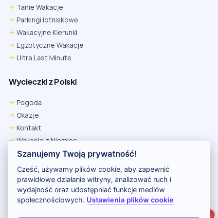
Tanie Wakacje
Parkingi lotniskowe
Wakacyjne Kierunki
Egzotyczne Wakacje
Ultra Last Minute
Wycieczki z Polski
Chrome
Safari iOS
Safari macOS
Edge
Pogoda
Firefox
Inna
Okazje
Ustawienia → Prywatność i bezpieczeństwo → Pliki cookie innych
Kontakt
firm → ustaw „Zezwalaj”.
Na czas rezerwacji nie blokuj cookies i śledzenia dla tej witryny.
Wakacje z Niemiec
Na czas rezerwacji nie korzystaj z trybu incognito.
Polityka Prywatności
Szanujemy Twoją prywatność!
Wakacje w Egipcie
Cześć, używamy plików cookie, aby zapewnić
Rankingi hoteli
prawidłowe działanie witryny, analizować ruch i
wydajność oraz udostępniać funkcje mediów
społecznościowych.
Ustawienia plików cookie
Partnerem serwisu jest portal Wakacje.pl
1