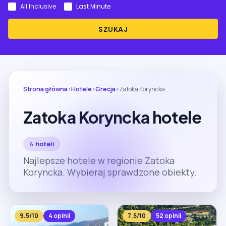
All Inclusive
Last Minute
SZUKAJ
Strona główna
›
Hotele
›
Grecja
›
Zatoka Koryncka
Zatoka Koryncka hotele
4 hoteli
Najlepsze hotele w regionie Zatoka
Koryncka. Wybieraj sprawdzone obiekty.
9.5/10
4 opinii
7.5/10
52 opinii