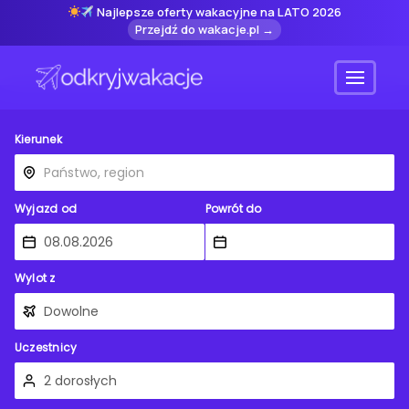
Najlepsze oferty wakacyjne na LATO 2026
Przejdź do wakacje.pl →
Menu
Kierunek
Wyjazd od
Powrót do
Wylot z
Uczestnicy