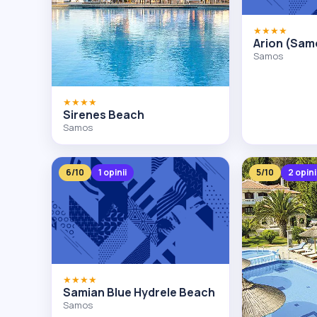
★★★★
Arion (Sam
Samos
★★★★
Sirenes Beach
Samos
6/10
1 opinii
5/10
2 opini
★★★★
Samian Blue Hydrele Beach
Samos