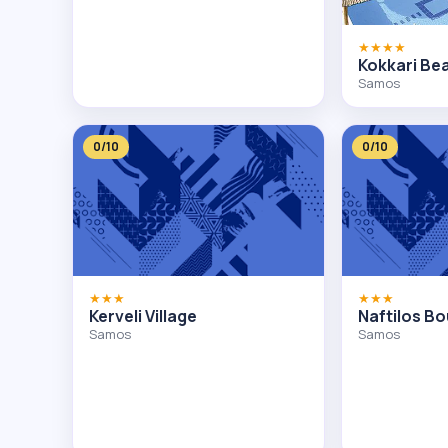
★★★★
Kokkari Be
Samos
0/10
0/10
★★★
★★★
Kerveli Village
Naftilos B
Samos
Samos