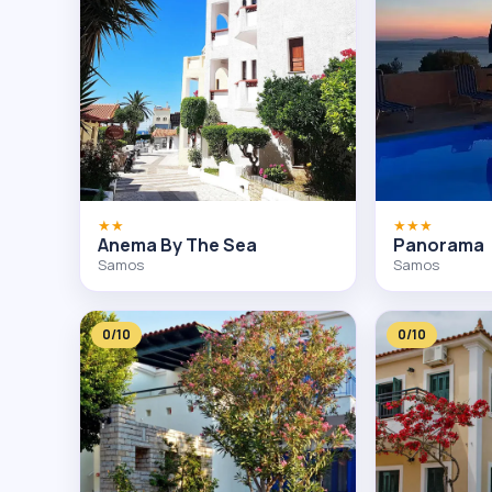
★★
★★★
Anema By The Sea
Panorama
Samos
Samos
0/10
0/10