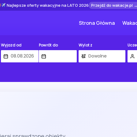
Najlepsze oferty wakacyjne na LATO 2026
Przejdź do wakacje.pl 
Strona Główna
Wakac
Wyjazd od
Powrót do
Wylot z
Ucze
ieraj sprawdzone obiekty.