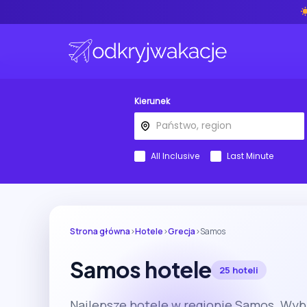
Kierunek
All Inclusive
Last Minute
Strona główna
›
Hotele
›
Grecja
›
Samos
Samos hotele
25 hoteli
Najlepsze hotele w regionie Samos. Wyb