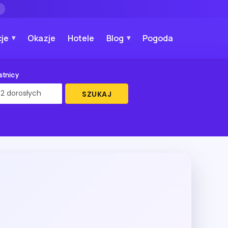
→
je
Okazje
Hotele
Blog
Pogoda
stnicy
SZUKAJ