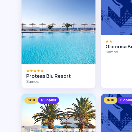
★★
Glicorisa 
Samos
★★★★★
Proteas Blu Resort
Samos
8/10
69 opinii
8/10
6 opini