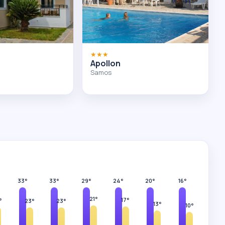
★★★
Apollon
Samos
33°
33°
29°
24°
20°
16°
21°
17°
°
23°
23°
13°
10°