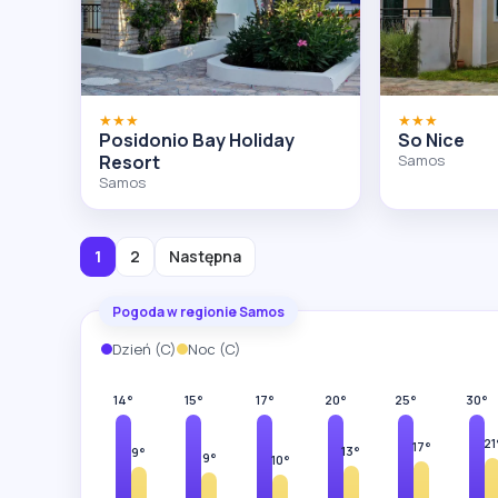
★★★
★★★
Posidonio Bay Holiday
So Nice
Resort
Samos
Samos
1
2
Następna
Pogoda w regionie Samos
Dzień (C)
Noc (C)
14°
15°
17°
20°
25°
30°
21
17°
13°
9°
9°
10°