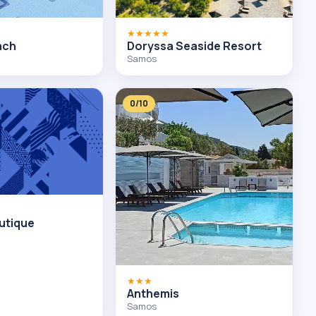
★★★★★
ach
Doryssa Seaside Resort
Samos
0/10
outique
★★★
Anthemis
Samos