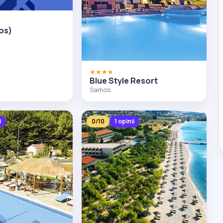
os)
★★★★
Blue Style Resort
Samos
i
0/10
1 opinii