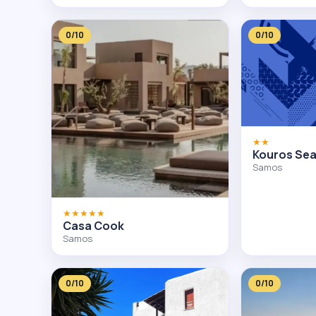
0/10
0/10
★★
Kouros Sea
Samos
★★★★★
Casa Cook
Samos
0/10
0/10