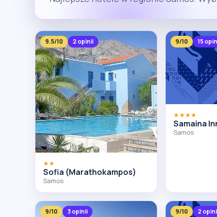
9.5/10
2 opinii
9/10
15 opin
★★★★
Samaina In
Samos
★★
Sofia (Marathokampos)
Samos
9/10
3 opinii
9/10
2 opini