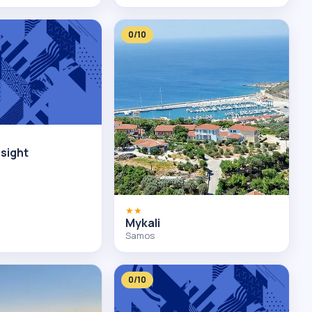
0/10
sight
★★
Mykali
Samos
0/10