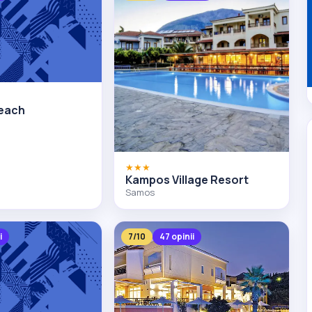
Beach
★★★
Kampos Village Resort
Samos
i
7/10
47 opinii