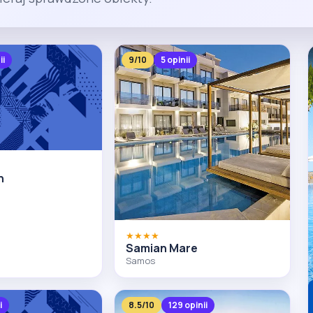
ii
9/10
5 opinii
n
★★★★
Samian Mare
Samos
i
8.5/10
129 opinii