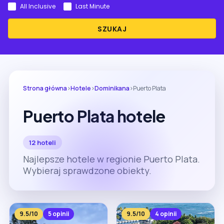
All Inclusive
Last Minute
SZUKAJ
Strona główna
›
Hotele
›
Dominikana
›
Puerto Plata
Puerto Plata hotele
12 hoteli
Najlepsze hotele w regionie Puerto Plata.
Wybieraj sprawdzone obiekty.
9.5/10
5 opinii
9.5/10
4 opinii