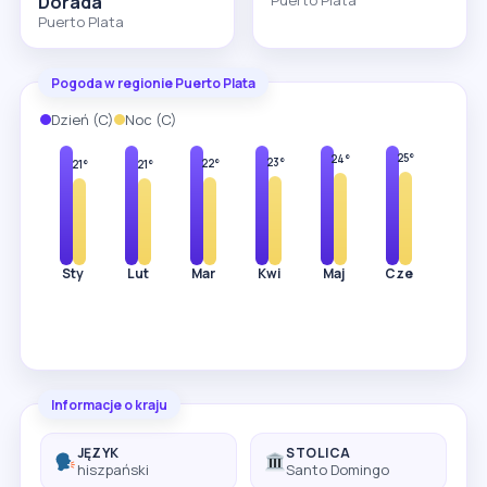
Dorada
Puerto Plata
Pogoda w regionie Puerto Plata
Dzień (C)
Noc (C)
29°
29°
30°
31°
31°
32°
32°
25°
25°
24°
23°
22°
21°
21°
Sty
Lut
Mar
Kwi
Maj
Cze
Lip
Informacje o kraju
JĘZYK
STOLICA
hiszpański
Santo Domingo