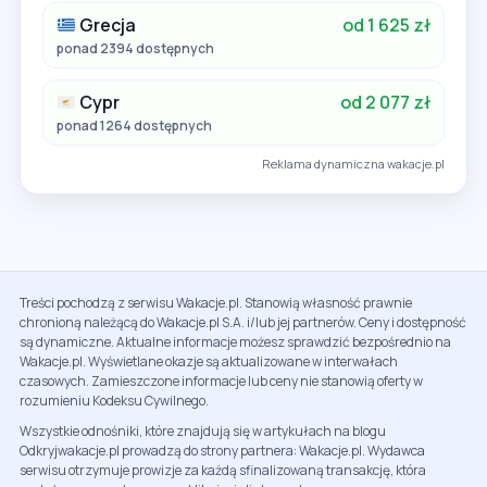
Grecja
od 1 625 zł
ponad 2394 dostępnych
Cypr
od 2 077 zł
ponad 1264 dostępnych
Reklama dynamiczna wakacje.pl
Treści pochodzą z serwisu Wakacje.pl. Stanowią własność prawnie
chronioną należącą do Wakacje.pl S.A. i/lub jej partnerów. Ceny i dostępność
są dynamiczne. Aktualne informacje możesz sprawdzić bezpośrednio na
Wakacje.pl. Wyświetlane okazje są aktualizowane w interwałach
czasowych. Zamieszczone informacje lub ceny nie stanowią oferty w
rozumieniu Kodeksu Cywilnego.
Wszystkie odnośniki, które znajdują się w artykułach na blogu
Odkryjwakacje.pl prowadzą do strony partnera: Wakacje.pl. Wydawca
serwisu otrzymuje prowizje za każdą sfinalizowaną transakcję, która