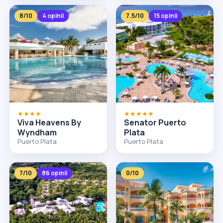
8/10
4 opinii
7.5/10
15 opinii
★★★★
★★★★★
Viva Heavens By
Senator Puerto
Wyndham
Plata
Puerto Plata
Puerto Plata
7/10
86 opinii
0/10