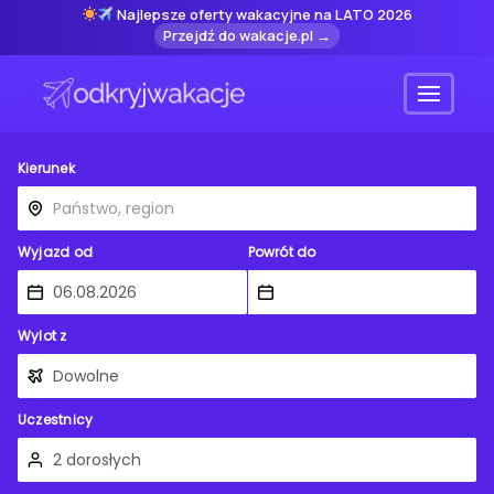
Najlepsze oferty wakacyjne na LATO 2026
Przejdź do wakacje.pl →
Menu
Kierunek
Wyjazd od
Powrót do
Wylot z
Uczestnicy