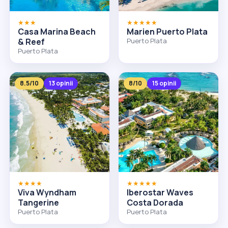
★★★
★★★★★
Casa Marina Beach
Marien Puerto Plata
& Reef
Puerto Plata
Puerto Plata
8.5/10
13 opinii
8/10
15 opinii
★★★★
★★★★★
Viva Wyndham
Iberostar Waves
Tangerine
Costa Dorada
Puerto Plata
Puerto Plata