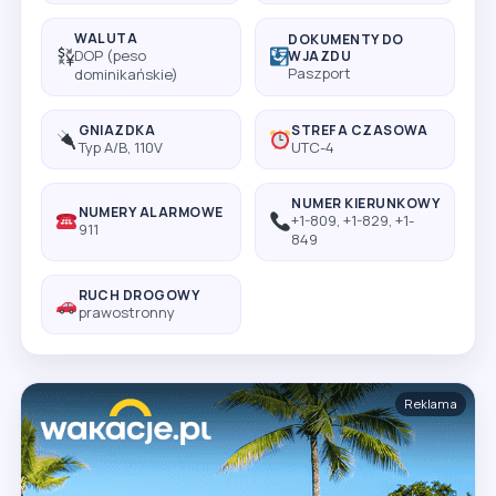
WALUTA
DOKUMENTY DO
DOP (peso
WJAZDU
Paszport
dominikańskie)
GNIAZDKA
STREFA CZASOWA
Typ A/B, 110V
UTC-4
NUMER KIERUNKOWY
NUMERY ALARMOWE
+1-809, +1-829, +1-
911
849
RUCH DROGOWY
prawostronny
Reklama