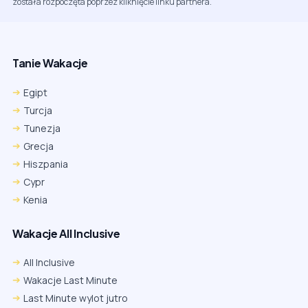
została rozpoczęta poprzez kliknięcie linku partnera.
Tanie Wakacje
Egipt
Turcja
Tunezja
Grecja
Hiszpania
Cypr
Kenia
Wakacje All Inclusive
All Inclusive
Wakacje Last Minute
Last Minute wylot jutro