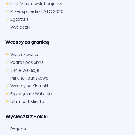
Last Minute wylot pojutrze
Przedsprzedaż LATO 2026
Egzotyka
Wycieczki
Wczasy za granicą
Wyszukiwarka
Podróż poślubna
Tanie Wakacje
Parkingi lotniskowe
Wakacyjne Kierunki
Egzotyczne Wakacje
Ultra Last Minute
Wycieczki z Polski
Chrome
Safari iOS
Safari macOS
Edge
Pogoda
Firefox
Inna