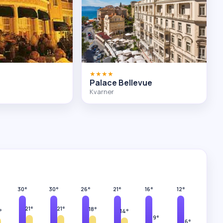
★★★★
Palace Bellevue
Kvarner
30°
30°
26°
21°
16°
12°
21°
21°
18°
°
14°
9°
6°