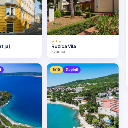
★★★
tija)
Ruzica Vila
Kvarner
i
8/10
3 opinii