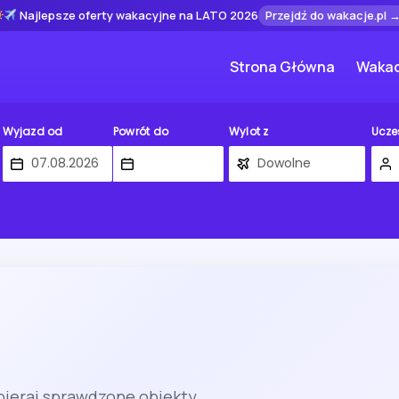
Najlepsze oferty wakacyjne na LATO 2026
Przejdź do wakacje.pl 
Strona Główna
Wakac
Wyjazd od
Powrót do
Wylot z
Ucze
bieraj sprawdzone obiekty.