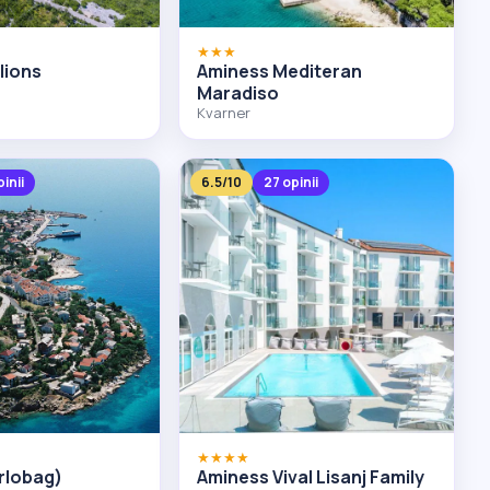
★★★
lions
Aminess Mediteran
Maradiso
Kvarner
inii
6.5/10
27 opinii
★★★★
rlobag)
Aminess Vival Lisanj Family