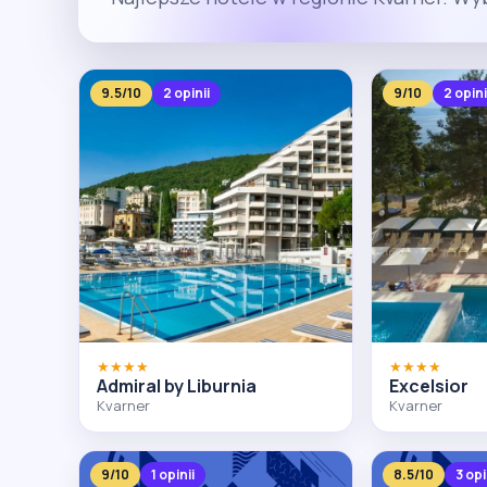
9.5/10
2 opinii
9/10
2 opini
★★★★
★★★★
Admiral by Liburnia
Excelsior
Kvarner
Kvarner
9/10
1 opinii
8.5/10
3 opi