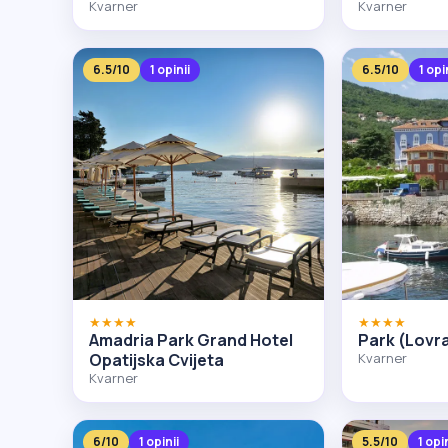
Kvarner
Kvarner
6.5/10
1 opinii
6.5/10
1 opi
★★★★
★★★★
Amadria Park Grand Hotel
Park (Lovr
Opatijska Cvijeta
Kvarner
Kvarner
6/10
1 opinii
5.5/10
1 opi