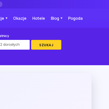
→
je
Okazje
Hotele
Blog
Pogoda
stnicy
SZUKAJ