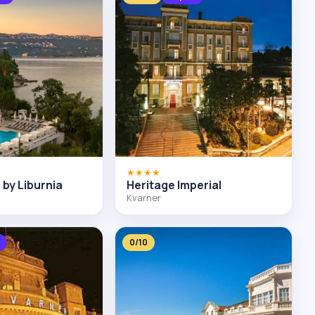
★★★★
by Liburnia
Heritage Imperial
Kvarner
i
0/10