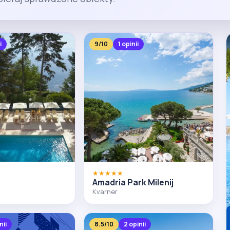
i
9/10
1 opinii
★★★★★
Amadria Park Milenij
Kvarner
nii
8.5/10
2 opinii