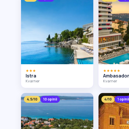
★★★
★★★★★
Istra
Ambasador 
Kvarner
Kvarner
4.5/10
10 opinii
4/10
1 opini