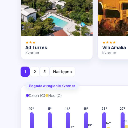
★★★
★★★★
Ad Turres
Vila Amalia
Kvarner
Kvarner
1
2
3
Następna
Pogoda w regionie Kvarner
Dzień (C)
Noc (C)
10°
11°
14°
18°
23°
27°
18
14°
10°
7°