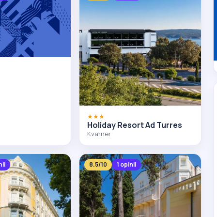
★★★
Holiday Resort Ad Turres
Kvarner
nii
8.5/10
1 opinii