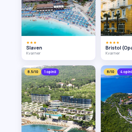
★★★
★★★★
Slaven
Bristol (Opa
Kvarner
Kvarner
8.5/10
1 opinii
8/10
4 opini