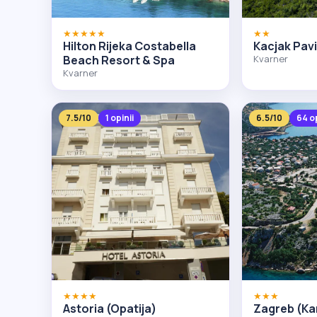
★★★★★
★★
Hilton Rijeka Costabella
Kacjak Pavi
Beach Resort & Spa
Kvarner
Kvarner
7.5/10
1 opinii
6.5/10
64 op
★★★★
★★★
Astoria (Opatija)
Zagreb (Ka