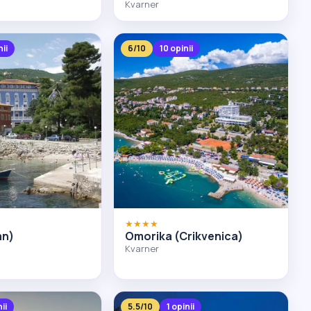
Kvarner
nii
6/10
10 opinii
★★★★
an)
Omorika (Crikvenica)
Kvarner
nii
5.5/10
1 opinii