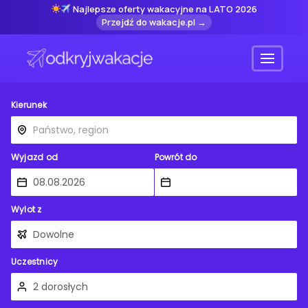
Najlepsze oferty wakacyjne na LATO 2026
Przejdź do wakacje.pl →
Menu
Kierunek
Wyjazd od
Powrót do
Wylot z
Uczestnicy