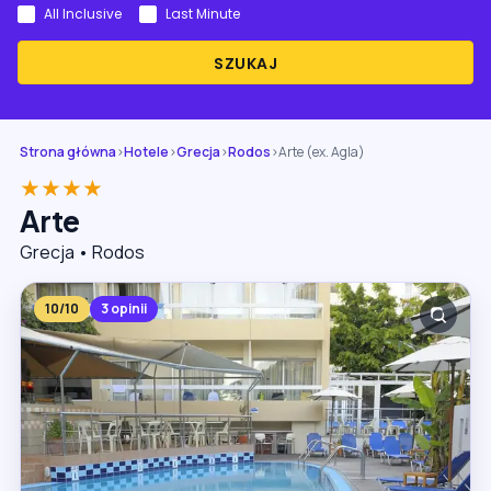
All Inclusive
Last Minute
SZUKAJ
Strona główna
›
Hotele
›
Grecja
›
Rodos
›
Arte (ex. Agla)
★★★★
Arte
Grecja • Rodos
10/10
3 opinii