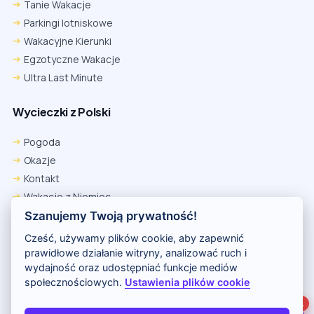
Tanie Wakacje
Parkingi lotniskowe
Wakacyjne Kierunki
Egzotyczne Wakacje
Ultra Last Minute
Wycieczki z Polski
Chrome
Safari iOS
Safari macOS
Edge
Pogoda
Firefox
Inna
Okazje
Ustawienia → Prywatność i bezpieczeństwo → Pliki cookie innych
Kontakt
firm → ustaw „Zezwalaj”.
Na czas rezerwacji nie blokuj cookies i śledzenia dla tej witryny.
Wakacje z Niemiec
Na czas rezerwacji nie korzystaj z trybu incognito.
Polityka Prywatności
Szanujemy Twoją prywatność!
Wakacje w Egipcie
Cześć, używamy plików cookie, aby zapewnić
Rankingi hoteli
prawidłowe działanie witryny, analizować ruch i
wydajność oraz udostępniać funkcje mediów
społecznościowych.
Ustawienia plików cookie
Partnerem serwisu jest portal Wakacje.pl
1