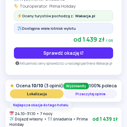
Touroperator: Prima Holiday
Oceny turystów pochodzą z:
Wakacje.pl
Dostępne wiele lotnisk wylotu
od 1 439 zł
/ os
Sprawdź okazję
Aktualność ceny sprawdzisz u naszego partnera Wakacje.pl
★
Ocena
10/10
(3 opinii)
100% poleca
Wyśmienity
Przeczytaj opinie
Lokalizacja
Najlepsze okazje do tego hotelu
24.10–31.10 • 7 nocy
od 1 439 zł
Dojazd własny •
śniadania • Prima
Holiday