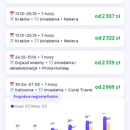
13.10–20.10 • 7 nocy
od 2 307 zł
Kraków •
śniadania • Nekera
13.10–20.10 • 7 nocy
od 2 322 zł
Kraków •
śniadania • Nekera
24.10–31.10 • 7 nocy
od 2 339 zł
Dojazd własny •
śniadania i
obiadokolacje • Prima Holiday
30.04–07.05 • 7 nocy
od 2 669 zł
Katowice •
śniadania • Coral Travel
Pogoda w regionie Rodos
Dzień (C)
Noc (C)
31°
28°
24°
24°
22°
20°
18°
17°
15°
15°
14°