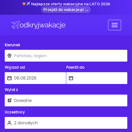
Najlepsze oferty wakacyjne na LATO 2026
Przejdź do wakacje.pl →
Menu
Kierunek
Wyjazd od
Powrót do
Wylot z
Uczestnicy