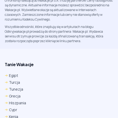
chronioną należącą do Wakacje.pl S.A. i/lub jej partnerów. Ceny i dostępność
są dynamiczne. Aktualne informacje możesz sprawdzić bezpośrednio na
Wakacje.pl. Wyświetlane okazje są aktualizowane w interwałach
czasowych. Zamieszczone informacje lub ceny nie stanowią oferty w
rozumieniu Kodeksu Cywilnego.
Wszystkie odnośniki, które znajdują się w artykułach na blogu
Odkryjwakacje.pl prowadzą do strony partnera: Wakacje.pl. Wydawca
serwisu otrzymuje prowizje za każdą sfinalizowaną transakcję, która
została rozpoczęta poprzez kliknięcie linku partnera.
Tanie Wakacje
Egipt
Turcja
Tunezja
Grecja
Hiszpania
Cypr
Kenia