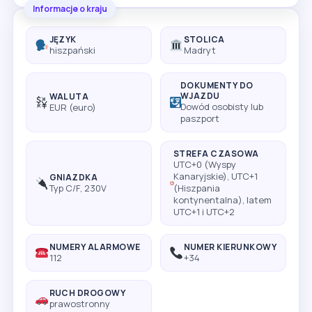
Informacje o kraju
JĘZYK
STOLICA
hiszpański
Madryt
DOKUMENTY DO
WJAZDU
WALUTA
Dowód osobisty lub
EUR (euro)
paszport
STREFA CZASOWA
UTC+0 (Wyspy
Kanaryjskie), UTC+1
GNIAZDKA
Typ C/F, 230V
(Hiszpania
kontynentalna), latem
UTC+1 i UTC+2
NUMERY ALARMOWE
NUMER KIERUNKOWY
112
+34
RUCH DROGOWY
prawostronny