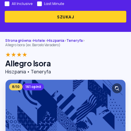
All Inclusive
Last Minute
SZUKAJ
Strona główna
›
Hotele
›
Hiszpania
›
Teneryfa
›
Allegro Isora (ex. Barcelo Varadero)
★★★★
Allegro Isora
Hiszpania • Teneryfa
8/10
161 opinii