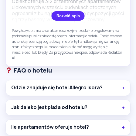
Obiekt oferuje 312 przestronnych apartamentów
ulokowanych w sześciu budynkach otoczonych
ogrodami z bujną roślinnością. Do dyspozycji gości
Rozwiń opis
są trzy baseny, w tym jeden podgrzewany
sezonowo, osobny brodzik dla dzieci oraz
Powyższy opis ma charakter redakcyjny i został przygotowany na
bezpłatne leżaki i parasole przy basenach. Hotel
podstawie publicznie dostępnych informacji o hotelu. Treść stanowi
zapewnia bogaty program animacji dla dorosłych i
autorską recenzję poglądową, nie ofertę handlową ani gwarancję
dzieci, miniklub dla najmłodszych, boisko do piłki
stanu faktycznego. Mimo dołożenia starań mogą wystąpić
nożnej, tenis stołowy, siłownię oraz zajęcia z
nieścisłości lub błędy. Za przygotowanie opisu odpowiada Redaktor
aerobiku. Na terenie znajduje się centrum spa i
AI.
sauna, a także bufetowa restauracja i bar
hotelowy. Internet Wi-Fi jest dostępny bezpłatnie
FAQ o hotelu
na całym obiekcie. Wyżywienie oferowane jest w
wariantach all inclusive lub ze śniadaniami.
Gdzie znajduje się hotel Allegro Isora?
Minusem jest odległość plaży, która wynosi około
500 m, co może być niewygodne dla osób
preferujących bezpośredni dostęp do morza.
Jak daleko jest plaża od hotelu?
Warto pamiętać, że część usług i atrakcji może
być dodatkowo płatna lub dostępna sezonowo.
To opcja głównie dla rodzin z dziećmi oraz osób
Ile apartamentów oferuje hotel?
szukających spokojnego wypoczynku z
dostępem do wielu udogodnień.