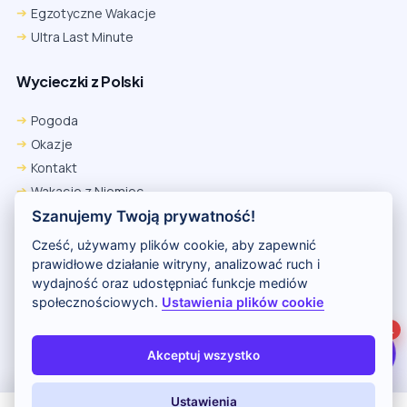
Egzotyczne Wakacje
Ultra Last Minute
Wycieczki z Polski
Chrome
Safari iOS
Safari macOS
Edge
Pogoda
Firefox
Inna
Okazje
Ustawienia → Prywatność i bezpieczeństwo → Pliki cookie innych
Kontakt
firm → ustaw „Zezwalaj”.
Na czas rezerwacji nie blokuj cookies i śledzenia dla tej witryny.
Wakacje z Niemiec
Na czas rezerwacji nie korzystaj z trybu incognito.
Polityka Prywatności
Szanujemy Twoją prywatność!
Wakacje w Egipcie
Cześć, używamy plików cookie, aby zapewnić
Rankingi hoteli
prawidłowe działanie witryny, analizować ruch i
wydajność oraz udostępniać funkcje mediów
społecznościowych.
Ustawienia plików cookie
Partnerem serwisu jest portal Wakacje.pl
1
O nas
Kontakt i reklama
Polityka prywatności
Akceptuj wszystko
Copyright (c) 2026 Odkryj Wakacje
Ustawienia