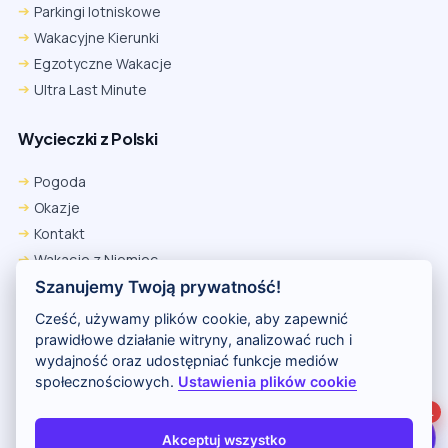
Parkingi lotniskowe
Wakacyjne Kierunki
Egzotyczne Wakacje
Ultra Last Minute
Wycieczki z Polski
Chrome
Safari iOS
Safari macOS
Edge
Pogoda
Firefox
Inna
Okazje
Ustawienia → Prywatność i bezpieczeństwo → Pliki cookie innych
Kontakt
firm → ustaw „Zezwalaj”.
Na czas rezerwacji nie blokuj cookies i śledzenia dla tej witryny.
Wakacje z Niemiec
Na czas rezerwacji nie korzystaj z trybu incognito.
Polityka Prywatności
Szanujemy Twoją prywatność!
Wakacje w Egipcie
Cześć, używamy plików cookie, aby zapewnić
Rankingi hoteli
prawidłowe działanie witryny, analizować ruch i
wydajność oraz udostępniać funkcje mediów
społecznościowych.
Ustawienia plików cookie
Partnerem serwisu jest portal Wakacje.pl
1
O nas
Kontakt i reklama
Polityka prywatności
Akceptuj wszystko