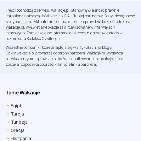
Treści pochodzą z serwisu Wakacje.pl. Stanowią własność prawnie
chronioną należącą do Wakacje.pl S.A. i/lub jej partnerów. Ceny i dostępność
są dynamiczne. Aktualne informacje możesz sprawdzić bezpośrednio na
Wakacje.pl. Wyświetlane okazje są aktualizowane w interwałach
czasowych. Zamieszczone informacje lub ceny nie stanowią oferty w
rozumieniu Kodeksu Cywilnego.
Wszystkie odnośniki, które znajdują się w artykułach na blogu
Odkryjwakacje.pl prowadzą do strony partnera: Wakacje.pl. Wydawca
serwisu otrzymuje prowizje za każdą sfinalizowaną transakcję, która
została rozpoczęta poprzez kliknięcie linku partnera.
Tanie Wakacje
Egipt
Turcja
Tunezja
Grecja
Hiszpania