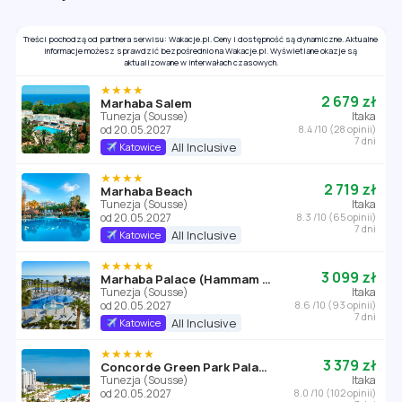
Treści pochodzą od partnera serwisu: Wakacje.pl. Ceny i dostępność są dynamiczne. Aktualne
informacje możesz sprawdzić bezpośrednio na Wakacje.pl. Wyświetlane okazje są
aktualizowane w interwałach czasowych.
★★★★
2 679 zł
Marhaba Salem
Tunezja (Sousse)
Itaka
od 20.05.2027
8.4 /10 (28 opinii)
7 dni
All Inclusive
Katowice
★★★★
2 719 zł
Marhaba Beach
Tunezja (Sousse)
Itaka
od 20.05.2027
8.3 /10 (65 opinii)
7 dni
All Inclusive
Katowice
★★★★★
3 099 zł
Marhaba Palace (Hammam Sousse)
Tunezja (Sousse)
Itaka
od 20.05.2027
8.6 /10 (93 opinii)
7 dni
All Inclusive
Katowice
★★★★★
3 379 zł
Concorde Green Park Palace
Tunezja (Sousse)
Itaka
od 20.05.2027
8.0 /10 (102 opinii)