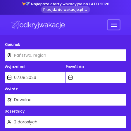
Najlepsze oferty wakacyjne na LATO 2026
Przejdź do wakacje.pl →
Menu
Kierunek
Wyjazd od
Powrót do
Wylot z
Uczestnicy