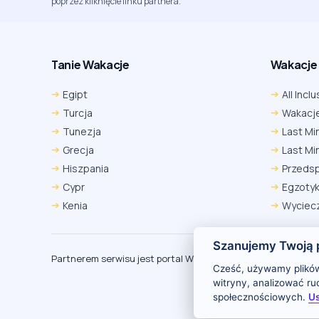
poprzez kliknięcie linku partnera.
Tanie Wakacje
Wakacje A
Egipt
All Inclu
Turcja
Wakacje
Tunezja
Last Mi
Grecja
Last Mi
Hiszpania
Przeds
Cypr
Egzoty
Kenia
Wyciecz
Szanujemy Twoją 
Partnerem serwisu jest portal Wakacje.pl
O
Cześć, używamy plików
witryny, analizować r
społecznościowych.
Us