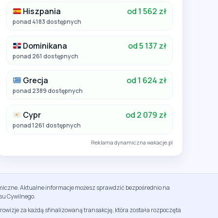
Hiszpania
od 1 562 zł
ponad 4183 dostępnych
Dominikana
od 5 137 zł
ponad 261 dostępnych
Grecja
od 1 624 zł
ponad 2389 dostępnych
Cypr
od 2 079 zł
ponad 1261 dostępnych
Reklama dynamiczna wakacje.pl
namiczne. Aktualne informacje możesz sprawdzić bezpośrednio na
su Cywilnego.
rowizje za każdą sfinalizowaną transakcję, która została rozpoczęta