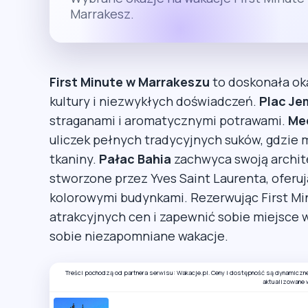
Marrakesz.
First Minute w Marrakeszu
to doskonała oka
kultury i niezwykłych doświadczeń.
Plac Je
straganami i aromatycznymi potrawami.
Me
uliczek pełnych tradycyjnych suków, gdzie m
tkaniny.
Pałac Bahia
zachwyca swoją archit
stworzone przez Yves Saint Laurenta, oferuj
kolorowymi budynkami. Rezerwując First Mi
atrakcyjnych cen i zapewnić sobie miejsce w
sobie niezapomniane wakacje.
Treści pochodzą od partnera serwisu: Wakacje.pl. Ceny i dostępność są dynamiczn
aktualizowane 