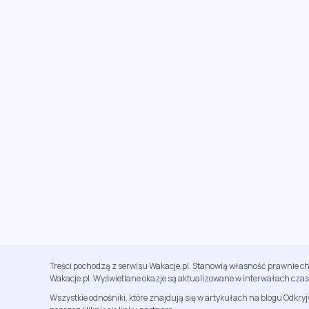
Treści pochodzą z serwisu Wakacje.pl. Stanowią własność prawnie ch
Wakacje.pl. Wyświetlane okazje są aktualizowane w interwałach cza
Wszystkie odnośniki, które znajdują się w artykułach na blogu Odkry