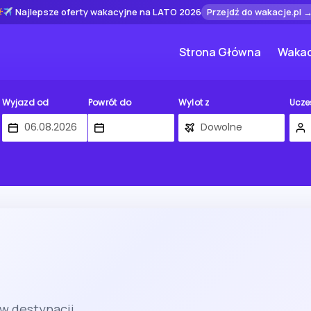
Najlepsze oferty wakacyjne na LATO 2026
Przejdź do wakacje.pl 
Strona Główna
Wakac
Wyjazd od
Powrót do
Wylot z
Ucze
 w destynacji