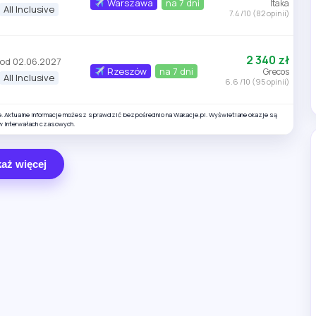
Warszawa
na 7 dni
Itaka
All Inclusive
7.4 /10 (82 opinii)
2 340 zł
od 02.06.2027
Rzeszów
na 7 dni
Grecos
All Inclusive
6.6 /10 (95 opinii)
e. Aktualne informacje możesz sprawdzić bezpośrednio na Wakacje.pl. Wyświetlane okazje są
w interwałach czasowych.
aż więcej