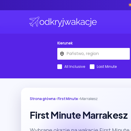
Kierunek
All Inclusive
Last Minute
Strona główna
›
First Minute
›
Marrakesz
First Minute Marrakesz
Wybrane okazje na wakacje First Minute