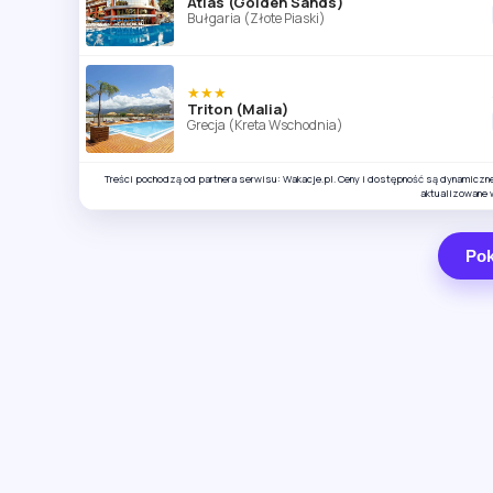
Atlas (Golden Sands)
Bułgaria (Złote Piaski)
★★★
Triton (Malia)
Grecja (Kreta Wschodnia)
Treści pochodzą od partnera serwisu: Wakacje.pl. Ceny i dostępność są dynamiczn
aktualizowane 
Pok