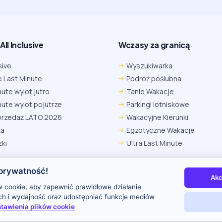
ll Inclusive
Wczasy za granicą
sive
Wyszukiwarka
 Last Minute
Podróż poślubna
nute wylot jutro
Tanie Wakacje
nute wylot pojutrze
Parkingi lotniskowe
przedaż LATO 2026
Wakacyjne Kierunki
ka
Egzotyczne Wakacje
ki
Ultra Last Minute
prywatność!
Akc
 nas
Kontakt i reklama
Polityka prywatności
 cookie, aby zapewnić prawidłowe działanie
uch i wydajność oraz udostępniać funkcje mediów
tawienia plików cookie