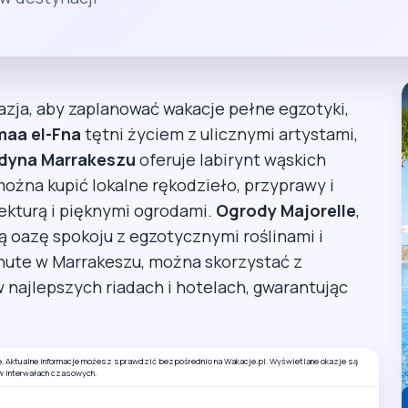
zja, aby zaplanować wakacje pełne egzotyki,
maa el-Fna
tętni życiem z ulicznymi artystami,
dyna Marrakeszu
oferuje labirynt wąskich
ożna kupić lokalne rękodzieło, przyprawy i
ekturą i pięknymi ogrodami.
Ogrody Majorelle
,
ą oazę spokoju z egzotycznymi roślinami i
nute w Marrakeszu, można skorzystać z
 najlepszych riadach i hotelach, gwarantując
e. Aktualne informacje możesz sprawdzić bezpośrednio na Wakacje.pl. Wyświetlane okazje są
w interwałach czasowych.