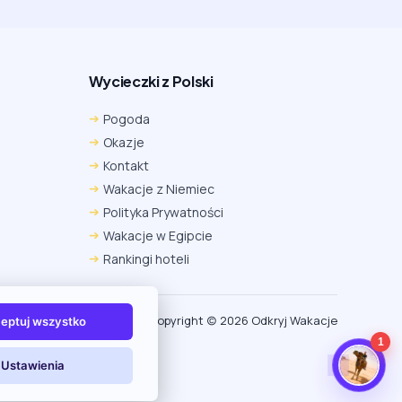
Wycieczki z Polski
Chrome
Safari iOS
Safari macOS
Pogoda
Edge
Firefox
Inna
Okazje
Ustawienia → Prywatność i bezpieczeństwo → Pliki
Kontakt
cookie innych firm → ustaw „Zezwalaj”.
Na czas rezerwacji nie blokuj cookies i śledzenia dla tej
Wakacje z Niemiec
witryny.
Polityka Prywatności
Na czas rezerwacji nie korzystaj z trybu incognito.
Wakacje w Egipcie
Rankingi hoteli
Copyright (c) 2026 Odkryj Wakacje
eptuj wszystko
1
Ustawienia