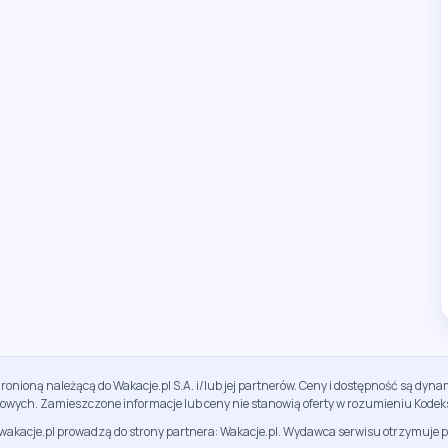
ronioną należącą do Wakacje.pl S.A. i/lub jej partnerów. Ceny i dostępność są dy
sowych. Zamieszczone informacje lub ceny nie stanowią oferty w rozumieniu Kodek
jwakacje.pl prowadzą do strony partnera: Wakacje.pl. Wydawca serwisu otrzymuje p