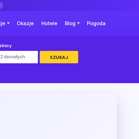
→
je
Okazje
Hotele
Blog
Pogoda
stnicy
SZUKAJ