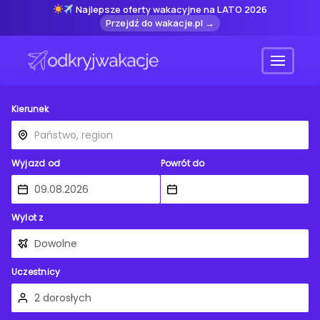
Najlepsze oferty wakacyjne na LATO 2026
Przejdź do wakacje.pl →
Menu
Kierunek
Wyjazd od
Powrót do
Wylot z
Uczestnicy