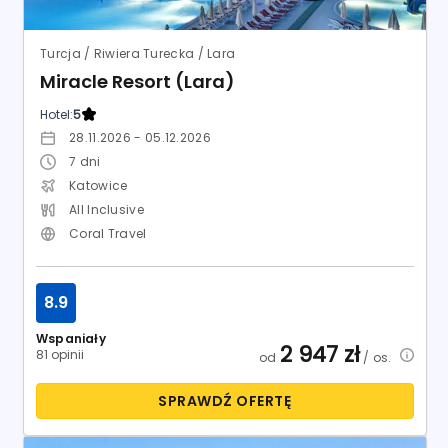
Turcja / Riwiera Turecka / Lara
Miracle Resort (Lara)
Hotel:
5
28.11.2026 - 05.12.2026
7
dni
Katowice
All Inclusive
Coral Travel
8.9
Wspaniały
2 947
zł
81 opinii
od
/ os.
SPRAWDŹ OFERTĘ