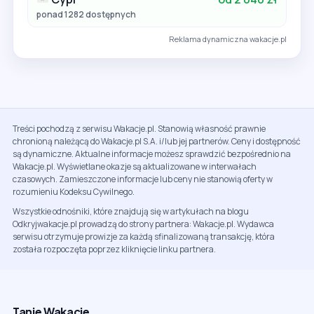
ponad 1282 dostępnych
Reklama dynamiczna wakacje.pl
Treści pochodzą z serwisu Wakacje.pl. Stanowią własność prawnie
chronioną należącą do Wakacje.pl S.A. i/lub jej partnerów. Ceny i dostępność
są dynamiczne. Aktualne informacje możesz sprawdzić bezpośrednio na
Wakacje.pl. Wyświetlane okazje są aktualizowane w interwałach
czasowych. Zamieszczone informacje lub ceny nie stanowią oferty w
rozumieniu Kodeksu Cywilnego.
Wszystkie odnośniki, które znajdują się w artykułach na blogu
Odkryjwakacje.pl prowadzą do strony partnera: Wakacje.pl. Wydawca
serwisu otrzymuje prowizje za każdą sfinalizowaną transakcję, która
została rozpoczęta poprzez kliknięcie linku partnera.
Tanie Wakacje