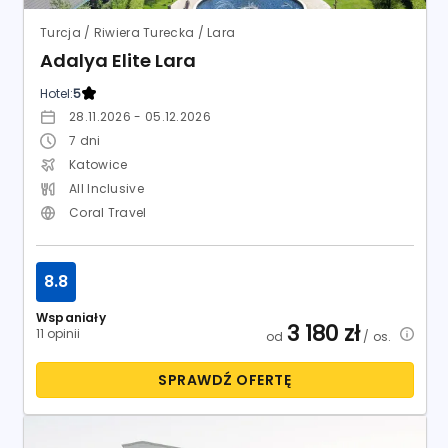
Turcja / Riwiera Turecka / Lara
Adalya Elite Lara
Hotel:
5
28.11.2026 - 05.12.2026
7
dni
Katowice
All Inclusive
Coral Travel
8.8
Wspaniały
3 180
zł
11 opinii
od
/ os.
SPRAWDŹ OFERTĘ