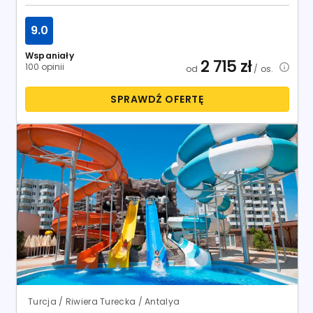
9.0
Wspaniały
2 715
zł
100 opinii
od
/ os.
SPRAWDŹ OFERTĘ
Turcja / Riwiera Turecka / Antalya