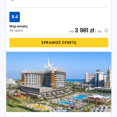
9.4
Wspaniały
3 981
zł
46 opinii
od
/ os.
SPRAWDŹ OFERTĘ