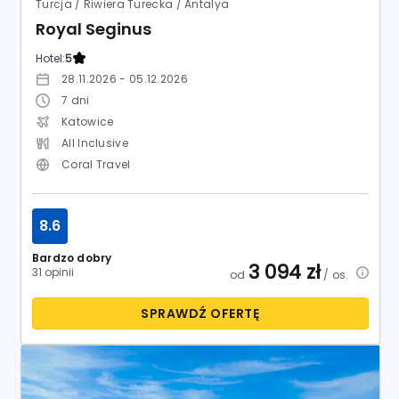
Turcja / Riwiera Turecka / Antalya
Royal Seginus
Hotel:
5
28.11.2026 - 05.12.2026
7
dni
Katowice
All Inclusive
Coral Travel
8.6
Bardzo dobry
3 094
zł
31 opinii
od
/ os.
SPRAWDŹ OFERTĘ