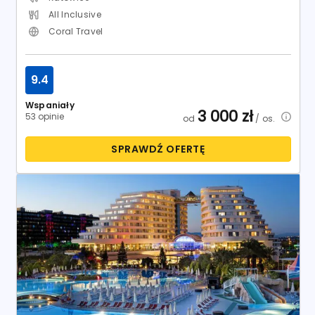
All Inclusive
Coral Travel
9.4
Wspaniały
3 000
zł
53 opinie
od
/ os.
SPRAWDŹ OFERTĘ