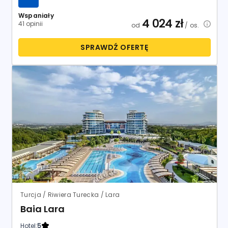
Wspaniały
4 024
zł
41 opinii
od
/ os.
SPRAWDŹ OFERTĘ
Turcja / Riwiera Turecka / Lara
Baia Lara
Hotel:
5