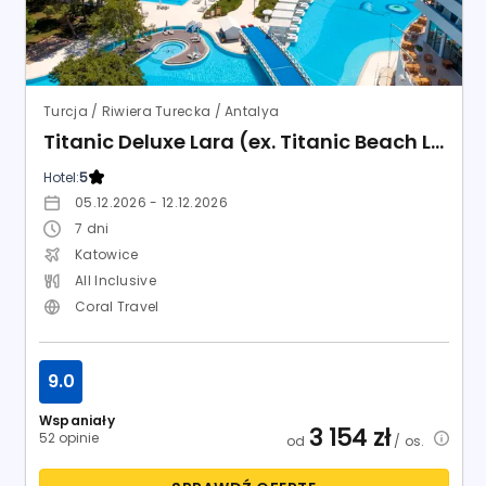
Turcja / Riwiera Turecka / Antalya
Titanic Deluxe Lara (ex. Titanic Beach Lara)
Hotel:
5
05.12.2026 - 12.12.2026
7
dni
Katowice
All Inclusive
Coral Travel
9.0
Wspaniały
3 154
zł
52 opinie
od
/ os.