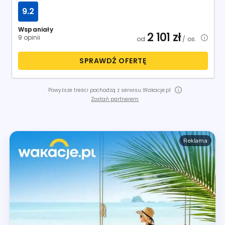
9.2
Wspaniały
2 101
zł
9 opinii
od
/ os.
SPRAWDŹ OFERTĘ
Powyższe treści pochodzą z serwisu Wakacje.pl
Zostań partnerem
Reklama