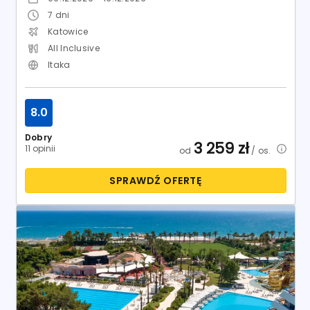
7
dni
Katowice
All Inclusive
Itaka
8.0
Dobry
3 259
zł
11 opinii
od
/ os.
SPRAWDŹ OFERTĘ