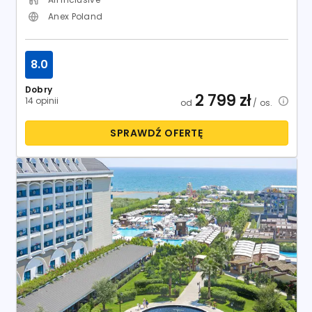
Anex Poland
8.0
Dobry
2 799
zł
14 opinii
od
/ os.
SPRAWDŹ OFERTĘ