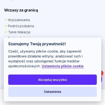
Wczasy za granicą
Chrome
Safari iOS
Safari macOS
Edge
Wyszukiwarka
Firefox
Inna
Podróż poślubna
Ustawienia → Prywatność i bezpieczeństwo → Pliki cookie innych
Tanie Wakacje
firm → ustaw „Zezwalaj”.
Na czas rezerwacji nie blokuj cookies i śledzenia dla tej witryny.
Parkingi lotniskowe
Na czas rezerwacji nie korzystaj z trybu incognito.
Szanujemy Twoją prywatność!
Wakacyjne Kierunki
Egzotyczne Wakacje
Cześć, używamy plików cookie, aby zapewnić
Ultra Last Minute
prawidłowe działanie witryny, analizować ruch i
wydajność oraz udostępniać funkcje mediów
społecznościowych.
Ustawienia plików cookie
Wycieczki z Polski
1
Pogoda
Akceptuj wszystko
Okazje
Kontakt
Ustawienia
Wakacje z Niemiec
All Inclusive
Last Minute
LATO 2026
Z dziećmi
Polityka Prywatności