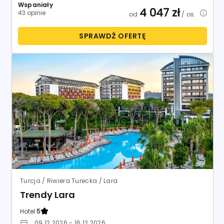
Wspaniały
4 047
zł
43 opinie
od
/ os.
SPRAWDŹ OFERTĘ
Turcja / Riwiera Turecka / Lara
Trendy Lara
Hotel:
5
09.12.2026 - 16.12.2026