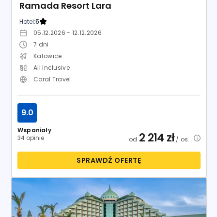
Ramada Resort Lara
Hotel:
5
05.12.2026 - 12.12.2026
7
dni
Katowice
All Inclusive
Coral Travel
9.0
Wspaniały
2 214
zł
34 opinie
od
/ os.
SPRAWDŹ OFERTĘ