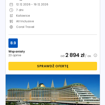
12.12.2026 - 19.12.2026
7
dni
Katowice
All Inclusive
Coral Travel
8.9
Wspaniały
2 894
zł
23 opinie
od
/ os.
SPRAWDŹ OFERTĘ