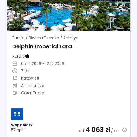
Turcja / Riwiera Turecka / Antalya
Delphin Imperial Lara
Hotel:
5
05.12.2026 - 12.12.2026
7
dni
Katowice
All Inclusive
Coral Travel
9.5
Wspaniały
4 063
zł
57 opinii
od
/ os.