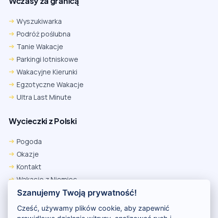
Wczasy za granicą
Wyszukiwarka
Podróż poślubna
Tanie Wakacje
Parkingi lotniskowe
Wakacyjne Kierunki
Egzotyczne Wakacje
Ultra Last Minute
Wycieczki z Polski
Pogoda
Okazje
Kontakt
Wakacje z Niemiec
Polityka Prywatności
Szanujemy Twoją prywatność!
Wakacje w Egipcie
Cześć, używamy plików cookie, aby zapewnić
Rankingi hoteli