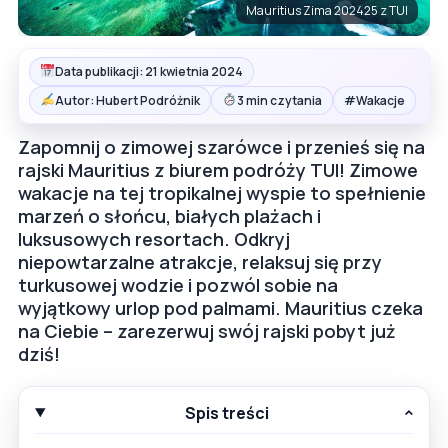
Mauritius Zima 202425 z TUI
Data publikacji: 21 kwietnia 2024
#
Autor: Hubert Podróżnik
3 min czytania
Wakacje
Zapomnij o zimowej szarówce i przenieś się na
rajski Mauritius z biurem podróży TUI! Zimowe
wakacje na tej tropikalnej wyspie to spełnienie
marzeń o słońcu, białych plażach i
luksusowych resortach. Odkryj
niepowtarzalne atrakcje, relaksuj się przy
turkusowej wodzie i pozwól sobie na
wyjątkowy urlop pod palmami. Mauritius czeka
na Ciebie – zarezerwuj swój rajski pobyt już
dziś!
Spis treści