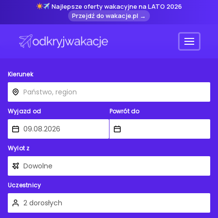
Najlepsze oferty wakacyjne na LATO 2026
Przejdź do wakacje.pl →
Menu
Kierunek
Wyjazd od
Powrót do
Wylot z
Uczestnicy