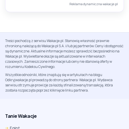
Reklama dynamiczna wakacje.pl
Treści pochodzą z serwisu Wakacje.pl. Stanowią własność prawnie
chronioną należącą do Wakacje.pl S.A. i/lub jej partnerów. Ceny i dostępność
są dynamiczne. Aktualne informacje możesz sprawdzić bezpośrednio na
Wakacje.pl. Wyświetlane okazje są aktualizowane w interwałach
czasowych. Zamieszczone informacje lub ceny nie stanowią oferty w
rozumieniu Kodeksu Cywilnego.
Wszystkie odnośniki, które znajdują się w artykułach na blogu
Odkryjwakacje.pl prowadzą do strony partnera: Wakacje.pl. Wydawca
serwisu otrzymuje prowizje za każdą sfinalizowaną transakcję, która
została rozpoczęta poprzez kliknięcie linku partnera.
Tanie Wakacje
Egipt