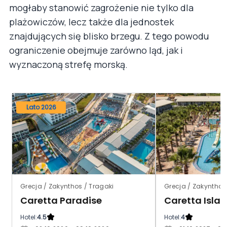
mogłaby stanowić zagrożenie nie tylko dla
plażowiczów, lecz także dla jednostek
znajdujących się blisko brzegu. Z tego powodu
ograniczenie obejmuje zarówno ląd, jak i
wyznaczoną strefę morską.
Lato 2026
Grecja / Zakynthos / Tragaki
Grecja / Zakynthos
Caretta Paradise
Caretta Isla
Hotel:
4.5
Hotel:
4