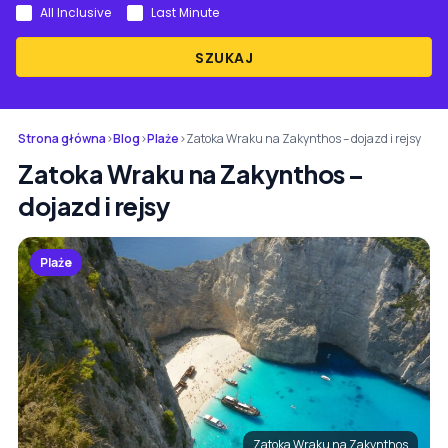
All Inclusive
Last Minute
SZUKAJ
Strona główna
›
Blog
›
Plaże
›
Zatoka Wraku na Zakynthos – dojazd i rejsy
Zatoka Wraku na Zakynthos –
dojazd i rejsy
Plaże
Zatoka Wraku na Zakynthos