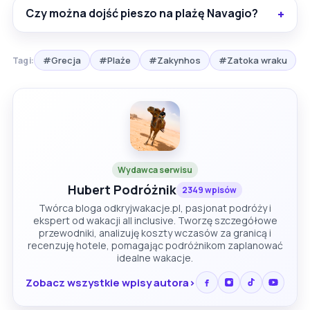
Czy można dojść pieszo na plażę Navagio?
#Grecja
#Plaże
#Zakynhos
#Zatoka wraku
Tagi:
Wydawca serwisu
Hubert Podróżnik
2349 wpisów
Twórca bloga odkryjwakacje.pl, pasjonat podróży i
ekspert od wakacji all inclusive. Tworzę szczegółowe
przewodniki, analizuję koszty wczasów za granicą i
recenzuję hotele, pomagając podróżnikom zaplanować
idealne wakacje.
Zobacz wszystkie wpisy autora