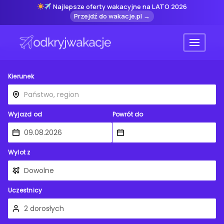
Najlepsze oferty wakacyjne na LATO 2026
Przejdź do wakacje.pl →
Menu
Kierunek
Wyjazd od
Powrót do
Wylot z
Uczestnicy