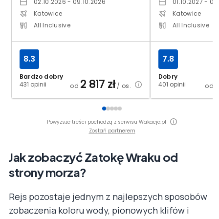
02.10.2026 - 09.10.2026
01.10.2027 - 08
Katowice
Katowice
All Inclusive
All Inclusive
8.3
7.8
Bardzo dobry
Dobry
2 817
zł
431 opinii
401 opinii
od
/ os.
od
Powyższe treści pochodzą z serwisu Wakacje.pl
Zostań partnerem
Jak zobaczyć Zatokę Wraku od
strony morza?
Rejs pozostaje jednym z najlepszych sposobów
zobaczenia koloru wody, pionowych klifów i