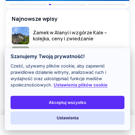
Najnowsze wpisy
Zamek w Alanyi i wzgórze Kale –
kolejka, ceny i zwiedzanie
Cieśnina Bosfor w Stambule – rejs,
Szanujemy Twoją prywatność!
atrakcje i najważniejsze informacje
Cześć, używamy plików cookie, aby zapewnić
Zielony Kanion w Turcji – rejs, ceny i
prawidłowe działanie witryny, analizować ruch i
najważniejsze informacje
wydajność oraz udostępniać funkcje mediów
społecznościowych.
Ustawienia plików cookie
Hagia Sophia w Stambule –
zwiedzanie, bilety i najważniejsze
informacje
Akceptuj wszystko
Jezioro Salda – tureckie Malediwy i
najważniejsze informacje
Ustawienia
All Inclusive
Last Minute
LATO 2026
Z dziećmi
Błękitny Meczet w Stambule –