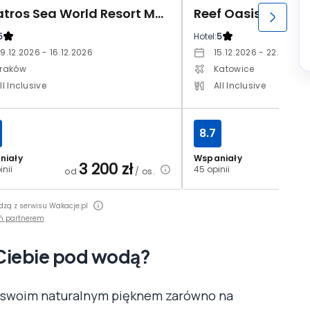
Albatros Sea World Resort Marsa Alam
Reef Oasis Suakin
5
Hotel:
5
9.12.2026 - 16.12.2026
15.12.2026 - 22.12.202
raków
Katowice
ll Inclusive
All Inclusive
8.7
niały
Wspaniały
3 200
zł
3
inii
45 opinii
od
/ os.
od
dzą z serwisu Wakacje.pl
ń partnerem
 Ciebie pod wodą?
a swoim naturalnym pięknem zarówno na