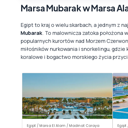
Marsa Mubarak w Marsa A
Egipt to kraj o wielu skarbach, a jednym z n
Mubarak
. To malownicza zatoka położona w
popularnych kurortów nad Morzem Czerwony
miłośników nurkowania i snorkelingu, gdzie 
koralowe i bogactwo morskiego życia przyci
Egipt / Marsa El Alam / Madinat Coraya
Egipt