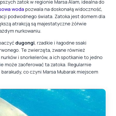
lepszych zatok w regionie Marsa Alam, idealna do
sowa woda
pozwala na doskonałą widoczność,
acji podwodnego świata. Zatoka jest domem dla
iększą atrakcją są majestatyczne żółwie
każdym nurkowaniu.
obaczyć
dugongi
, rzadkie i łagodne ssaki
rwonego. Te zwierzęta, zwane również
 nurków i snorkelerów, a ich spotkanie to jedno
ie może zaoferować ta zatoka. Regularnie
raz barakudy, co czyni Marsa Mubarak miejscem