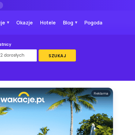
→
je
Okazje
Hotele
Blog
Pogoda
stnicy
SZUKAJ
Reklama