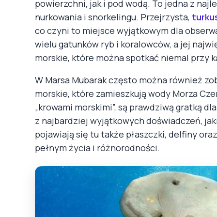
powierzchni, jak i pod wodą. To jedna z naj
nurkowania i snorkelingu. Przejrzysta,
turku
co czyni to miejsce wyjątkowym dla obserw
wielu gatunków ryb i koralowców, a jej najw
morskie, które można spotkać niemal przy 
W Marsa Mubarak często można również z
morskie, które zamieszkują wody Morza Cze
„krowami morskimi”, są prawdziwą gratką dla
z najbardziej wyjątkowych doświadczeń, jak
pojawiają się tu także płaszczki, delfiny o
pełnym życia i różnorodności.