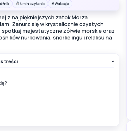
#
óżnik
4 min czytania
Wakacje
ej z najpiękniejszych zatok Morza
am. Zanurz się w krystalicznie czystych
i spotkaj majestatyczne żółwie morskie oraz
ośników nurkowania, snorkelingu i relaksu na
is treści
dą?