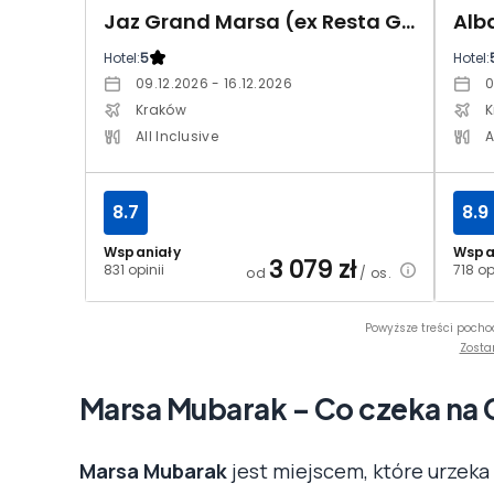
Jaz Grand Marsa (ex Resta Grand Resort)
Hotel:
5
Hotel:
09.12.2026 - 16.12.2026
0
Kraków
K
All Inclusive
A
8.7
8.9
Wspaniały
Wspa
3 079
zł
831 opinii
718 op
od
/ os.
Powyższe treści pocho
Zosta
Marsa Mubarak – Co czeka na
Marsa Mubarak
jest miejscem, które urzek