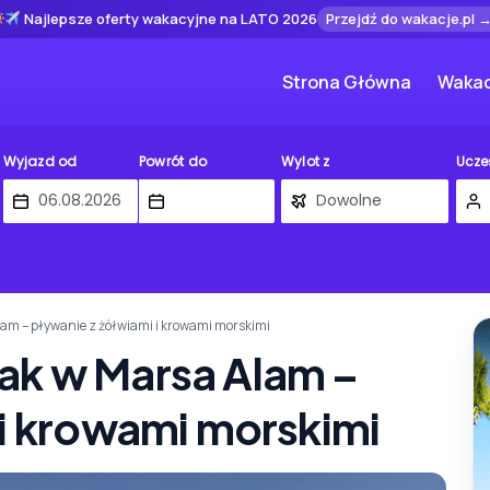
Najlepsze oferty wakacyjne na LATO 2026
Przejdź do wakacje.pl 
Strona Główna
Wakac
Wyjazd od
Powrót do
Wylot z
Ucze
m – pływanie z żółwiami i krowami morskimi
ak w Marsa Alam –
 i krowami morskimi