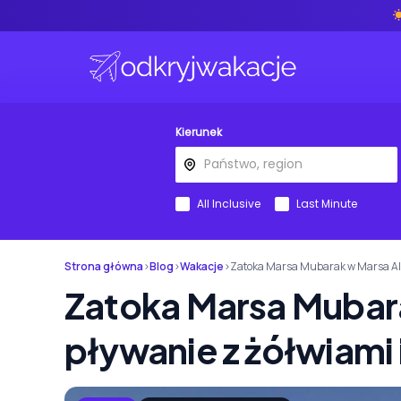
Kierunek
All Inclusive
Last Minute
Strona główna
›
Blog
›
Wakacje
›
Zatoka Marsa Mubarak w Marsa Ala
Zatoka Marsa Mubar
pływanie z żółwiami