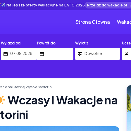
Najlepsze oferty wakacyjne na LATO 2026
Przejdź do wakacje.pl 
Strona Główna
Wakac
Wyjazd od
Powrót do
Wylot z
Ucze
acje na Greckiej Wyspie Santorini
Wczasy i Wakacje na
torini