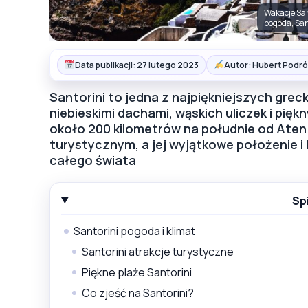
Wakacje San
pogoda, San
Data publikacji: 27 lutego 2023
Autor: Hubert Podró
Santorini to jedna z najpiękniejszych gre
niebieskimi dachami, wąskich uliczek i pięk
około 200 kilometrów na południe od Aten
turystycznym, a jej wyjątkowe położenie i
całego świata
Sp
Santorini pogoda i klimat
Santorini atrakcje turystyczne
Piękne plaże Santorini
Co zjeść na Santorini?