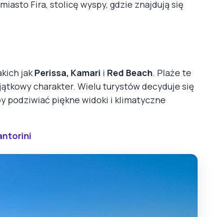
iasto Fira, stolicę wyspy, gdzie znajdują się
akich jak
Perissa, Kamari
i
Red Beach
. Plaże te
yjątkowy charakter. Wielu turystów decyduje się
by podziwiać piękne widoki i klimatyczne
ntorini