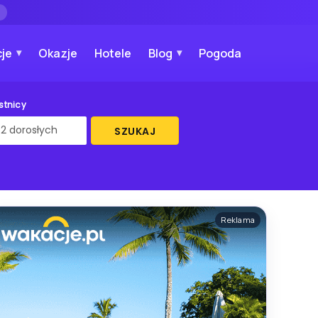
→
je
Okazje
Hotele
Blog
Pogoda
stnicy
SZUKAJ
Reklama