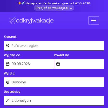
Najlepsze oferty wakacyjne na LATO 2026
Przejdź do wakacje.pl →
Menu
Kierunek
Wyjazd od
Powrót do
Wylot z
Uczestnicy