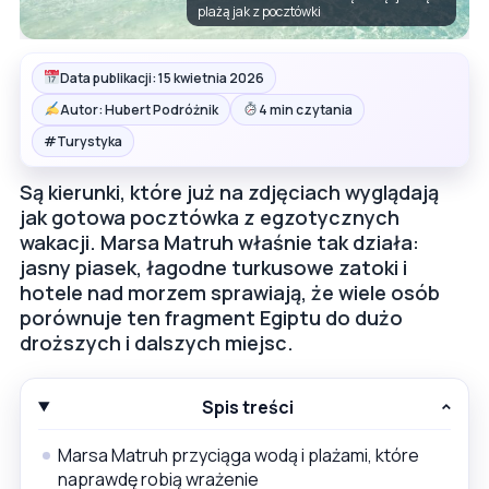
plażą jak z pocztówki
Data publikacji: 15 kwietnia 2026
Autor: Hubert Podróżnik
4 min czytania
#
Turystyka
Są kierunki, które już na zdjęciach wyglądają
jak gotowa pocztówka z egzotycznych
wakacji. Marsa Matruh właśnie tak działa:
jasny piasek, łagodne turkusowe zatoki i
hotele nad morzem sprawiają, że wiele osób
porównuje ten fragment Egiptu do dużo
droższych i dalszych miejsc.
Spis treści
Marsa Matruh przyciąga wodą i plażami, które
naprawdę robią wrażenie