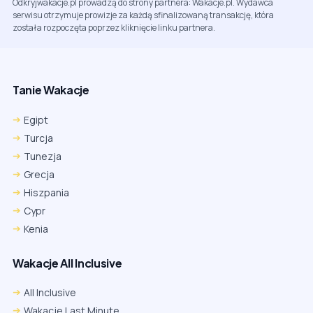
Odkryjwakacje.pl prowadzą do strony partnera: Wakacje.pl. Wydawca
serwisu otrzymuje prowizje za każdą sfinalizowaną transakcję, która
została rozpoczęta poprzez kliknięcie linku partnera.
Tanie Wakacje
Egipt
Turcja
Tunezja
Grecja
Hiszpania
Cypr
Kenia
Wakacje All Inclusive
All Inclusive
Wakacje Last Minute