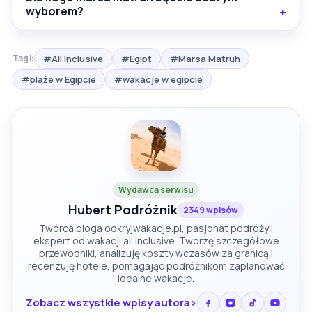
wyborem?
#All Inclusive
#Egipt
#Marsa Matruh
Tagi:
#plaże w Egipcie
#wakacje w egipcie
Wydawca serwisu
Hubert Podróżnik
2349 wpisów
Twórca bloga odkryjwakacje.pl, pasjonat podróży i
ekspert od wakacji all inclusive. Tworzę szczegółowe
przewodniki, analizuję koszty wczasów za granicą i
recenzuję hotele, pomagając podróżnikom zaplanować
idealne wakacje.
Zobacz wszystkie wpisy autora