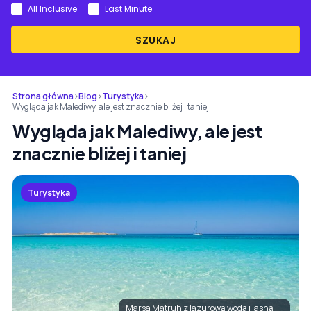
All Inclusive
Last Minute
SZUKAJ
Strona główna
›
Blog
›
Turystyka
›
Wygląda jak Malediwy, ale jest znacznie bliżej i taniej
Wygląda jak Malediwy, ale jest
znacznie bliżej i taniej
Turystyka
Marsa Matruh z lazurową wodą i jasną