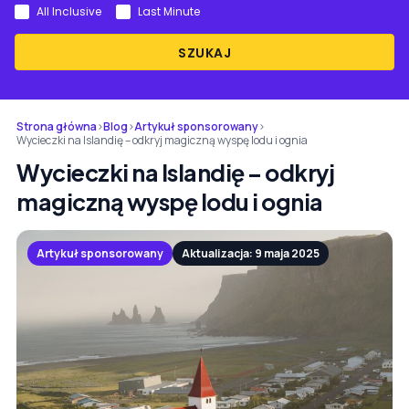
All Inclusive
Last Minute
SZUKAJ
Strona główna
›
Blog
›
Artykuł sponsorowany
›
Wycieczki na Islandię – odkryj magiczną wyspę lodu i ognia
Wycieczki na Islandię – odkryj
magiczną wyspę lodu i ognia
Artykuł sponsorowany
Aktualizacja: 9 maja 2025