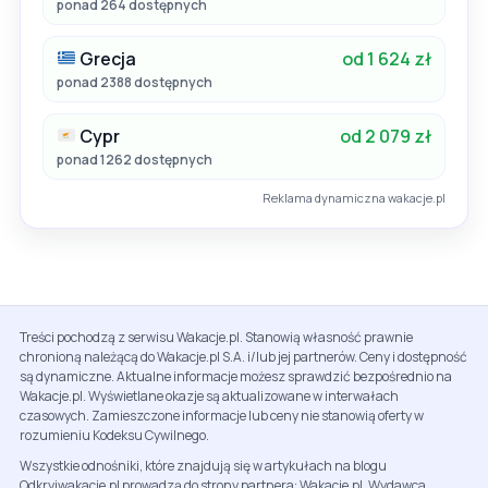
ponad 264 dostępnych
Grecja
od 1 624 zł
ponad 2388 dostępnych
Cypr
od 2 079 zł
ponad 1262 dostępnych
Reklama dynamiczna wakacje.pl
Treści pochodzą z serwisu Wakacje.pl. Stanowią własność prawnie
chronioną należącą do Wakacje.pl S.A. i/lub jej partnerów. Ceny i dostępność
są dynamiczne. Aktualne informacje możesz sprawdzić bezpośrednio na
Wakacje.pl. Wyświetlane okazje są aktualizowane w interwałach
czasowych. Zamieszczone informacje lub ceny nie stanowią oferty w
rozumieniu Kodeksu Cywilnego.
Wszystkie odnośniki, które znajdują się w artykułach na blogu
Odkryjwakacje.pl prowadzą do strony partnera: Wakacje.pl. Wydawca