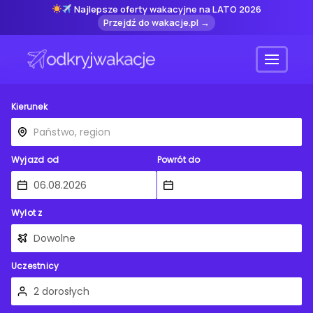
Najlepsze oferty wakacyjne na LATO 2026
Przejdź do wakacje.pl →
Menu
Kierunek
Wyjazd od
Powrót do
Wylot z
Uczestnicy