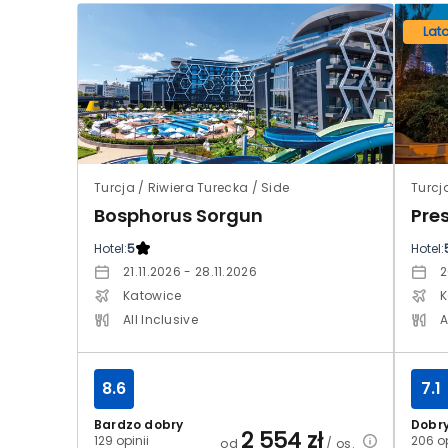
Lat
Turcja / Riwiera Turecka / Side
Turcj
Bosphorus Sorgun
Pre
Hotel:
5
Hotel:
21.11.2026 - 28.11.2026
2
Katowice
K
All Inclusive
A
8.6
7.1
Bardzo dobry
Dobr
2 554
zł
129 opinii
206 op
od
/ os.