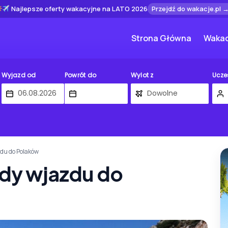
Najlepsze oferty wakacyjne na LATO 2026
Przejdź do wakacje.pl 
Strona Główna
Wakac
Wyjazd od
Powrót do
Wylot z
Ucze
zdu do Polaków
ady wjazdu do