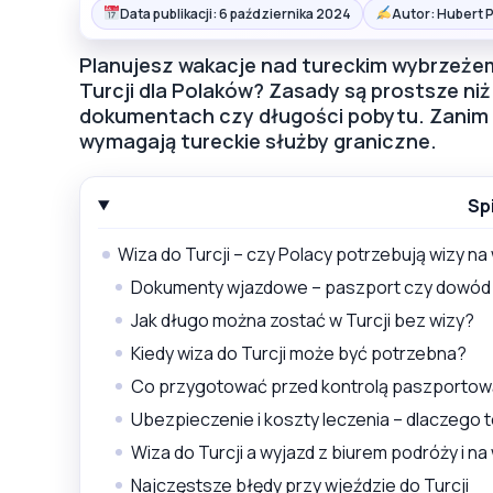
Data publikacji: 6 października 2024
Autor: Hubert 
Planujesz wakacje nad tureckim wybrzeżem 
Turcji dla Polaków? Zasady są prostsze niż 
dokumentach czy długości pobytu. Zanim 
wymagają tureckie służby graniczne.
Sp
Wiza do Turcji – czy Polacy potrzebują wizy n
Dokumenty wjazdowe – paszport czy dowód
Jak długo można zostać w Turcji bez wizy?
Kiedy wiza do Turcji może być potrzebna?
Co przygotować przed kontrolą paszporto
Ubezpieczenie i koszty leczenia – dlaczego 
Wiza do Turcji a wyjazd z biurem podróży i na
Najczęstsze błędy przy wjeździe do Turcji