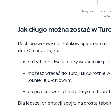
Powyższe treści pocho
Zosta
Jak długo można zostać w Turc
Ruch bezwizowy dla Polaków opiera się na 
dni
. Oznacza to, że:
na tydzień, dwa lub trzy wakacji nie pot
możesz wracać do Turcji kilkukrotnie w
„oknie” 180-dniowym,
po przekroczeniu limitu turyście teore
Dla lepszej orientacji spójrz na prostą tabe