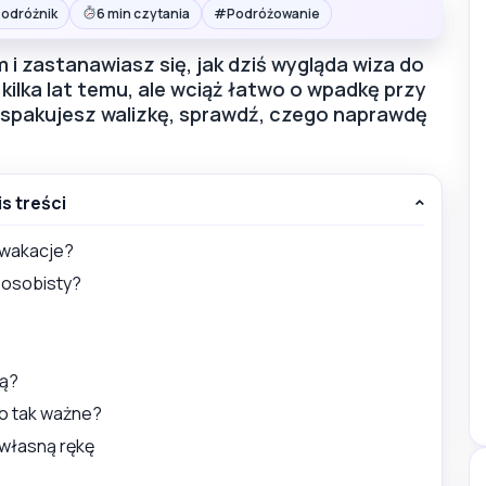
#
Podróżnik
6 min czytania
Podróżowanie
i zastanawiasz się, jak dziś wygląda wiza do
kilka lat temu, ale wciąż łatwo o wpadkę przy
spakujesz walizkę, sprawdź, czego naprawdę
is treści
a wakacje?
 osobisty?
wą?
to tak ważne?
 własną rękę