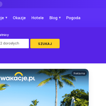
→
je
Okazje
Hotele
Blog
Pogoda
stnicy
SZUKAJ
Reklama