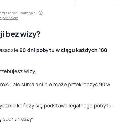
dzą z serwisu Wakacje.pl
ń partnerem
ji bez wizy?
zasadzie
90 dni pobytu w ciągu każdych 180
rzebujesz wizy,
 roku, ale suma dni nie może przekroczyć 90 w
tycznie kończy się podstawa legalnego pobytu.
lę scenariuszy: