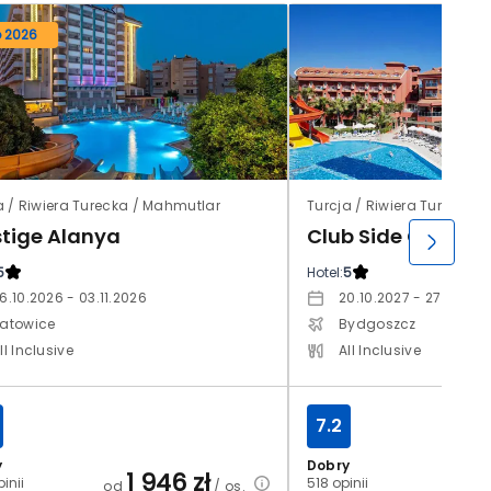
o 2026
a / Riwiera Turecka / Mahmutlar
Turcja / Riwiera Turecka /
stige Alanya
Club Side Coast
5
Hotel:
5
6.10.2026 - 03.11.2026
20.10.2027 - 27.10.202
atowice
Bydgoszcz
ll Inclusive
All Inclusive
7.2
y
Dobry
1 946
zł
2
inii
518 opinii
od
/ os.
od