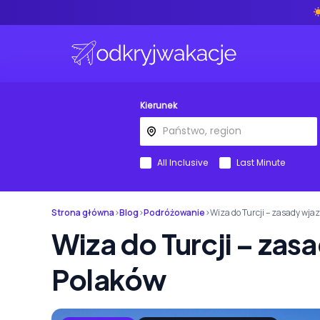
Kierunek
All Inclusive
Last Minute
Strona główna
›
Blog
›
Podróżowanie
›
Wiza do Turcji – zasady wja
Wiza do Turcji – zas
Polaków