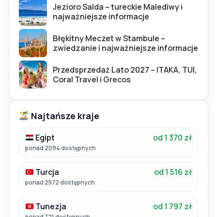
Jezioro Salda – tureckie Malediwy i
najważniejsze informacje
Błękitny Meczet w Stambule –
zwiedzanie i najważniejsze informacje
Przedsprzedaż Lato 2027 – ITAKA, TUI,
Coral Travel i Grecos
Najtańsze kraje
Egipt
od 1 370 zł
ponad 2094 dostępnych
Turcja
od 1 516 zł
ponad 2572 dostępnych
Tunezja
od 1 797 zł
ponad 721 dostępnych