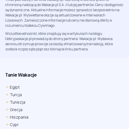
chronioną należącą do Wakacje.pl S.A. i/lub jej partnerów. Ceny i dostępność
są dynamiczne. Aktualne informacje możesz sprawdzić bezpośrednio na
Wakacje.pl. Wyświetlane okazje są aktualizowane w interwałach
czasowych. Zamieszczone informacje lub ceny nie stanowią oferty w
rozumieniu Kodeksu Cywilnego.
Wszystkie odnośniki, które znajdują się w artykułach na blogu
Odkryjwakacje.pl prowadzą do strony partnera: Wakacje.pl. Wydawca
serwisu otrzymuje prowizje za każdą sfinalizowaną transakcję, która
została rozpoczęta poprzez kliknięcie linku partnera.
Tanie Wakacje
Egipt
Turcja
Tunezja
Grecja
Hiszpania
Cypr