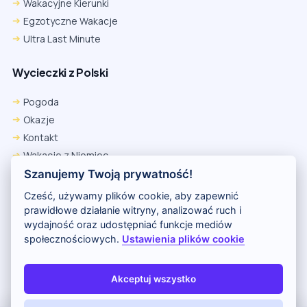
Wakacyjne Kierunki
Egzotyczne Wakacje
Ultra Last Minute
Wycieczki z Polski
Pogoda
Okazje
Kontakt
Wakacje z Niemiec
Polityka Prywatności
Szanujemy Twoją prywatność!
Wakacje w Egipcie
Cześć, używamy plików cookie, aby zapewnić
Rankingi hoteli
prawidłowe działanie witryny, analizować ruch i
wydajność oraz udostępniać funkcje mediów
społecznościowych.
Ustawienia plików cookie
Partnerem serwisu jest portal Wakacje.pl
O nas
Kontakt i reklama
Polityka prywatności
Akceptuj wszystko
Copyright (c) 2026 Odkryj Wakacje