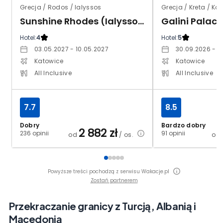
Grecja / Rodos / Ialyssos
Grecja / Kreta / Ko
Sunshine Rhodes (Ialyssos)
Galini Palace
Hotel:
4
Hotel:
5
03.05.2027 - 10.05.2027
30.09.2026 - 0
Katowice
Katowice
All Inclusive
All Inclusive
7.7
8.5
Dobry
Bardzo dobry
2 882
zł
236 opinii
91 opinii
od
/ os.
od
Powyższe treści pochodzą z serwisu Wakacje.pl
Zostań partnerem
Przekraczanie granicy z Turcją, Albanią i
Macedonią