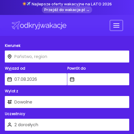
Najlepsze oferty wakacyjne na LATO 2026
Przejdź do wakacje.pl →
Menu
Kierunek
Wyjazd od
Powrót do
Wylot z
Uczestnicy