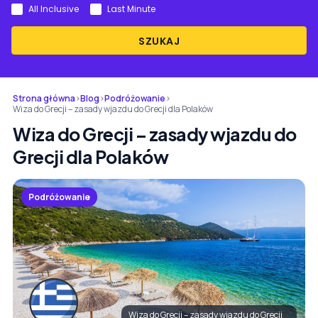
All Inclusive
Last Minute
SZUKAJ
Strona główna
›
Blog
›
Podróżowanie
›
Wiza do Grecji – zasady wjazdu do Grecji dla Polaków
Wiza do Grecji – zasady wjazdu do
Grecji dla Polaków
Podróżowanie
Wiza do Grecji – zasady wjazdu do Grecji