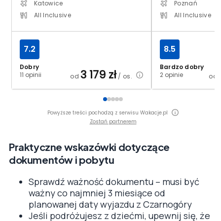
Katowice
Poznań
All Inclusive
All Inclusive
7.2
8.5
Dobry
Bardzo dobry
3 179
zł
11 opinii
2 opinie
od
/ os.
od
Powyższe treści pochodzą z serwisu Wakacje.pl
Zostań partnerem
Praktyczne wskazówki dotyczące
dokumentów i pobytu
Sprawdź ważność dokumentu – musi być
ważny co najmniej 3 miesiące od
planowanej daty wyjazdu z Czarnogóry
Jeśli podróżujesz z dziećmi, upewnij się, że