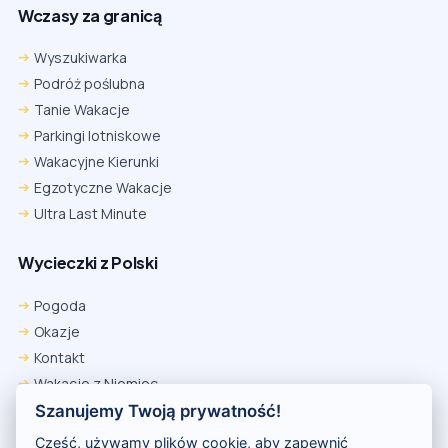
Wczasy za granicą
Wyszukiwarka
Podróż poślubna
Tanie Wakacje
Parkingi lotniskowe
Wakacyjne Kierunki
Egzotyczne Wakacje
Ultra Last Minute
Wycieczki z Polski
Pogoda
Okazje
Kontakt
Wakacje z Niemiec
Polityka Prywatności
Szanujemy Twoją prywatność!
Wakacje w Egipcie
Cześć, używamy plików cookie, aby zapewnić