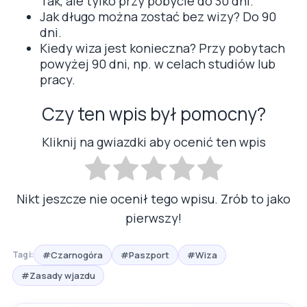
Tak, ale tylko przy pobycie do 30 dni.
Jak długo można zostać bez wizy? Do 90
dni.
Kiedy wiza jest konieczna? Przy pobytach
powyżej 90 dni, np. w celach studiów lub
pracy.
Czy ten wpis był pomocny?
Kliknij na gwiazdki aby ocenić ten wpis
Nikt jeszcze nie ocenił tego wpisu. Zrób to jako
pierwszy!
#Czarnogóra
#Paszport
#Wiza
Tagi:
#Zasady wjazdu