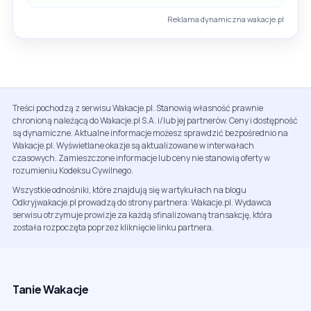
Reklama dynamiczna wakacje.pl
Treści pochodzą z serwisu Wakacje.pl. Stanowią własność prawnie
chronioną należącą do Wakacje.pl S.A. i/lub jej partnerów. Ceny i dostępność
są dynamiczne. Aktualne informacje możesz sprawdzić bezpośrednio na
Wakacje.pl. Wyświetlane okazje są aktualizowane w interwałach
czasowych. Zamieszczone informacje lub ceny nie stanowią oferty w
rozumieniu Kodeksu Cywilnego.
Wszystkie odnośniki, które znajdują się w artykułach na blogu
Odkryjwakacje.pl prowadzą do strony partnera: Wakacje.pl. Wydawca
serwisu otrzymuje prowizje za każdą sfinalizowaną transakcję, która
została rozpoczęta poprzez kliknięcie linku partnera.
Tanie Wakacje