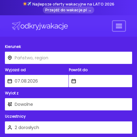
Najlepsze oferty wakacyjne na LATO 2026
Przejdź do wakacje.pl →
Menu
Kierunek
Wyjazd od
Powrót do
Wylot z
Uczestnicy