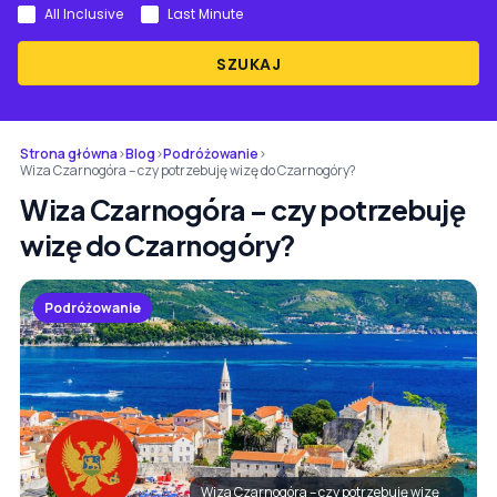
All Inclusive
Last Minute
SZUKAJ
Strona główna
›
Blog
›
Podróżowanie
›
Wiza Czarnogóra – czy potrzebuję wizę do Czarnogóry?
Wiza Czarnogóra – czy potrzebuję
wizę do Czarnogóry?
Podróżowanie
Wiza Czarnogóra – czy potrzebuję wizę