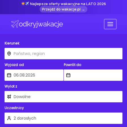
Najlepsze oferty wakacyjne na LATO 2026
Przejdź do wakacje.pl →
Menu
Kierunek
Wyjazd od
Powrót do
Wylot z
Uczestnicy