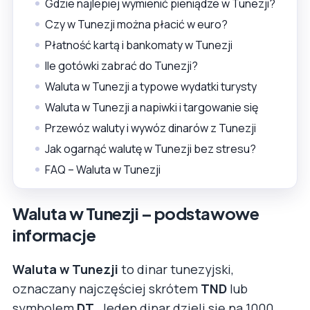
Gdzie najlepiej wymienić pieniądze w Tunezji?
Czy w Tunezji można płacić w euro?
Płatność kartą i bankomaty w Tunezji
Ile gotówki zabrać do Tunezji?
Waluta w Tunezji a typowe wydatki turysty
Waluta w Tunezji a napiwki i targowanie się
Przewóz waluty i wywóz dinarów z Tunezji
Jak ogarnąć walutę w Tunezji bez stresu?
FAQ – Waluta w Tunezji
Waluta w Tunezji – podstawowe
informacje
Waluta w Tunezji
to dinar tunezyjski,
oznaczany najczęściej skrótem
TND
lub
symbolem
DT
. Jeden dinar dzieli się na 1000