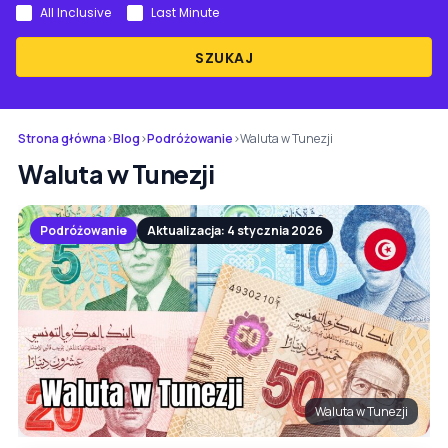
All Inclusive
Last Minute
SZUKAJ
Strona główna
›
Blog
›
Podróżowanie
›
Waluta w Tunezji
Waluta w Tunezji
Podróżowanie
Aktualizacja: 4 stycznia 2026
Waluta w Tunezji