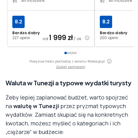
All Inclusive
All Inclusive
8.2
8.2
Bardzo dobry
Bardzo dobry
1 999
zł
227 opinii
200 opinii
od
/ os.
Powyższe treści pochodzą z serwisu Wakacje.pl
Zostań partnerem
Waluta w Tunezji a typowe wydatki turysty
Żeby lepiej zaplanować budżet, warto spojrzeć
na
walutę w Tunezji
przez pryzmat typowych
wydatków. Zamiast skupiać się na konkretnych
kwotach, możesz myśleć o kategoriach i ich
„ciężarze” w budżecie: