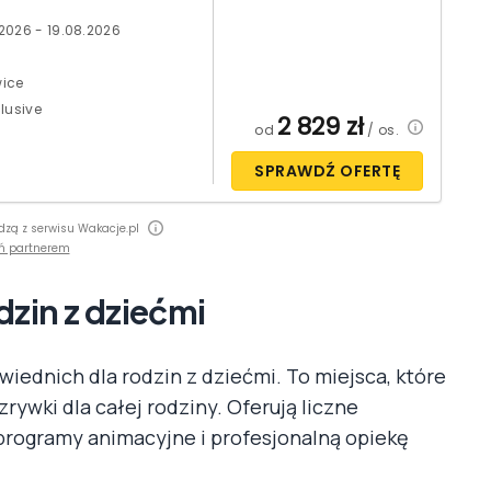
.2026 - 19.08.2026
ice
clusive
2 829
zł
od
/ os.
SPRAWDŹ OFERTĘ
dzą z serwisu Wakacje.pl
ń partnerem
zin z dziećmi
iednich dla rodzin z dziećmi. To miejsca, które
zrywki dla całej rodziny. Oferują liczne
 programy animacyjne i profesjonalną opiekę