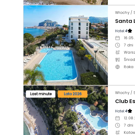
Włochy / S
Hotel:
4
16.05
7
dni
Wars
Itaka
Włochy / 
Last minute
Lato 2026
Hotel:
4
12.08
7
dni
Katow