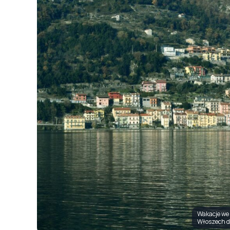
Wakacje we 
Włoszech dl