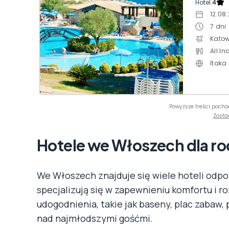
Hotel:
4
12.08
7
dni
Katow
All In
Itaka
Powyższe treści pocho
Zosta
Hotele we Włoszech dla rod
We Włoszech znajduje się wiele hoteli odpow
specjalizują się w zapewnieniu komfortu i ro
udogodnienia, takie jak baseny, plac zabaw,
nad najmłodszymi gośćmi.