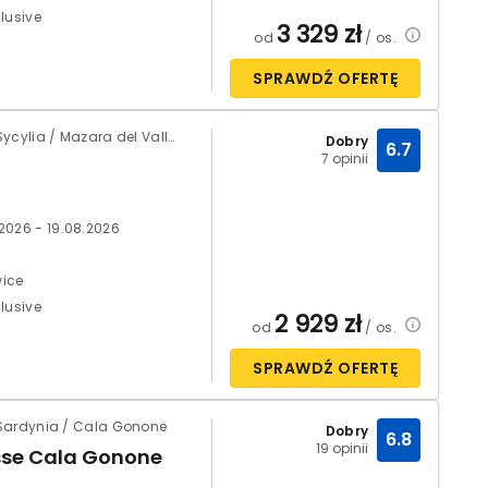
clusive
3 329
zł
od
/ os.
SPRAWDŹ OFERTĘ
Włochy / Sycylia / Mazara del Vallo
Dobry
6.7
7 opinii
.2026 - 19.08.2026
ice
clusive
2 929
zł
od
/ os.
SPRAWDŹ OFERTĘ
Sardynia / Cala Gonone
Dobry
6.8
19 opinii
sse Cala Gonone