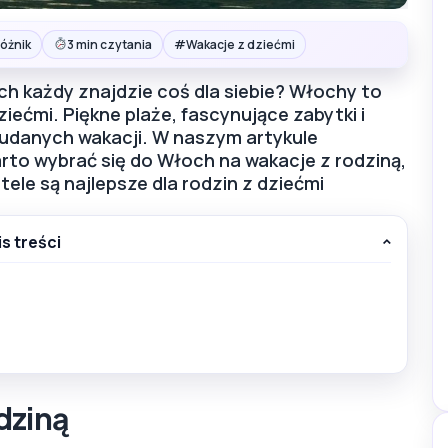
#
óżnik
3 min czytania
Wakacje z dziećmi
h każdy znajdzie coś dla siebie? Włochy to
ećmi. Piękne plaże, fascynujące zabytki i
a udanych wakacji. W naszym artykule
to wybrać się do Włoch na wakacje z rodziną,
tele są najlepsze dla rodzin z dziećmi
is treści
dziną