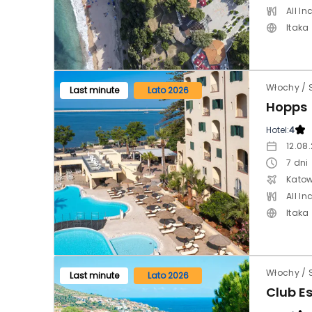
All In
Itaka
Last minute
Lato 2026
Hopps
Hotel:
4
12.08
7
dni
Katow
All In
Itaka
Włochy / 
Last minute
Lato 2026
Club E