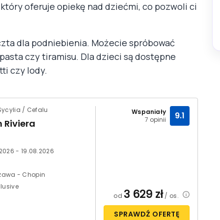
tóry oferuje opiekę nad dziećmi, co pozwoli ci
czta dla podniebienia. Możecie spróbować
 pasta czy tiramisu. Dla dzieci są dostępne
ti czy lody.
ycylia / Cefalu
Wspaniały
9.1
7 opinii
 Riviera
.2026 - 19.08.2026
zawa - Chopin
clusive
3 629
zł
od
/ os.
SPRAWDŹ OFERTĘ