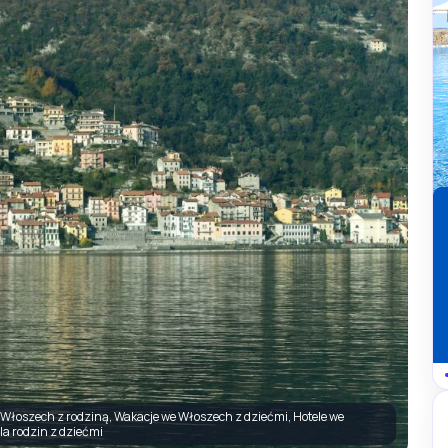
Włoszech z rodziną, Wakacje we Włoszech z dziećmi, Hotele we
a rodzin z dziećmi