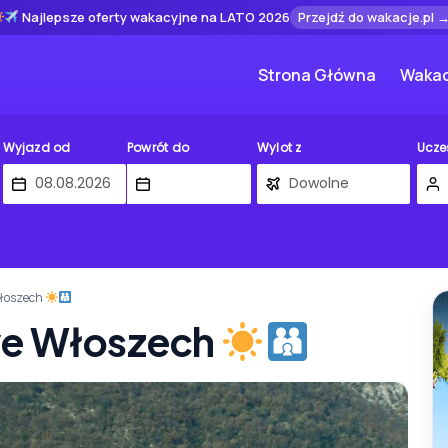
Najlepsze oferty wakacyjne na LATO 2026
Przejdź do wakacje.pl 
Strona Główna
Wakac
Wyjazd od
Powrót do
Wylot z
Ucze
Włoszech
we Włoszech