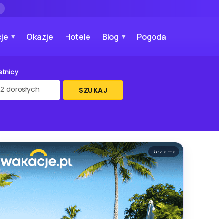
→
je
Okazje
Hotele
Blog
Pogoda
stnicy
SZUKAJ
Reklama