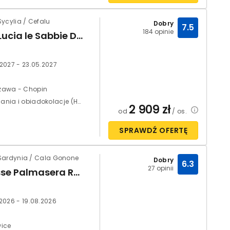
ycylia / Cefalu
Dobry
7.5
184 opinie
Santa Lucia le Sabbie D'oro
.2027 - 23.05.2027
zawa - Chopin
Śniadania i obiadokolacje (HB)
2 909
zł
od
/ os.
SPRAWDŹ OFERTĘ
Sardynia / Cala Gonone
Dobry
6.3
27 opinii
Club Esse Palmasera Resort (ex Palmasera Village Resort)
.2026 - 19.08.2026
ice