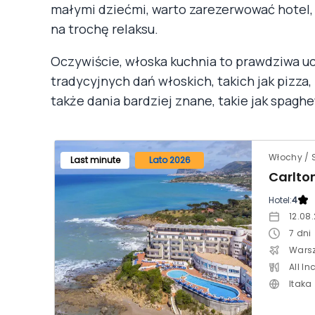
małymi dziećmi, warto zarezerwować hotel, k
na trochę relaksu.
Oczywiście, włoska kuchnia to prawdziwa u
tradycyjnych dań włoskich, takich jak pizza,
także dania bardziej znane, takie jak spaghet
Włochy / S
Last minute
Lato 2026
Carlton
Hotel:
4
12.08
7
dni
Wars
All In
Itaka