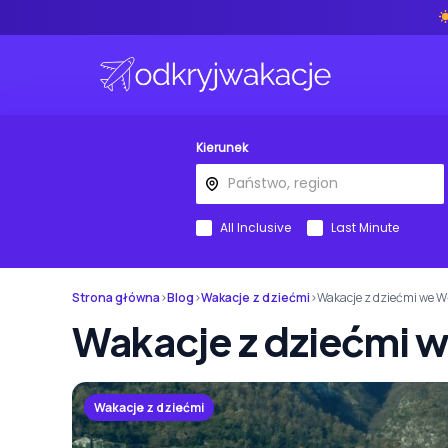
Kierunek
All Inclusive
Last Minute
Strona główna
›
Blog
›
Wakacje z dziećmi
›
Wakacje z dziećmi we 
Wakacje z dziećmi 
Wakacje z dziećmi